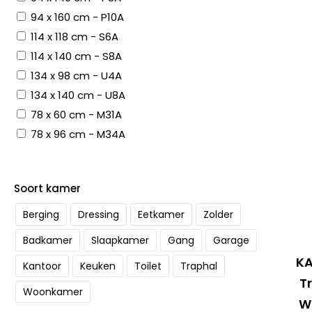
94 x 160 cm - P10A
114 x 118 cm - S6A
114 x 140 cm - S8A
134 x 98 cm - U4A
134 x 140 cm - U8A
78 x 60 cm - M31A
78 x 96 cm - M34A
Soort kamer
Berging
Dressing
Eetkamer
Zolder
Badkamer
Slaapkamer
Gang
Garage
KA
Kantoor
Keuken
Toilet
Traphal
T
Woonkamer
W