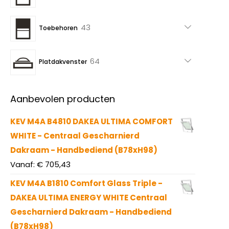
producten
43
43
Toebehoren
producten
64
64
Platdakvenster
producten
Aanbevolen producten
KEV M4A B4810 DAKEA ULTIMA COMFORT
WHITE - Centraal Gescharnierd
Dakraam - Handbediend (B78xH98)
Vanaf:
€
705,43
KEV M4A B1810 Comfort Glass Triple -
DAKEA ULTIMA ENERGY WHITE Centraal
Gescharnierd Dakraam - Handbediend
(B78xH98)