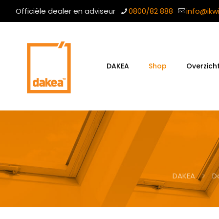
Officiële dealer en adviseur
0800/82 888
info@ikw
DAKEA
Shop
Overzich
DAKEA
D