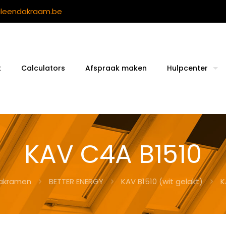
ileendakraam.be
t
Calculators
Afspraak maken
Hulpcenter
KAV C4A B1510
akramen
BETTER ENERGY
KAV B1510 (wit gelakt)
K