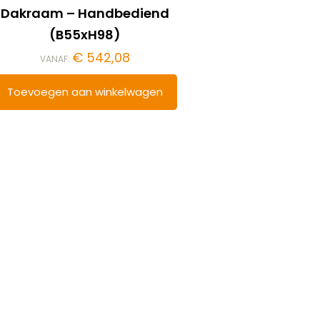
Dakraam – Handbediend
(B55xH98)
€
542,08
VANAF:
Toevoegen aan winkelwagen