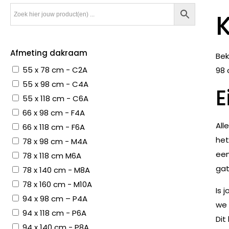
Afmeting dakraam
Bek
55 x 78 cm - C2A
98 
55 x 98 cm - C4A
E
55 x 118 cm - C6A
66 x 98 cm - F4A
All
66 x 118 cm - F6A
het
78 x 98 cm - M4A
een
78 x 118 cm M6A
gat
78 x 140 cm - M8A
78 x 160 cm - M10A
Is 
94 x 98 cm – P4A
we 
94 x 118 cm - P6A
Dit
94 x 140 cm - P8A