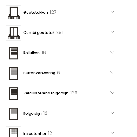
producten
127
127
Gootstukken
producten
291
291
Combi gootstuk
producten
16
16
Rolluiken
producten
6
6
Buitenzonwering
producten
136
136
Verduisterend rolgordijn
producten
12
12
Rolgordijn
producten
12
12
Insectenhor