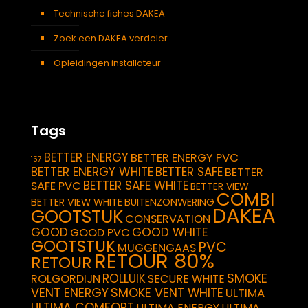
Technische fiches DAKEA
Zoek een DAKEA verdeler
Opleidingen installateur
Tags
BETTER ENERGY
BETTER ENERGY PVC
157
BETTER ENERGY WHITE
BETTER SAFE
BETTER
BETTER SAFE WHITE
SAFE PVC
BETTER VIEW
COMBI
BETTER VIEW WHITE
BUITENZONWERING
DAKEA
GOOTSTUK
CONSERVATION
GOOD
GOOD WHITE
GOOD PVC
GOOTSTUK
PVC
MUGGENGAAS
RETOUR 80%
RETOUR
SMOKE
ROLLUIK
ROLGORDIJN
SECURE WHITE
VENT ENERGY
SMOKE VENT WHITE
ULTIMA
ULTIMA COMFORT
ULTIMA ENERGY
ULTIMA