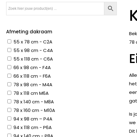
Afmeting dakraam
Bek
55 x 78 cm - C2A
78 
55 x 98 cm - C4A
E
55 x 118 cm - C6A
66 x 98 cm - F4A
All
66 x 118 cm - F6A
het
78 x 98 cm - M4A
een
78 x 118 cm M6A
gat
78 x 140 cm - M8A
78 x 160 cm - M10A
Is 
94 x 98 cm – P4A
we 
94 x 118 cm - P6A
Dit
94 x 140 cm - P8A