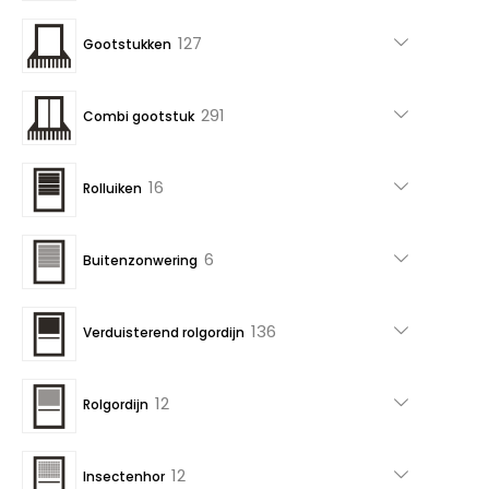
producten
127
127
Gootstukken
producten
291
291
Combi gootstuk
producten
16
16
Rolluiken
producten
6
6
Buitenzonwering
producten
136
136
Verduisterend rolgordijn
producten
12
12
Rolgordijn
producten
12
12
Insectenhor