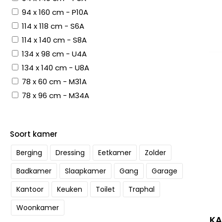
94 x 160 cm - P10A
114 x 118 cm - S6A
114 x 140 cm - S8A
134 x 98 cm - U4A
134 x 140 cm - U8A
78 x 60 cm - M31A
78 x 96 cm - M34A
Soort kamer
Berging
Dressing
Eetkamer
Zolder
Badkamer
Slaapkamer
Gang
Garage
Kantoor
Keuken
Toilet
Traphal
Woonkamer
KA