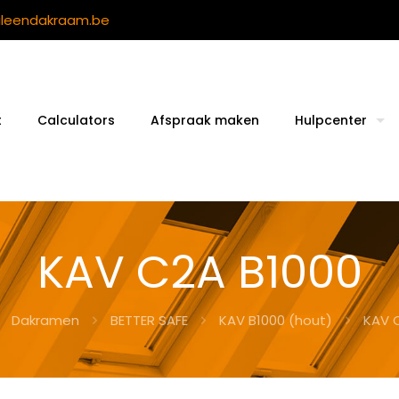
ileendakraam.be
t
Calculators
Afspraak maken
Hulpcenter
KAV C2A B1000
Dakramen
BETTER SAFE
KAV B1000 (hout)
KAV 