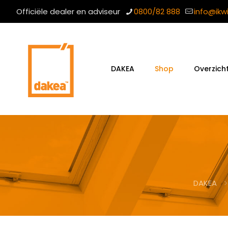
Officiële dealer en adviseur
0800/82 888
info@ikw
DAKEA
Shop
Overzich
DAKEA