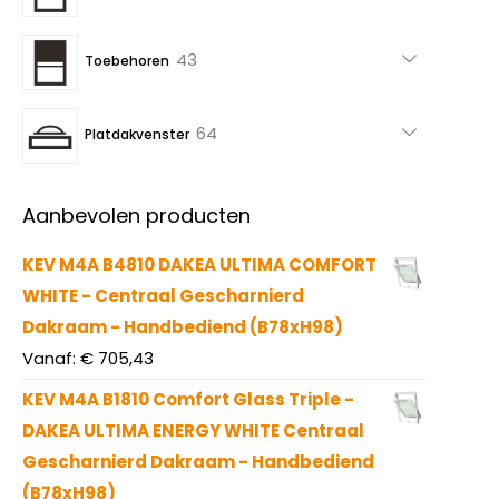
producten
43
43
Toebehoren
producten
64
64
Platdakvenster
producten
Aanbevolen producten
KEV M4A B4810 DAKEA ULTIMA COMFORT
WHITE - Centraal Gescharnierd
Dakraam - Handbediend (B78xH98)
Vanaf:
€
705,43
KEV M4A B1810 Comfort Glass Triple -
DAKEA ULTIMA ENERGY WHITE Centraal
Gescharnierd Dakraam - Handbediend
(B78xH98)