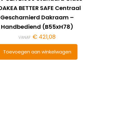
DAKEA BETTER SAFE Centraal
Gescharnierd Dakraam –
Handbediend (B55xH78)
€
421,08
VANAF:
Toevoegen aan winkelwagen