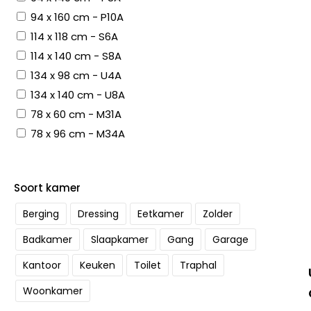
94 x 160 cm - P10A
114 x 118 cm - S6A
114 x 140 cm - S8A
134 x 98 cm - U4A
134 x 140 cm - U8A
78 x 60 cm - M31A
78 x 96 cm - M34A
Soort kamer
Berging
Dressing
Eetkamer
Zolder
Badkamer
Slaapkamer
Gang
Garage
Kantoor
Keuken
Toilet
Traphal
Woonkamer