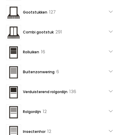
producten
127
127
Gootstukken
producten
291
291
Combi gootstuk
producten
16
16
Rolluiken
producten
6
6
Buitenzonwering
producten
136
136
Verduisterend rolgordijn
producten
12
12
Rolgordijn
producten
12
12
Insectenhor