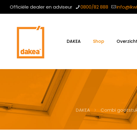
Officiële dealer en adviseur
0800/82 888
info@ikw
DAKEA
Shop
Overzich
DAKEA
Combi gootstu