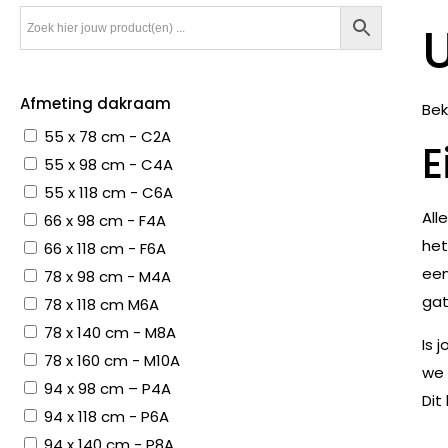
Afmeting dakraam
Bek
55 x 78 cm - C2A
E
55 x 98 cm - C4A
55 x 118 cm - C6A
All
66 x 98 cm - F4A
het
66 x 118 cm - F6A
een
78 x 98 cm - M4A
gat
78 x 118 cm M6A
78 x 140 cm - M8A
Is 
78 x 160 cm - M10A
we 
94 x 98 cm – P4A
Dit
94 x 118 cm - P6A
94 x 140 cm - P8A