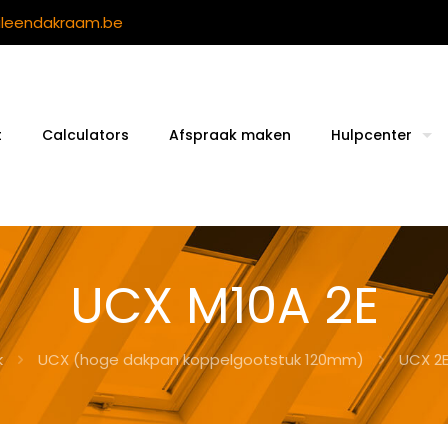
ileendakraam.be
t
Calculators
Afspraak maken
Hulpcenter
UCX M10A 2E
k
UCX (hoge dakpan koppelgootstuk 120mm)
UCX 2