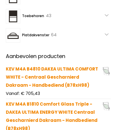
producten
43
43
Toebehoren
producten
64
64
Platdakvenster
producten
Aanbevolen producten
KEV M4A B4810 DAKEA ULTIMA COMFORT
WHITE - Centraal Gescharnierd
Dakraam - Handbediend (B78xH98)
Vanaf:
€
705,43
KEV M4A B1810 Comfort Glass Triple -
DAKEA ULTIMA ENERGY WHITE Centraal
Gescharnierd Dakraam - Handbediend
(B78xH98)