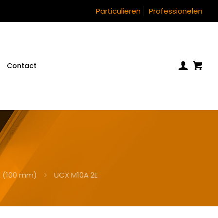
Particulieren
Professionelen
Contact
E (100 mm)
UCX M10A 2E