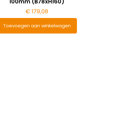
100mm (B78xH160)
€
179,08
Toevoegen aan winkelwagen