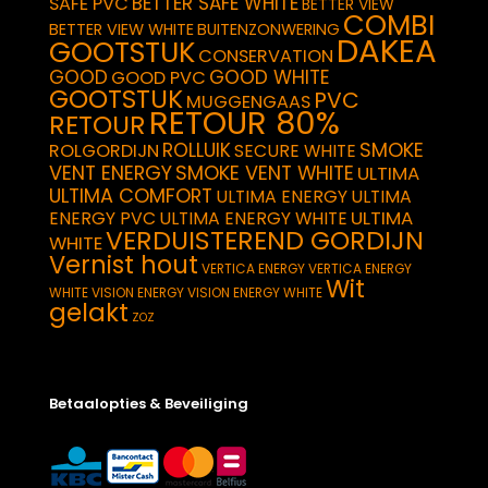
BETTER SAFE WHITE
SAFE PVC
BETTER VIEW
COMBI
BETTER VIEW WHITE
BUITENZONWERING
DAKEA
GOOTSTUK
CONSERVATION
GOOD
GOOD WHITE
GOOD PVC
GOOTSTUK
PVC
MUGGENGAAS
RETOUR 80%
RETOUR
SMOKE
ROLLUIK
ROLGORDIJN
SECURE WHITE
VENT ENERGY
SMOKE VENT WHITE
ULTIMA
ULTIMA COMFORT
ULTIMA ENERGY
ULTIMA
ULTIMA
ENERGY PVC
ULTIMA ENERGY WHITE
VERDUISTEREND GORDIJN
WHITE
Vernist hout
VERTICA ENERGY
VERTICA ENERGY
Wit
WHITE
VISION ENERGY
VISION ENERGY WHITE
gelakt
ZOZ
Betaalopties & Beveiliging