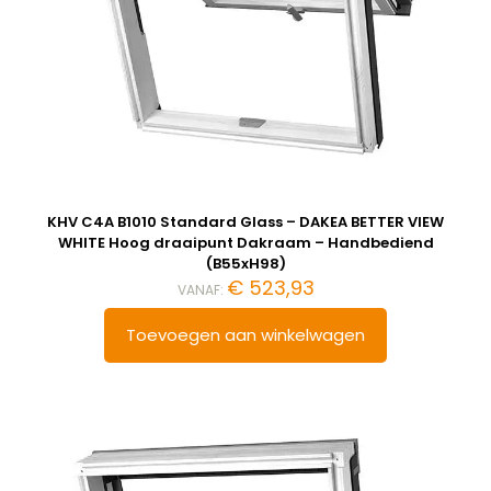
KHV C4A B1010 Standard Glass – DAKEA BETTER VIEW
WHITE Hoog draaipunt Dakraam – Handbediend
(B55xH98)
€
523,93
VANAF:
Toevoegen aan winkelwagen