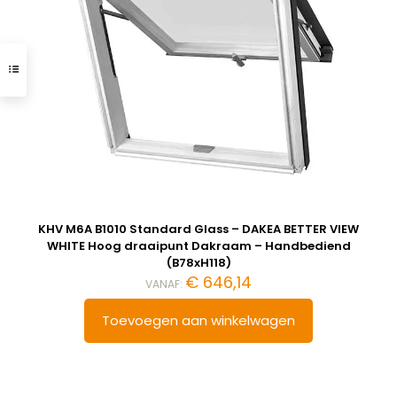
KHV M6A B1010 Standard Glass – DAKEA BETTER VIEW
WHITE Hoog draaipunt Dakraam – Handbediend
(B78xH118)
€
646,14
VANAF:
Toevoegen aan winkelwagen