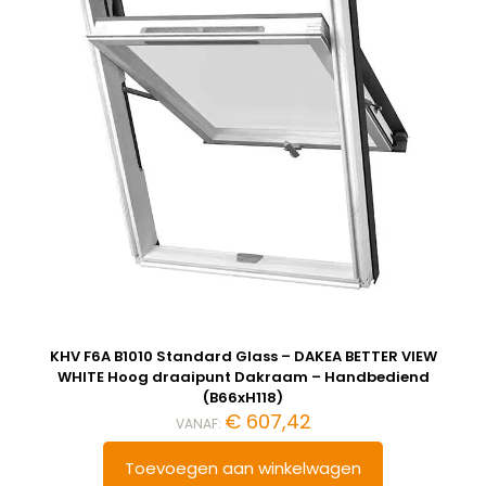
KHV F6A B1010 Standard Glass – DAKEA BETTER VIEW
WHITE Hoog draaipunt Dakraam – Handbediend
(B66xH118)
€
607,42
VANAF:
Toevoegen aan winkelwagen