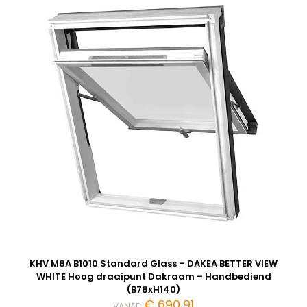
KHV M8A B1010 Standard Glass – DAKEA BETTER VIEW
WHITE Hoog draaipunt Dakraam – Handbediend
(B78xH140)
€
690,91
VANAF: