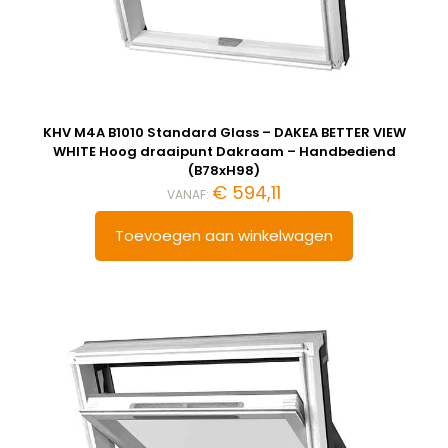
KHV M4A B1010 Standard Glass – DAKEA BETTER VIEW
WHITE Hoog draaipunt Dakraam – Handbediend
(B78xH98)
€
594,11
VANAF:
Toevoegen aan winkelwagen