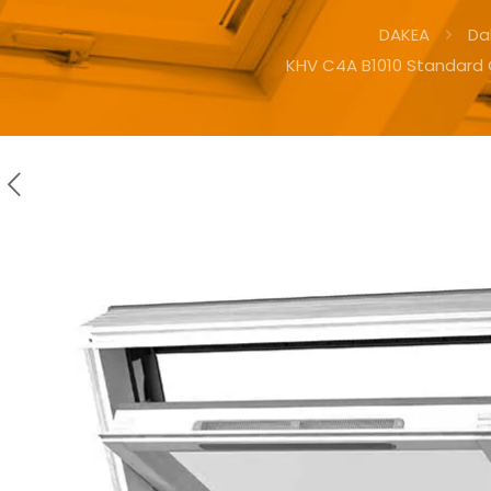
DAKEA
Da
KHV C4A B1010 Standard 