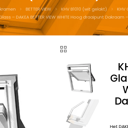
kramen
BETTER VIEW
KHV B1010 (wit gelakt)
KHV 
Glass – DAKEA BETTER VIEW WHITE Hoog draaipunt Dakraam
K
Gla
Da
Het DAK