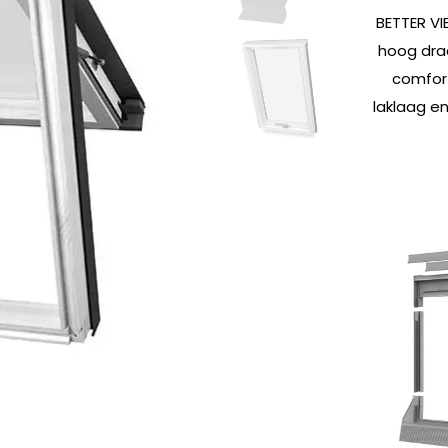
BETTER VI
hoog dra
comfor
laklaag e