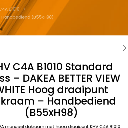
C4A B1010
 – Handbediend (B55xH98)
HV C4A B1010 Standard
ss – DAKEA BETTER VIEW
WHITE Hoog draaipunt
kraam – Handbediend
(B55xH98)
EA manueel dakraam met hoog draaipunt KHV C4A B1010