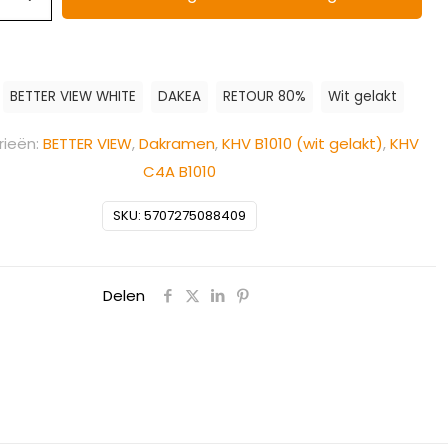
:
BETTER VIEW WHITE
DAKEA
RETOUR 80%
Wit gelakt
ieën:
BETTER VIEW
,
Dakramen
,
KHV B1010 (wit gelakt)
,
KHV
C4A B1010
SKU:
5707275088409
Delen