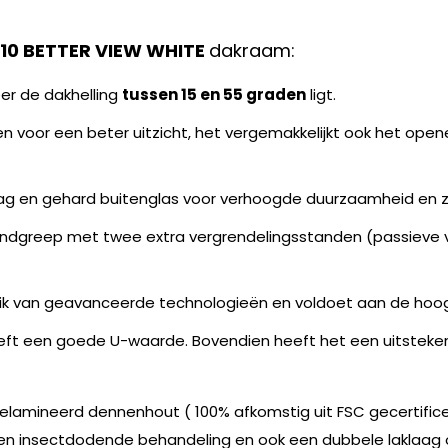
10 BETTER VIEW WHITE
dakraam:
er de dakhelling
tussen 15 en 55 graden
ligt.
n voor een beter uitzicht, het vergemakkelijkt ook het opene
ag en gehard buitenglas voor verhoogde duurzaamheid en z
andgreep met twee extra vergrendelingsstanden (passieve ve
uik van geavanceerde technologieën en voldoet aan de hoo
eeft een goede U-waarde. Bovendien heeft het een uitstek
lamineerd dennenhout ( 100% afkomstig uit FSC gecertifice
en insectdodende behandeling en ook een dubbele laklaag 