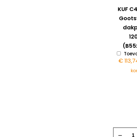
KUF C
Goots
dak
1
(B55
Toevo
€
113,7
ko