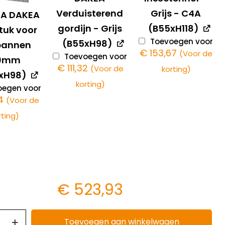
Verduisterend
Grijs - C4A
4A DAKEA
gordijn - Grijs
(B55xH118)
tuk voor
Toevoegen voor
(B55xH98)
pannen
€
153,67
(Voor de
Toevoegen voor
20mm
€
111,32
(Voor de
korting)
xH98)
korting)
egen voor
4
(Voor de
rting)
€
523,93
Toevoegen aan winkelwagen