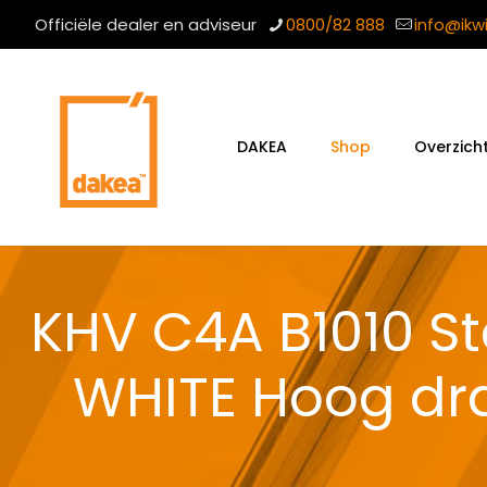
Officiële dealer en adviseur
0800/82 888
info@ikw
DAKEA
Shop
Overzich
KHV C4A B1010 S
WHITE Hoog dr