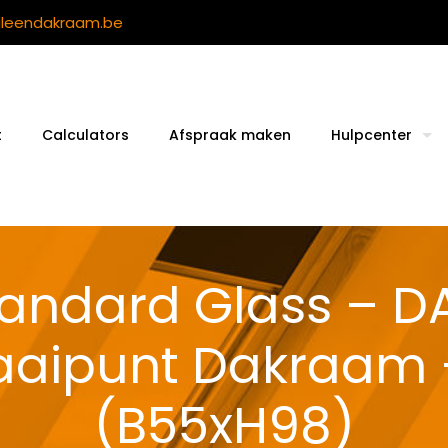
ileendakraam.be
t
Calculators
Afspraak maken
Hulpcenter
tandard Glass – D
aaipunt Dakraam
(B55xH98)