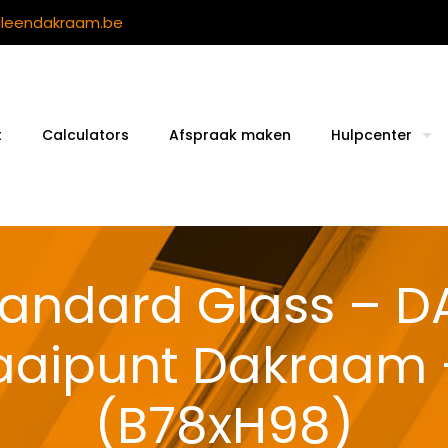
ileendakraam.be
t
Calculators
Afspraak maken
Hulpcenter
tandard Glass – D
aaipunt Dakraam
(B78xH98)