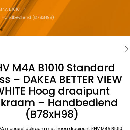
M4A B1010
– Handbediend (B78xH98)
HV M4A B1010 Standard
ss – DAKEA BETTER VIEW
WHITE Hoog draaipunt
kraam – Handbediend
(B78xH98)
EA manueel dakraam met hoog draaipunt KHV M4A B1010