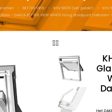
kramen
BETTER VIEW
KHV B1010 (wit gelakt)
KHV 
 Glass – DAKEA BETTER VIEW WHITE Hoog draaipunt Dakraam 
K
Gla
Da
Het DAK