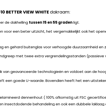
10 BETTER VIEW WHITE
dakraam:
er de dakhelling
tussen 15 en 55 graden
ligt.
n voor een beter uitzicht, het vergemakkelijkt ook het opene
ag en gehard buitenglas voor verhoogde duurzaamheid en z
andgreep met twee extra vergrendelingsstanden (passieve ve
uik van geavanceerde technologieën en voldoet aan de hoo
eeft een goede U-waarde. Bovendien heeft het een uitstek
lamineerd dennenhout ( 100% afkomstig uit FSC gecertifice
en insectdodende behandeling en ook een dubbele laklaag 