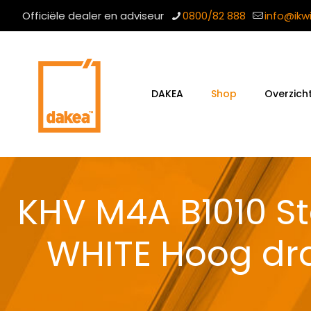
Officiële dealer en adviseur
0800/82 888
info@ikw
DAKEA
Shop
Overzich
KHV M4A B1010 S
WHITE Hoog dr