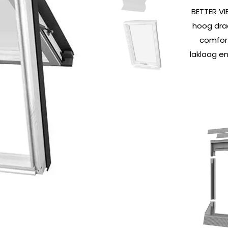
BETTER VI
hoog dra
comfor
laklaag e