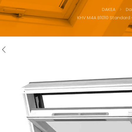
DAKEA
Da
KHV M4A B1010 Standard