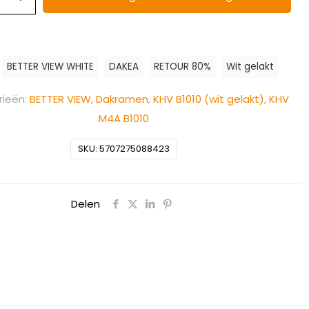
:
BETTER VIEW WHITE
DAKEA
RETOUR 80%
Wit gelakt
ieën:
BETTER VIEW
,
Dakramen
,
KHV B1010 (wit gelakt)
,
KHV
M4A B1010
SKU:
5707275088423
Delen