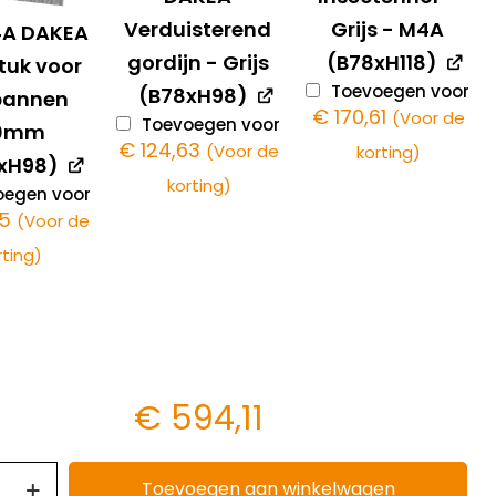
Verduisterend
Grijs - M4A
4A DAKEA
gordijn - Grijs
(B78xH118)
tuk voor
Toevoegen voor
(B78xH98)
pannen
€
170,61
(Voor de
Toevoegen voor
20mm
€
124,63
(Voor de
korting)
xH98)
korting)
egen voor
05
(Voor de
rting)
€
594,11
Toevoegen aan winkelwagen