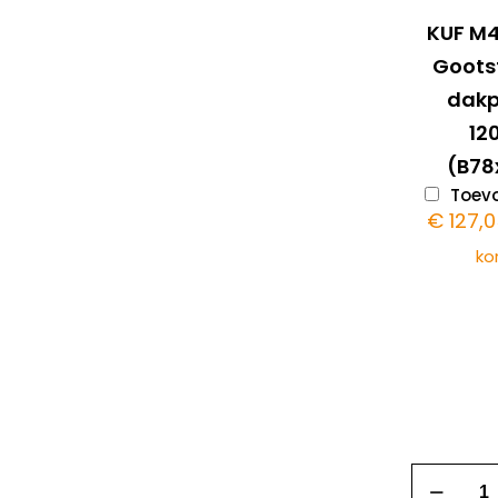
KUF M
Goots
dak
1
(B78
Toevo
€
127,
ko