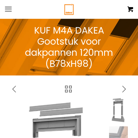
KUF M4A DAKEA
Gootstuk voor
dakpannen 120mm
(B78xH98)