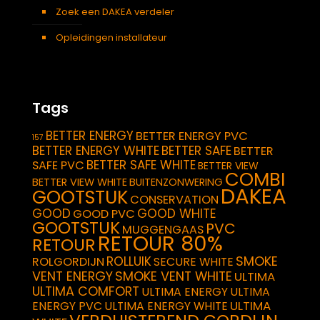
Zoek een DAKEA verdeler
Opleidingen installateur
Tags
BETTER ENERGY
BETTER ENERGY PVC
157
BETTER ENERGY WHITE
BETTER SAFE
BETTER
BETTER SAFE WHITE
SAFE PVC
BETTER VIEW
COMBI
BETTER VIEW WHITE
BUITENZONWERING
DAKEA
GOOTSTUK
CONSERVATION
GOOD
GOOD WHITE
GOOD PVC
GOOTSTUK
PVC
MUGGENGAAS
RETOUR 80%
RETOUR
SMOKE
ROLLUIK
ROLGORDIJN
SECURE WHITE
VENT ENERGY
SMOKE VENT WHITE
ULTIMA
ULTIMA COMFORT
ULTIMA ENERGY
ULTIMA
ULTIMA
ENERGY PVC
ULTIMA ENERGY WHITE