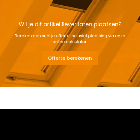
Wil je dit artikel liever laten plaatsen?
Bereken dan snel je offerte inclusief plaatsing via onze
online calculator.
Offerte berekenen
Gewicht
6 kg
Afmetingen doos
143 × 50 × 12 cm
Afmeting dakraam
78 x 98 cm – M4A
Soort dakbedekking
Dakpannen