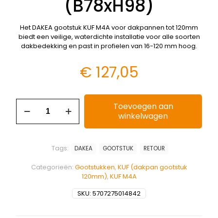
(B78xH98)
Het DAKEA gootstuk KUF M4A voor dakpannen tot 120mm
biedt een veilige, waterdichte installatie voor alle soorten
dakbedekking en past in profielen van 16-120 mm hoog.
€
127,05
Toevoegen aan
winkelwagen
Tags:
DAKEA
GOOTSTUK
RETOUR
Categorieën:
Gootstukken
,
KUF (dakpan gootstuk
120mm)
,
KUF M4A
SKU:
5707275014842