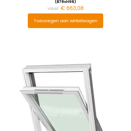
(B78xH98)
€
663,08
VANAF:
Toevoegen aan winkelwagen