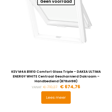
Geen voorraad
KEV M4A B1810 Comfort Glass Triple – DAKEA ULTIMA
ENERGY WHITE Centraal Gescharnierd Dakraam –
Handbediend (B78xH98)
€
674,76
€
710,27
VANAF:
Lees meer