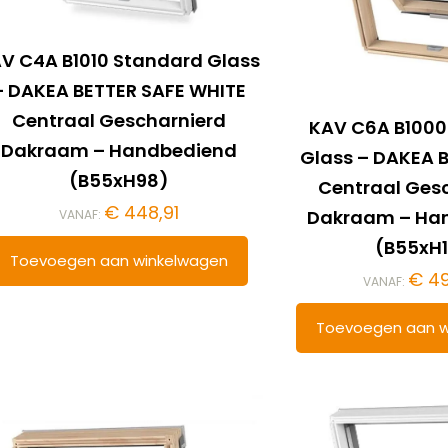
V C4A B1010 Standard Glass
– DAKEA BETTER SAFE WHITE
Centraal Gescharnierd
KAV C6A B1000
Dakraam – Handbediend
Glass – DAKEA 
(B55xH98)
Centraal Ges
€
448,91
Dakraam – Ha
VANAF:
(B55xH1
Toevoegen aan winkelwagen
€
49
VANAF:
Toevoegen aan w