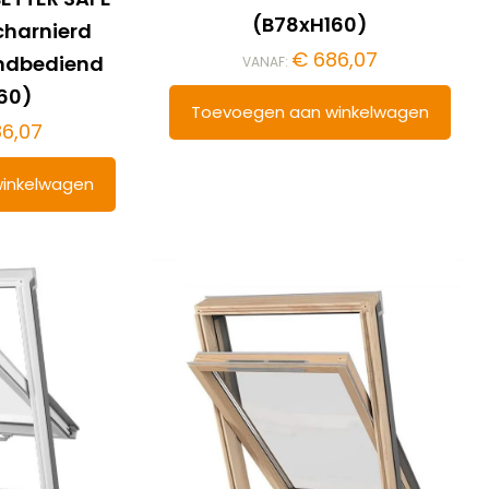
(B78xH160)
charnierd
€
686,07
ndbediend
VANAF:
60)
Toevoegen aan winkelwagen
6,07
inkelwagen