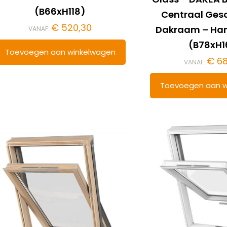
(B66xH118)
Centraal Ges
€
520,30
Dakraam – Ha
VANAF:
(B78xH1
Toevoegen aan winkelwagen
€
68
VANAF:
Toevoegen aan w