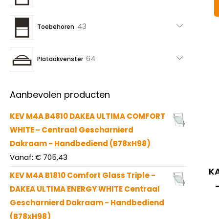
producten
43
43
Toebehoren
producten
64
64
Platdakvenster
producten
Aanbevolen producten
KEV M4A B4810 DAKEA ULTIMA COMFORT
WHITE - Centraal Gescharnierd
Dakraam - Handbediend (B78xH98)
Vanaf:
€
705,43
KA
KEV M4A B1810 Comfort Glass Triple -
DAKEA ULTIMA ENERGY WHITE Centraal
Gescharnierd Dakraam - Handbediend
(B78xH98)