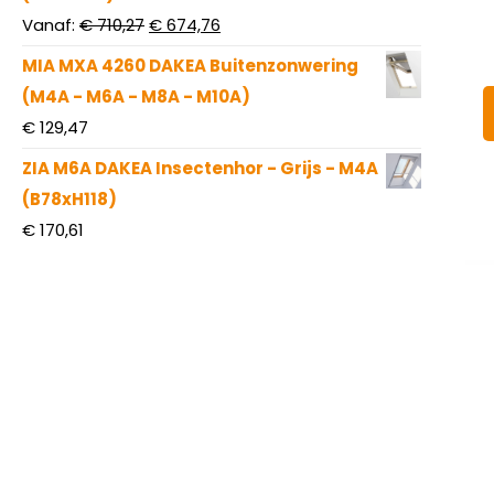
Oorspronkelijke
Huidige
Vanaf:
€
710,27
€
674,76
prijs
prijs
MIA MXA 4260 DAKEA Buitenzonwering
was:
is:
(M4A - M6A - M8A - M10A)
€ 710,27.
€ 674,76.
€
129,47
ZIA M6A DAKEA Insectenhor - Grijs - M4A
(B78xH118)
€
170,61