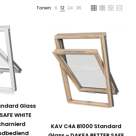
Tonen:
6
12
24
36
andard Glass
 SAFE WHITE
charnierd
KAV C4A B1000 Standard
ndbediend
Glass – DAKEA BETTER SAFE