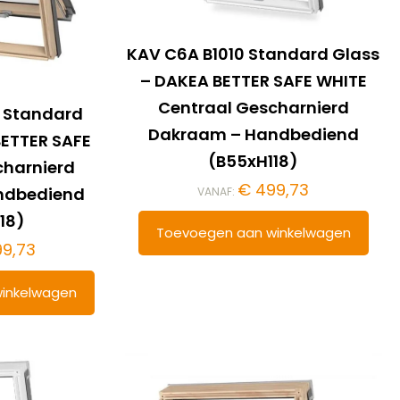
KAV C6A B1010 Standard Glass
– DAKEA BETTER SAFE WHITE
Centraal Gescharnierd
 Standard
Dakraam – Handbediend
BETTER SAFE
(B55xH118)
charnierd
€
499,73
ndbediend
VANAF:
18)
Toevoegen aan winkelwagen
9,73
inkelwagen