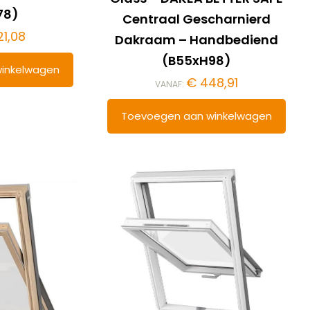
78)
Centraal Gescharnierd
1,08
Dakraam – Handbediend
(B55xH98)
inkelwagen
€
448,91
VANAF:
Toevoegen aan winkelwagen