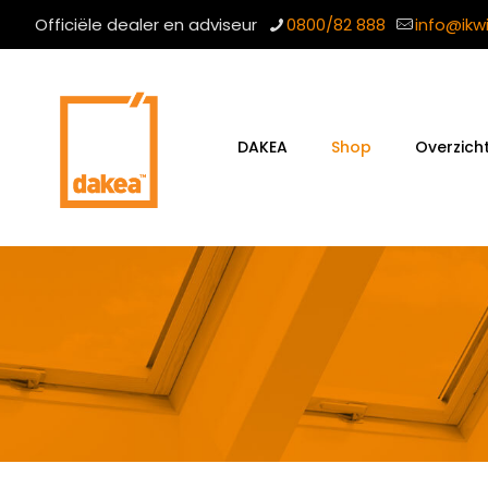
Officiële dealer en adviseur
0800/82 888
info@ikw
DAKEA
Shop
Overzich