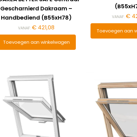
(B55xH
Gescharnierd Dakraam –
€
42
Handbediend (B55xH78)
VANAF:
€
421,08
VANAF:
Toevoegen aan w
Toevoegen aan winkelwagen