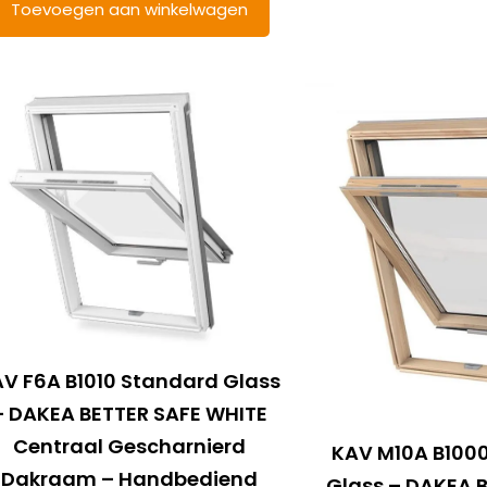
Toevoegen aan winkelwagen
V F6A B1010 Standard Glass
– DAKEA BETTER SAFE WHITE
Centraal Gescharnierd
KAV M10A B100
Dakraam – Handbediend
Glass – DAKEA 