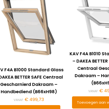
KAV F4A B1010 St
– DAKEA BETTER
Centraal Ges
V F4A B1000 Standard Glass
Dakraam – Ha
DAKEA BETTER SAFE Centraal
(B66xH
Gescharnierd Dakraam –
€
49
Handbediend (B66xH98)
VANAF:
€
499,73
VANAF:
Toevoegen aan w