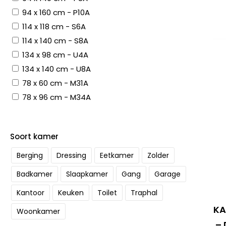
94 x 160 cm - P10A
114 x 118 cm - S6A
114 x 140 cm - S8A
134 x 98 cm - U4A
134 x 140 cm - U8A
78 x 60 cm - M31A
78 x 96 cm - M34A
Soort kamer
Berging
Dressing
Eetkamer
Zolder
Badkamer
Slaapkamer
Gang
Garage
Kantoor
Keuken
Toilet
Traphal
KA
Woonkamer
– 