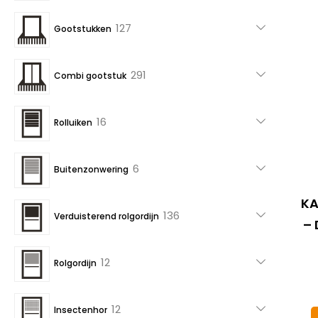
producten
127
127
Gootstukken
producten
291
291
Combi gootstuk
producten
16
16
Rolluiken
producten
6
6
Buitenzonwering
producten
KA
136
136
Verduisterend rolgordijn
– 
producten
12
12
Rolgordijn
producten
12
12
Insectenhor