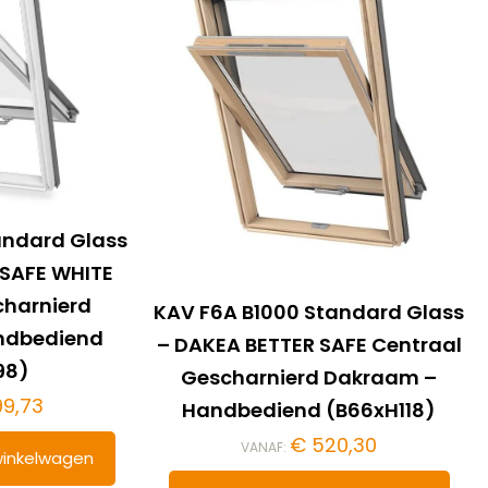
andard Glass
 SAFE WHITE
charnierd
KAV F6A B1000 Standard Glass
ndbediend
– DAKEA BETTER SAFE Centraal
98)
Gescharnierd Dakraam –
9,73
Handbediend (B66xH118)
€
520,30
VANAF:
inkelwagen