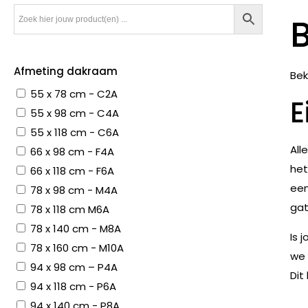
Afmeting dakraam
Bek
55 x 78 cm - C2A
E
55 x 98 cm - C4A
55 x 118 cm - C6A
All
66 x 98 cm - F4A
het
66 x 118 cm - F6A
een
78 x 98 cm - M4A
gat
78 x 118 cm M6A
78 x 140 cm - M8A
Is 
78 x 160 cm - M10A
we 
94 x 98 cm – P4A
Dit
94 x 118 cm - P6A
94 x 140 cm - P8A