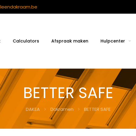
ileendakraam.be
t
Calculators
Afspraak maken
Hulpcenter
BETTER SAFE
DAKEA
Dakramen
BETTER SAFE