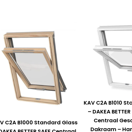
KAV C2A B1010 St
– DAKEA BETTER
Centraal Ges
V C2A B1000 Standard Glass
Dakraam – Ha
DAKEA BETTER SAFE Centraal