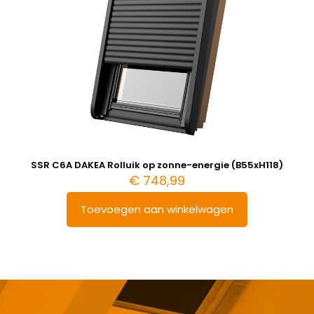
SSR C6A DAKEA Rolluik op zonne-energie (B55xH118)
€
748,99
Toevoegen aan winkelwagen