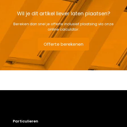
Wil je dit artikel liever laten plaatsen?
Bereken dan snel je offerte inclusief plaatsing via onze
online calculator.
Offerte berekenen
Gewicht
27 kg
Afmetingen doos
124 × 58 × 15 cm
Afmeting dakraam
55 x 118 cm – C6A
Beglazing
Dubbele beglazing
Dakraam afwerking
Vernist houten dakraam
Particulieren
Openingswijze
Centraal gescharnierd