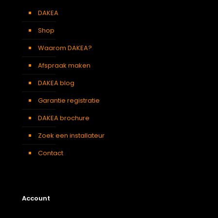
Berging
,
Dressing
,
Eetkamer
,
DAKEA
Soort kamer
Zolder
,
Slaapkamer
,
Garage
,
Kantoor
,
Keuken
,
Woonkamer
Shop
KTF C6A DAKEA Gootstuk voor dakpannen (B55xH118)
Waarom DAKEA?
Afmeting dakraam
55 x 118 cm – C6A
Afspraak maken
Soort dakbedekking
Dakpannen
DAKEA blog
ZIA C6A DAKEA Insectenhor - Grijs - C4A (B55xH118)
Garantie registratie
55 x 98 cm – C4A
,
55 x 118 cm
Afmeting dakraam
– C6A
DAKEA brochure
Berging
,
Dressing
,
Eetkamer
,
Zolder
,
Badkamer
,
Zoek een installateur
Soort kamer
Slaapkamer
,
Garage
,
Kantoor
,
Keuken
,
Toilet
,
Contact
Woonkamer
SSR C6A DAKEA Rolluik op zonne-energie (B55xH118)
Afmeting dakraam
55 x 118 cm – C6A
Account
Berging
,
Dressing
,
Eetkamer
,
Zolder
,
Badkamer
,