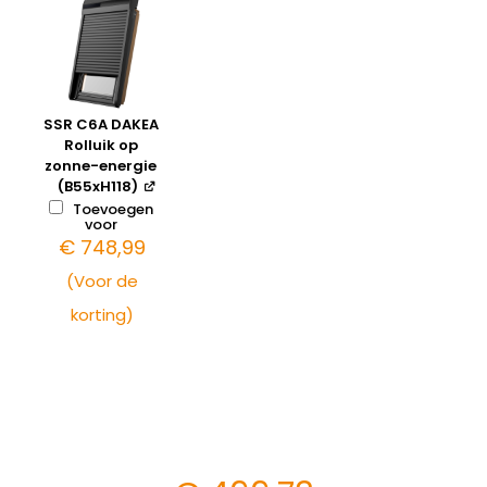
SSR C6A DAKEA
Rolluik op
zonne-energie
(B55xH118)
Toevoegen
voor
€
748,99
(Voor de
korting)