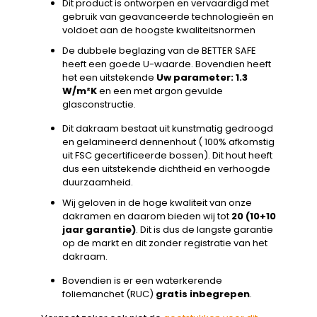
Dit product is ontworpen en vervaardigd met
gebruik van geavanceerde technologieën en
voldoet aan de hoogste kwaliteitsnormen
De dubbele beglazing van de BETTER SAFE
heeft een goede U-waarde. Bovendien heeft
het een uitstekende
Uw parameter: 1.3
W/m²K
en een met argon gevulde
glasconstructie.
Dit dakraam bestaat uit kunstmatig gedroogd
en gelamineerd dennenhout ( 100% afkomstig
uit FSC gecertificeerde bossen). Dit hout heeft
dus een uitstekende dichtheid en verhoogde
duurzaamheid.
Wij geloven in de hoge kwaliteit van onze
dakramen en daarom bieden wij tot
20 (10+10
jaar garantie)
. Dit is dus de langste garantie
op de markt en dit zonder registratie van het
dakraam.
Bovendien is er een waterkerende
foliemanchet (RUC)
gratis inbegrepen
.