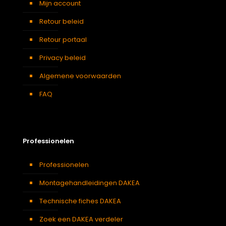
Soort kamer
Mijn account
Slaapkamer
,
Gang
,
Garage
,
Kantoor
,
Keuken
,
Toilet
,
Retour beleid
Traphal
,
Woonkamer
Retour portaal
Privacy beleid
Algemene voorwaarden
FAQ
Professionelen
Professionelen
Montagehandleidingen DAKEA
Technische fiches DAKEA
Zoek een DAKEA verdeler