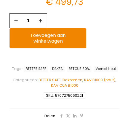
€
499,73
Toevoegen aan
winkelwagen
Tags:
BETTER SAFE
DAKEA
RETOUR 80%
Vernist hout
Categorieën:
BETTER SAFE
,
Dakramen
,
KAV B1000 (hout)
,
KAV C6A B1000
SKU:
5707275060221
Delen