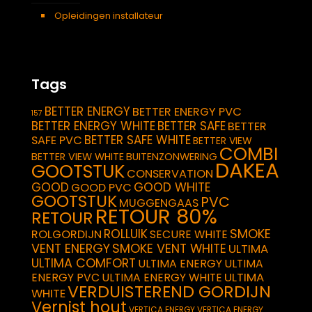
Opleidingen installateur
Tags
BETTER ENERGY
BETTER ENERGY PVC
157
BETTER ENERGY WHITE
BETTER SAFE
BETTER
BETTER SAFE WHITE
SAFE PVC
BETTER VIEW
COMBI
BETTER VIEW WHITE
BUITENZONWERING
DAKEA
GOOTSTUK
CONSERVATION
GOOD
GOOD WHITE
GOOD PVC
GOOTSTUK
PVC
MUGGENGAAS
RETOUR 80%
RETOUR
SMOKE
ROLLUIK
ROLGORDIJN
SECURE WHITE
VENT ENERGY
SMOKE VENT WHITE
ULTIMA
ULTIMA COMFORT
ULTIMA ENERGY
ULTIMA
ULTIMA
ENERGY PVC
ULTIMA ENERGY WHITE
VERDUISTEREND GORDIJN
WHITE
Vernist hout
VERTICA ENERGY
VERTICA ENERGY