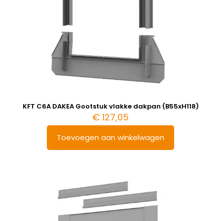
KFT C6A DAKEA Gootstuk vlakke dakpan (B55xH118)
€
127,05
Toevoegen aan winkelwagen