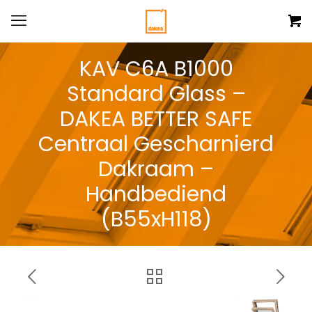
KAV C6A B1000
Standard Glass –
DAKEA BETTER SAFE
Centraal Gescharnierd
Dakraam –
Handbediend
(B55xH118)