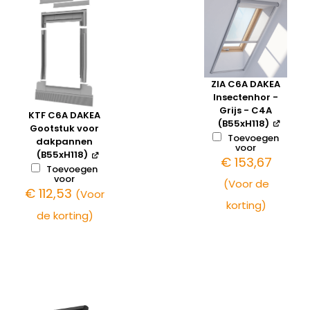
ZIA C6A DAKEA
Insectenhor -
Grijs - C4A
KTF C6A DAKEA
(B55xH118)
Gootstuk voor
Toevoegen
dakpannen
voor
(B55xH118)
€
153,67
Toevoegen
voor
(Voor de
€
112,53
(Voor
korting)
de korting)