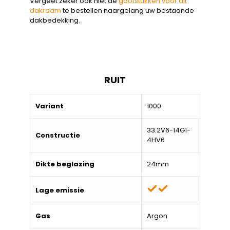
Vergeet zeker ook niet de
gootstukken voor dit
dakraam
te bestellen naargelang uw bestaande
dakbedekking.
RUIT
Variant
1000
33.2V6-14G1-
Constructie
4HV6
Dikte beglazing
24mm
Lage emissie
Gas
Argon