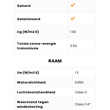
Gehard
Gelamineerd
Ug (W/m2 K)
1.00
Totale zonne-energie
0.52
transmissie
RAAM
Uw (W/m2 K)
1.3
Waterdichtheid
E1350
Luchtdoorlatendheid
Class 4
Weerstand tegen
Class C4*
windbelasting