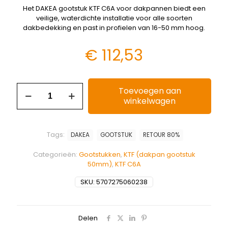
Het DAKEA gootstuk KTF C6A voor dakpannen biedt een
veilige, waterdichte installatie voor alle soorten
dakbedekking en past in profielen van 16-50 mm hoog.
€
112,53
Toevoegen aan
winkelwagen
Tags:
DAKEA
GOOTSTUK
RETOUR 80%
Categorieën:
Gootstukken
,
KTF (dakpan gootstuk
50mm)
,
KTF C6A
SKU:
5707275060238
Delen