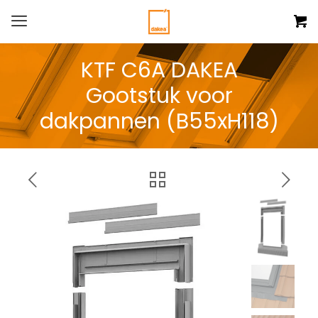
KTF C6A DAKEA
Gootstuk voor
dakpannen (B55xH118)