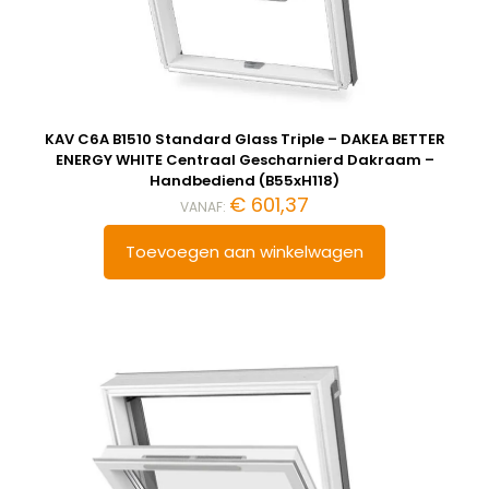
KAV C6A B1510 Standard Glass Triple – DAKEA BETTER
ENERGY WHITE Centraal Gescharnierd Dakraam –
Handbediend (B55xH118)
€
601,37
VANAF:
Toevoegen aan winkelwagen