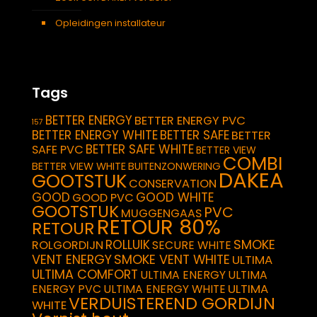
Opleidingen installateur
Tags
BETTER ENERGY
BETTER ENERGY PVC
157
BETTER ENERGY WHITE
BETTER SAFE
BETTER
BETTER SAFE WHITE
SAFE PVC
BETTER VIEW
COMBI
BETTER VIEW WHITE
BUITENZONWERING
DAKEA
GOOTSTUK
CONSERVATION
GOOD
GOOD WHITE
GOOD PVC
GOOTSTUK
PVC
MUGGENGAAS
RETOUR 80%
RETOUR
SMOKE
ROLLUIK
ROLGORDIJN
SECURE WHITE
VENT ENERGY
SMOKE VENT WHITE
ULTIMA
ULTIMA COMFORT
ULTIMA ENERGY
ULTIMA
ULTIMA
ENERGY PVC
ULTIMA ENERGY WHITE
VERDUISTEREND GORDIJN
WHITE