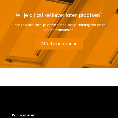
Wil je dit artikel liever laten plaatsen?
Bereken dan snel je offerte inclusief plaatsing via onze
online calculator.
Offerte berekenen
Gewicht
5,8 kg
Afmetingen doos
132 × 38 × 12 cm
Afmeting dakraam
55 x 118 cm – C6A
Soort dakbedekking
Dakpannen
Particulieren