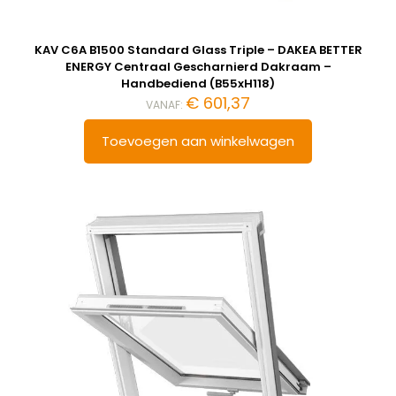
KAV C6A B1500 Standard Glass Triple – DAKEA BETTER
ENERGY Centraal Gescharnierd Dakraam –
Handbediend (B55xH118)
€
601,37
VANAF:
Toevoegen aan winkelwagen