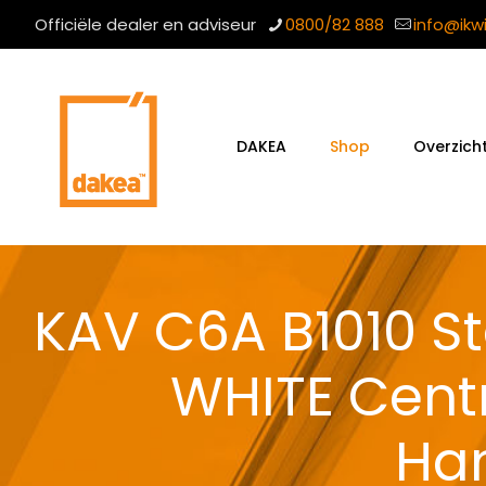
Officiële dealer en adviseur
0800/82 888
info@ikw
DAKEA
Shop
Overzich
KAV C6A B1010 S
WHITE Cent
Han