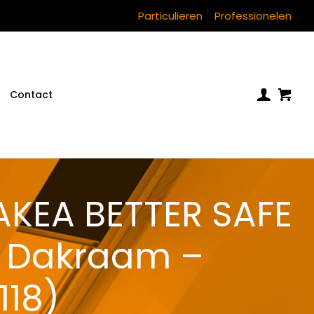
Particulieren
Professionelen
Contact
AKEA BETTER SAFE
d Dakraam –
118)