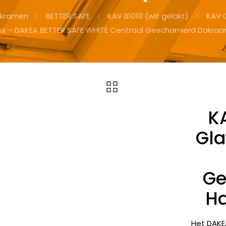
kramen
BETTER SAFE
KAV B1010 (wit gelakt)
KAV 
ss – DAKEA BETTER SAFE WHITE Centraal Gescharnierd Dakra
K
Gla
Ge
Ha
Het DAKE