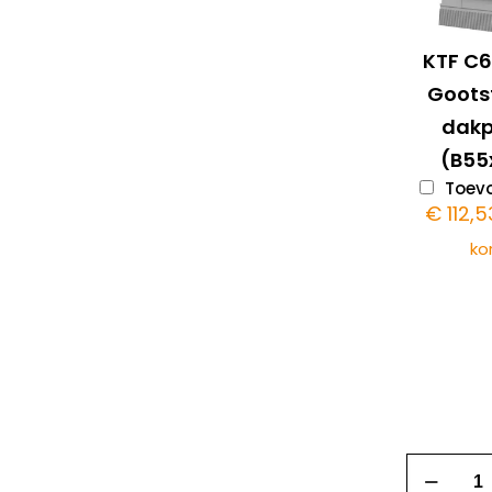
KTF C
Goots
dak
(B55
Toevo
€
112,5
ko