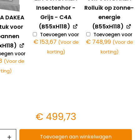
Insectenhor -
Rolluik op zonne-
Grijs - C4A
energie
6A DAKEA
(B55xH118)
(B55xH118)
tuk voor
Toevoegen voor
Toevoegen voor
pannen
€
153,67
€
748,99
(Voor de
(Voor de
xH118)
korting)
korting)
egen voor
3
(Voor de
rting)
€
499,73
Toevoegen aan winkelwagen