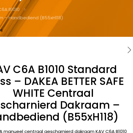
C6A B1010
am – Handbediend (B55xH118)
AV C6A B1010 Standard
ss – DAKEA BETTER SAFE
WHITE Centraal
scharnierd Dakraam –
ndbediend (B55xH118)
A manueel centraal gescharnierd dakraam KAV C6A B1010