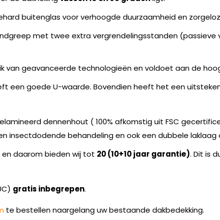
gehard buitenglas voor verhoogde duurzaamheid en zorgeloz
andgreep met twee extra vergrendelingsstanden (passieve ve
uik van geavanceerde technologieën en voldoet aan de hoo
eeft een goede U-waarde. Bovendien heeft het een uitstek
lamineerd dennenhout ( 100% afkomstig uit FSC gecertifice
en insectdodende behandeling en ook een dubbele laklaag 
n en daarom bieden wij tot
20 (10+10 jaar garantie)
. Dit is
RUC)
gratis inbegrepen
.
m
te bestellen naargelang uw bestaande dakbedekking.