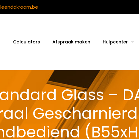
ileendakraam.be
t
Calculators
Afspraak maken
Hulpcenter
tandard Glass – D
raal Gescharnier
dbediend (B55xH