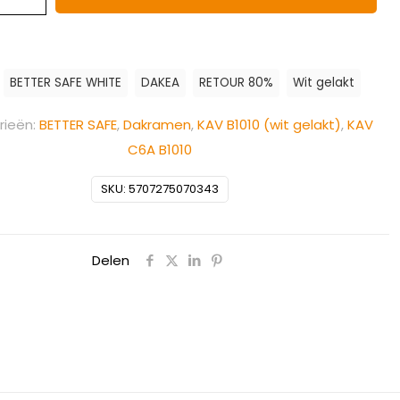
:
BETTER SAFE WHITE
DAKEA
RETOUR 80%
Wit gelakt
rieën:
BETTER SAFE
,
Dakramen
,
KAV B1010 (wit gelakt)
,
KAV
C6A B1010
SKU:
5707275070343
Delen