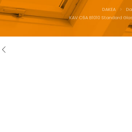
DAKEA
Da
KAV C6A B1010 Standard Gla