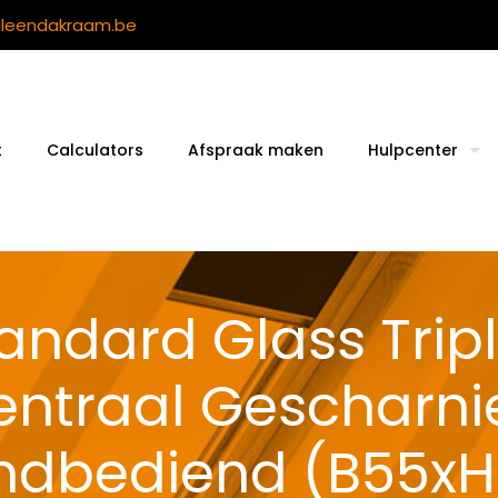
ileendakraam.be
t
Calculators
Afspraak maken
Hulpcenter
andard Glass Trip
ntraal Gescharn
dbediend (B55xH