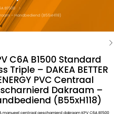
6A B1500
akraam – Handbediend (B55xH118)
PV C6A B1500 Standard
ss Triple – DAKEA BETTER
ENERGY PVC Centraal
scharnierd Dakraam –
ndbediend (B55xH118)
A manueel centraal gescharnierd dakraam KPV C6A B1500