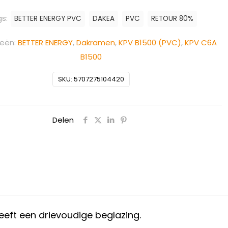
gs:
BETTER ENERGY PVC
DAKEA
PVC
RETOUR 80%
ieën:
BETTER ENERGY
,
Dakramen
,
KPV B1500 (PVC)
,
KPV C6A
B1500
SKU:
5707275104420
Delen
eft een drievoudige beglazing.