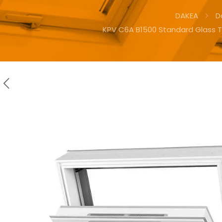
DAKEA
D
KPV C6A B1500 Standard Glass T