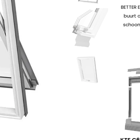
BETTER 
buurt 
schoon
KTF C