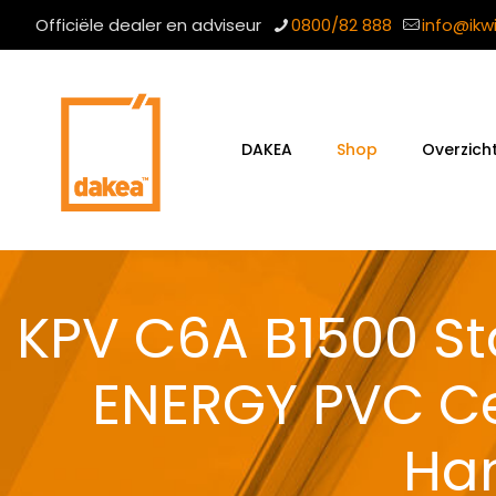
Officiële dealer en adviseur
0800/82 888
info@ikw
DAKEA
Shop
Overzich
KPV C6A B1500 St
ENERGY PVC Ce
Han