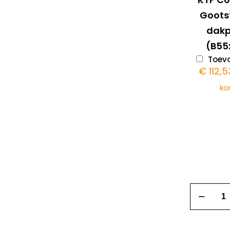
Goots
dak
(B55
Toevo
€
112,5
ko