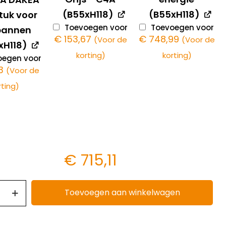
(B55xH118)
(B55xH118)
tuk voor
Toevoegen voor
Toevoegen voor
pannen
€
153,67
€
748,99
(Voor de
(Voor de
xH118)
korting)
korting)
egen voor
3
(Voor de
rting)
€
715,11
Toevoegen aan winkelwagen