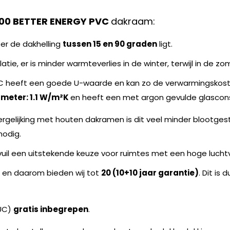
500 BETTER ENERGY PVC
dakraam:
er de dakhelling
tussen 15 en 90 graden
ligt.
tie, er is minder warmteverlies in de winter, terwijl in de
 heeft een goede U-waarde en kan zo de verwarmingskosten
meter: 1.1 W/m²K
en heeft een met argon gevulde glascons
ergelijking met houten dakramen is dit veel minder blootges
nodig.
uil een uitstekende keuze voor ruimtes met een hoge lucht
n en daarom bieden wij tot
20 (10+10 jaar garantie)
. Dit is
RUC)
gratis inbegrepen
.