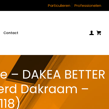
Particulieren
Professionelen
Contact
le – DAKEA BETTER
ierd Dakraam –
118)