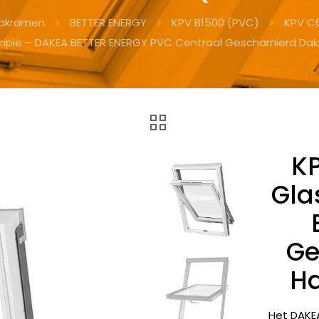
akramen
BETTER ENERGY
KPV B1500 (PVC)
KPV C
riple – DAKEA BETTER ENERGY PVC Centraal Gescharnierd D
K
Gla
Ge
Ha
Het DAKE