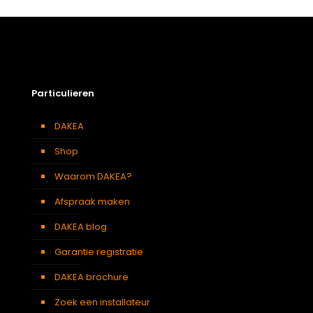
Afmetingen doos
8 × 136 × 8 cm
55 x 78 cm – C2A
,
55 x 98 cm
Afmeting dakraam
– C4A
,
55 x 118 cm – C6A
Berging
,
Dressing
,
Eetkamer
,
Zolder
,
Badkamer
,
Soort kamer
Slaapkamer
,
Garage
,
Kantoor
,
Keuken
,
Toilet
,
Particulieren
Woonkamer
DAKEA
Shop
Waarom DAKEA?
Afspraak maken
DAKEA blog
Garantie registratie
DAKEA brochure
Zoek een installateur