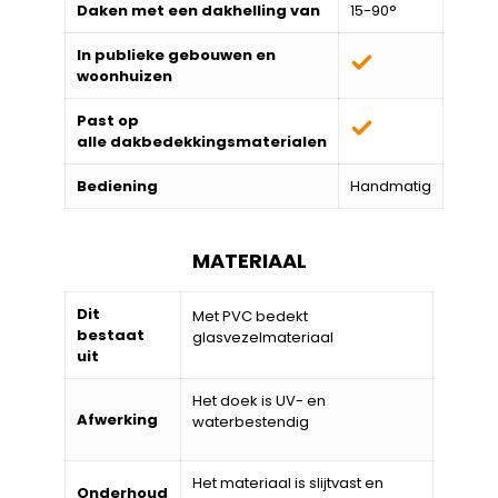
Daken met een dakhelling van
15-90°
In publieke gebouwen en
woonhuizen
Past op
alle
dakbedekkingsmaterialen
Bediening
Handmatig
MATERIAAL
Dit
Met PVC bedekt
bestaat
glasvezelmateriaal
uit
Het doek is UV- en
Afwerking
waterbestendig
Het materiaal is slijtvast en
Onderhoud