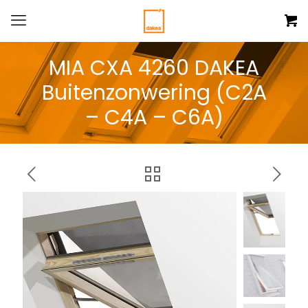
MIA CXA 4260 DAKEA
Buitenzonwering (C2A
– C4A – C6A)