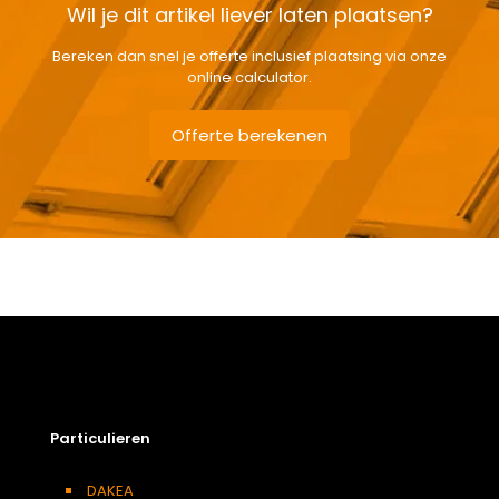
Wil je dit artikel liever laten plaatsen?
Bereken dan snel je offerte inclusief plaatsing via onze
online calculator.
Offerte berekenen
Gewicht
27 kg
Afmetingen doos
124 × 58 × 15 cm
Afmeting dakraam
55 x 118 cm – C6A
Beglazing
Driedubbele beglazing
Dakraam afwerking
Wit gelakt houten dakraam
Particulieren
Openingswijze
Centraal gescharnierd
Berging
,
Dressing
,
Eetkamer
,
DAKEA