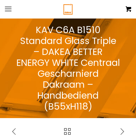
KAV C6A B1510
Standard Glass Triple
– DAKEA BETTER
ENERGY WHITE Centraal
Gescharnierd
Dakraam –
Handbediend
(B55xH118)