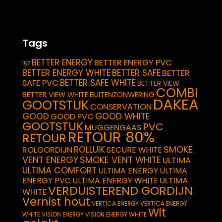
Tags
BETTER ENERGY
BETTER ENERGY PVC
157
BETTER ENERGY WHITE
BETTER SAFE
BETTER
BETTER SAFE WHITE
SAFE PVC
BETTER VIEW
COMBI
BETTER VIEW WHITE
BUITENZONWERING
DAKEA
GOOTSTUK
CONSERVATION
GOOD
GOOD WHITE
GOOD PVC
GOOTSTUK
PVC
MUGGENGAAS
RETOUR 80%
RETOUR
SMOKE
ROLLUIK
ROLGORDIJN
SECURE WHITE
VENT ENERGY
SMOKE VENT WHITE
ULTIMA
ULTIMA COMFORT
ULTIMA ENERGY
ULTIMA
ULTIMA
ENERGY PVC
ULTIMA ENERGY WHITE
VERDUISTEREND GORDIJN
WHITE
Vernist hout
VERTICA ENERGY
VERTICA ENERGY
Wit
WHITE
VISION ENERGY
VISION ENERGY WHITE