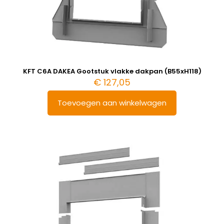
KFT C6A DAKEA Gootstuk vlakke dakpan (B55xH118)
€
127,05
Toevoegen aan winkelwagen