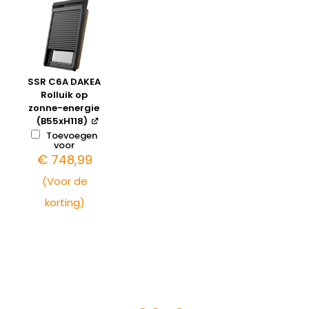
SSR C6A DAKEA
Rolluik op
zonne-energie
(B55xH118)
Toevoegen
voor
€
748,99
(Voor de
korting)