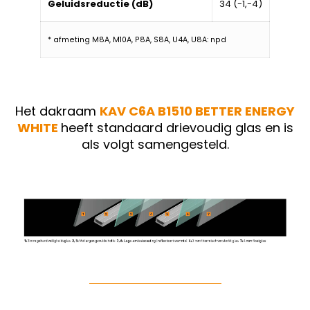
Geluidsreductie (dB)
34 (-1,-4)
* afmeting M8A, M10A, P8A, S8A, U4A, U8A: npd
Het dakraam
KAV C6A B1510 BETTER ENERGY
WHITE
heeft standaard drievoudig glas en is
als volgt samengesteld.