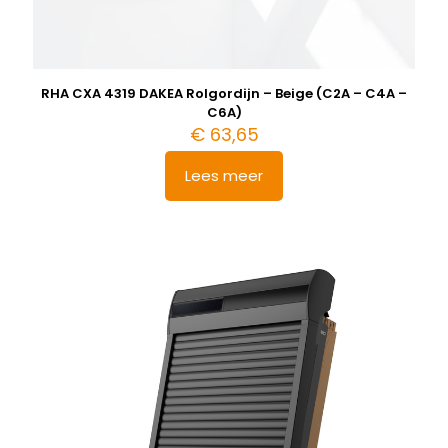
RHA CXA 4319 DAKEA Rolgordijn – Beige (C2A – C4A –
C6A)
€
63,65
Lees meer