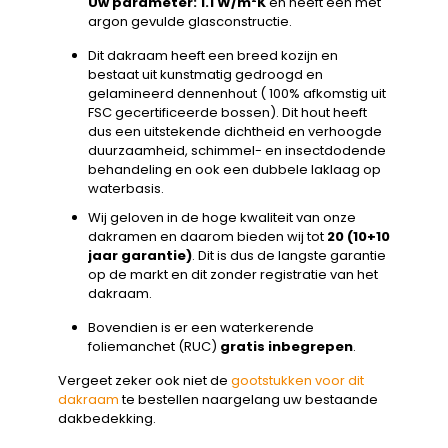
Uw parameter: 1.1 W/m²K
en heeft een met
argon gevulde glasconstructie.
Dit dakraam heeft een breed kozijn en
bestaat uit kunstmatig gedroogd en
gelamineerd dennenhout ( 100% afkomstig uit
FSC gecertificeerde bossen). Dit hout heeft
dus een uitstekende dichtheid en verhoogde
duurzaamheid, schimmel- en insectdodende
behandeling en ook een dubbele laklaag op
waterbasis.
Wij geloven in de hoge kwaliteit van onze
dakramen en daarom bieden wij tot
20 (10+10
jaar garantie)
. Dit is dus de langste garantie
op de markt en dit zonder registratie van het
dakraam.
Bovendien is er een waterkerende
foliemanchet (RUC)
gratis inbegrepen
.
Vergeet zeker ook niet de
gootstukken voor dit
dakraam
te bestellen naargelang uw bestaande
dakbedekking.