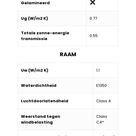
Gelamineerd
Ug (W/m2 K)
0.77
Totale zonne-energie
0.55
transmissie
RAAM
Uw (W/m2 K)
1.1
Waterdichtheid
E1350
Luchtdoorlatendheid
Class 4
Weerstand tegen
Class
windbelasting
C4*