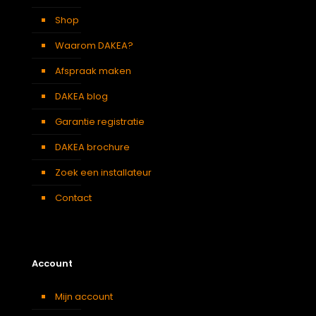
Soort kamer
Zolder
,
Slaapkamer
,
Garage
,
Kantoor
,
Keuken
,
Woonkamer
Shop
KTF C6A DAKEA Gootstuk voor dakpannen (B55xH118)
Waarom DAKEA?
Afmeting dakraam
55 x 118 cm – C6A
Afspraak maken
Soort dakbedekking
Dakpannen
DAKEA blog
ZIA C6A DAKEA Insectenhor - Grijs - C4A (B55xH118)
Garantie registratie
55 x 98 cm – C4A
,
55 x 118 cm
Afmeting dakraam
– C6A
DAKEA brochure
Berging
,
Dressing
,
Eetkamer
,
Zolder
,
Badkamer
,
Zoek een installateur
Soort kamer
Slaapkamer
,
Garage
,
Kantoor
,
Keuken
,
Toilet
,
Contact
Woonkamer
SSR C6A DAKEA Rolluik op zonne-energie (B55xH118)
Afmeting dakraam
55 x 118 cm – C6A
Account
Berging
,
Dressing
,
Eetkamer
,
Zolder
,
Badkamer
,
Soort kamer
Mijn account
Slaapkamer
,
Gang
,
Garage
,
Kantoor
,
Keuken
,
Toilet
,