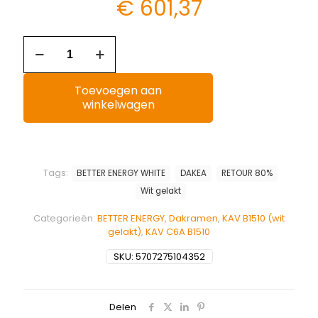
€
601,37
Toevoegen aan
winkelwagen
Tags:
BETTER ENERGY WHITE
DAKEA
RETOUR 80%
Wit gelakt
Categorieën:
BETTER ENERGY
,
Dakramen
,
KAV B1510 (wit
gelakt)
,
KAV C6A B1510
SKU:
5707275104352
Delen