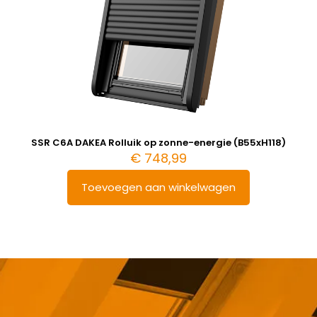
SSR C6A DAKEA Rolluik op zonne-energie (B55xH118)
€
748,99
Toevoegen aan winkelwagen