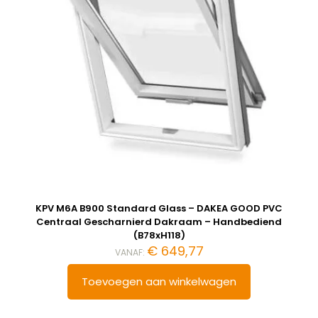
KPV M6A B900 Standard Glass – DAKEA GOOD PVC
Centraal Gescharnierd Dakraam – Handbediend
(B78xH118)
€
649,77
VANAF:
Toevoegen aan winkelwagen