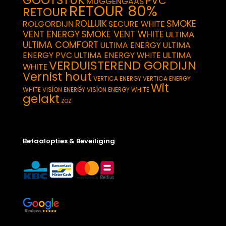
GOOTSTUK
PVC
MUGGENGAAS
RETOUR 80%
RETOUR
SMOKE
ROLLUIK
ROLGORDIJN
SECURE WHITE
VENT ENERGY
SMOKE VENT WHITE
ULTIMA
ULTIMA COMFORT
ULTIMA ENERGY
ULTIMA
ULTIMA
ENERGY PVC
ULTIMA ENERGY WHITE
VERDUISTEREND GORDIJN
WHITE
Vernist hout
VERTICA ENERGY
VERTICA ENERGY
Wit
WHITE
VISION ENERGY
VISION ENERGY WHITE
gelakt
ZOZ
Betaalopties & Beveiliging