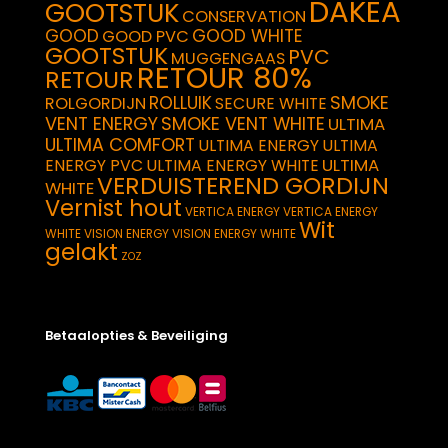
DAKEA
GOOTSTUK
CONSERVATION
GOOD
GOOD WHITE
GOOD PVC
GOOTSTUK
PVC
MUGGENGAAS
RETOUR 80%
RETOUR
SMOKE
ROLLUIK
ROLGORDIJN
SECURE WHITE
VENT ENERGY
SMOKE VENT WHITE
ULTIMA
ULTIMA COMFORT
ULTIMA ENERGY
ULTIMA
ULTIMA
ENERGY PVC
ULTIMA ENERGY WHITE
VERDUISTEREND GORDIJN
WHITE
Vernist hout
VERTICA ENERGY
VERTICA ENERGY
Wit
WHITE
VISION ENERGY
VISION ENERGY WHITE
gelakt
ZOZ
Betaalopties & Beveiliging