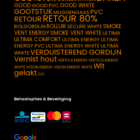
GOOD
GOOD WHITE
GOOD PVC
GOOTSTUK
PVC
MUGGENGAAS
RETOUR 80%
RETOUR
SMOKE
ROLLUIK
ROLGORDIJN
SECURE WHITE
VENT ENERGY
SMOKE VENT WHITE
ULTIMA
ULTIMA COMFORT
ULTIMA ENERGY
ULTIMA
ULTIMA
ENERGY PVC
ULTIMA ENERGY WHITE
VERDUISTEREND GORDIJN
WHITE
Vernist hout
VERTICA ENERGY
VERTICA ENERGY
Wit
WHITE
VISION ENERGY
VISION ENERGY WHITE
gelakt
ZOZ
Betaalopties & Beveiliging