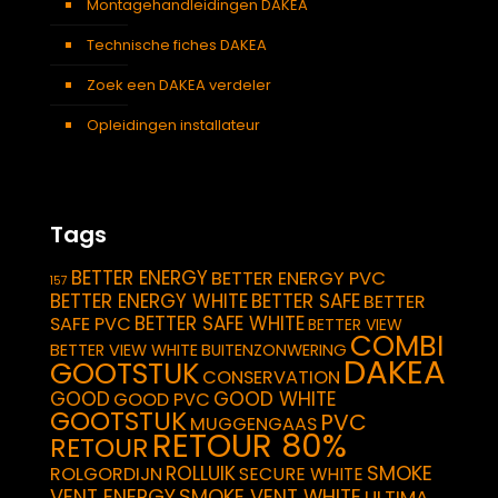
Montagehandleidingen DAKEA
Technische fiches DAKEA
Zoek een DAKEA verdeler
Opleidingen installateur
Tags
BETTER ENERGY
BETTER ENERGY PVC
157
BETTER ENERGY WHITE
BETTER SAFE
BETTER
BETTER SAFE WHITE
SAFE PVC
BETTER VIEW
COMBI
BETTER VIEW WHITE
BUITENZONWERING
DAKEA
GOOTSTUK
CONSERVATION
GOOD
GOOD WHITE
GOOD PVC
GOOTSTUK
PVC
MUGGENGAAS
RETOUR 80%
RETOUR
SMOKE
ROLLUIK
ROLGORDIJN
SECURE WHITE
VENT ENERGY
SMOKE VENT WHITE
ULTIMA