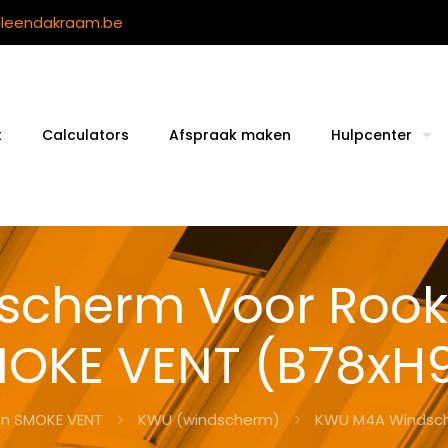
ileendakraam.be
t
Calculators
Afspraak maken
Hulpcenter
cherm Voor Rook
OKE VENT (B78xH
n SMOKE VENT
KWU (windscherm)
KWU M4A Windsch