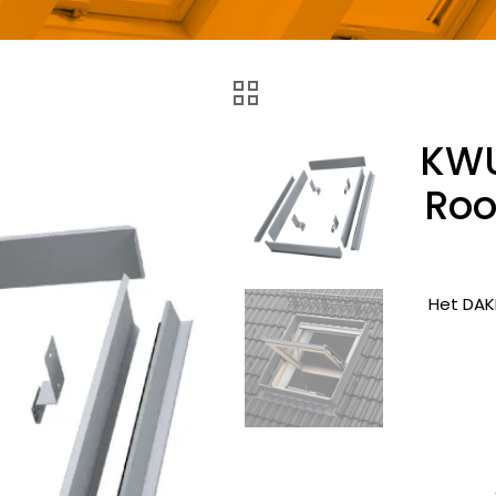
KWU
Roo
Het DAK