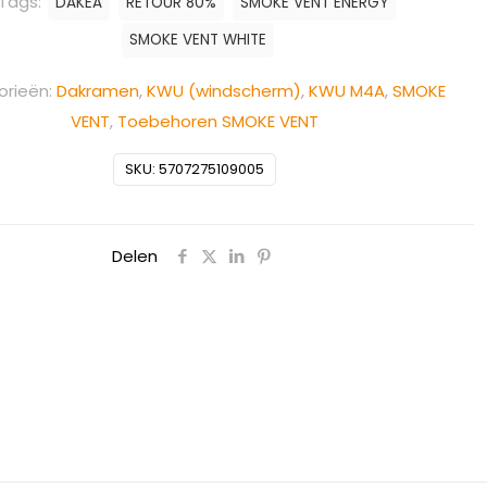
Tags:
DAKEA
RETOUR 80%
SMOKE VENT ENERGY
SMOKE VENT WHITE
orieën:
Dakramen
,
KWU (windscherm)
,
KWU M4A
,
SMOKE
VENT
,
Toebehoren SMOKE VENT
SKU:
5707275109005
Delen