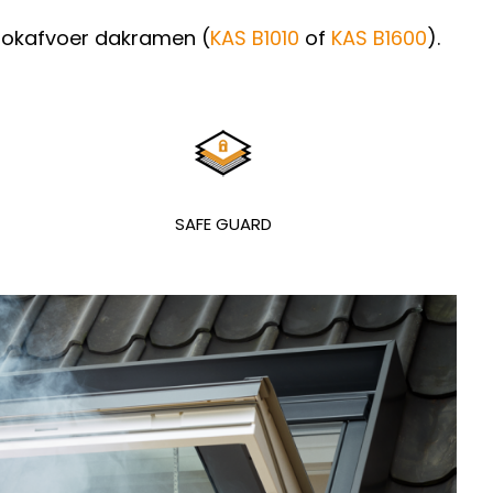
ookafvoer dakramen (
KAS B1010
of
KAS B1600
).
SAFE GUARD