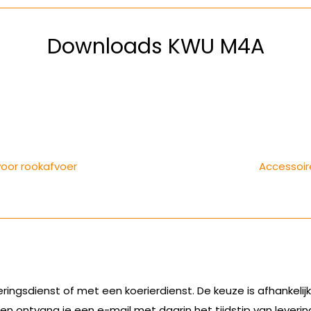
Downloads KWU M4A
oor rookafvoer
Accessoir
eringsdienst of met een koerierdienst. De keuze is afhankel
eren ontvang je een e-mail met daarin het tijdstip van leverin