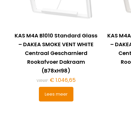
KAS M4A B1010 Standard Glass
KAS M4A
– DAKEA SMOKE VENT WHITE
– DAKE
Centraal Gescharnierd
Cent
Rookafvoer Dakraam
Roo
(B78xH98)
€
1.046,65
VANAF:
Lees meer