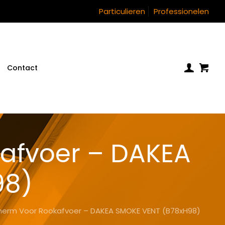
Particulieren
Professionelen
Contact
afvoer – DAKEA
98)
erm Voor Rookafvoer – DAKEA SMOKE VENT (B78xH98)