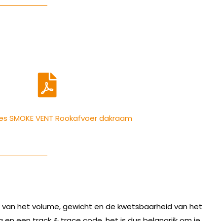
es SMOKE VENT Rookafvoer dakraam
ijk van het volume, gewicht en de kwetsbaarheid van het
g en een track & trace code, het is dus belangrijk om je