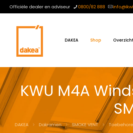
Officiële dealer en adviseur
0800/82 888
info@ikw
DAKEA
Shop
Overzich
KWU M4A Winds
SM
DAKEA
Dakramen
SMOKE VENT
Toebehore