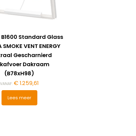
 B1600 Standard Glass
A SMOKE VENT ENERGY
raal Gescharnierd
kafvoer Dakraam
(B78xH98)
€
1.259,61
VANAF:
Lees meer