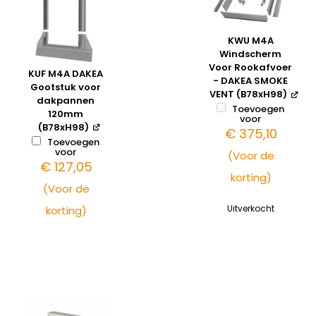
KWU M4A
Windscherm
Voor Rookafvoer
KUF M4A DAKEA
- DAKEA SMOKE
Gootstuk voor
VENT (B78xH98)
dakpannen
Toevoegen
120mm
voor
(B78xH98)
€
375,10
Toevoegen
voor
(Voor de
€
127,05
korting)
(Voor de
Uitverkocht
korting)