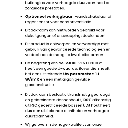
buitenglas voor verhoogde duurzaamheid en
zorgeloze prestaties.
Optioneel verkrijgbaar
: wandschakelaar of
regensensor voor comfortventilatie.
Dit dakraam kan niet worden gebruikt voor
dakuitgangen of ontsnappingsdoeleinden!
Dit product is ontworpen en vervaardigd met
gebruik van geavanceerde technologieën en
voldoet aan de hoogste kwaliteitsnormen
De beglazing van de SMOKE VENT ENERGY
heeft een goede U-waarde. Bovendien heeft
het een uitstekende
Uw parameter: 1.1
W/m²K
en een met argon gevulde
glasconstructie.
Dit dakraam bestaat uit kunstmatig gedroogd
en gelamineerd dennenhout ( 100% afkomstig
uit FSC gecertificeerde bossen). Dit hout heeft
dus een uitstekende dichtheid en verhoogde
duurzaamheid.
Wij geloven in de hoge kwaliteit van onze