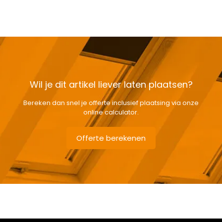
Wil je dit artikel liever laten plaatsen?
Bereken dan snel je offerte inclusief plaatsing via onze
online calculator.
Offerte berekenen
Gewicht
34,2 kg
Afmetingen doos
104 × 80 × 19 cm