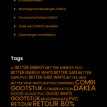
Professionelen
Montagehandleidingen DAKEA
Technische fiches DAKEA
Zoek een DAKEA verdeler
Opleidingen installateur
Tags
BETTER ENERGY
BETTER ENERGY PVC
157
BETTER ENERGY WHITE
BETTER SAFE
BETTER
BETTER SAFE WHITE
SAFE PVC
BETTER VIEW
COMBI
BETTER VIEW WHITE
BUITENZONWERING
DAKEA
GOOTSTUK
CONSERVATION
GOOD
GOOD WHITE
GOOD PVC
GOOTSTUK
PVC
MUGGENGAAS
RETOUR 80%
RETOUR