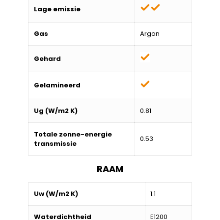
Lage emissie
Gas
Argon
Gehard
Gelamineerd
Ug (W/m2 K)
0.81
Totale zonne-energie
0.53
transmissie
RAAM
Uw (W/m2 K)
1.1
Waterdichtheid
E1200