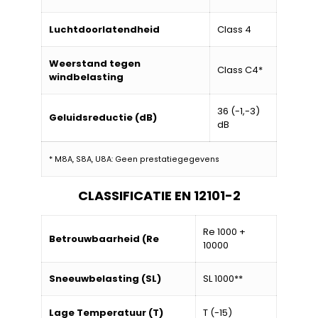
Luchtdoorlatendheid
Class 4
Weerstand tegen
Class C4*
windbelasting
36 (-1,-3)
Geluidsreductie (dB)
dB
* M8A, S8A, U8A: Geen prestatiegegevens
CLASSIFICATIE EN 12101-2
Re 1000 +
Betrouwbaarheid (Re
10000
Sneeuwbelasting (SL)
SL 1000**
Lage Temperatuur (T)
T (-15)