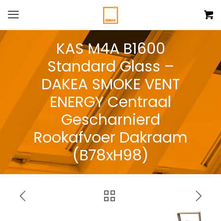
KAS M4A B1600
Standard Glass –
DAKEA SMOKE VENT
ENERGY Centraal
Gescharnierd
Rookafvoer Dakraam
(B78xH98)