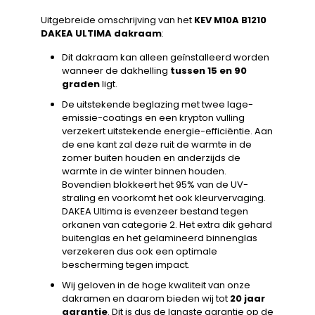
Uitgebreide omschrijving van het
KEV M10A B1210
DAKEA ULTIMA dakraam
:
Dit dakraam kan alleen geïnstalleerd worden
wanneer de dakhelling
tussen 15 en 90
graden
ligt.
De uitstekende beglazing met twee lage-
emissie-coatings en een krypton vulling
verzekert uitstekende energie-efficiëntie. Aan
de ene kant zal deze ruit de warmte in de
zomer buiten houden en anderzijds de
warmte in de winter binnen houden.
Bovendien blokkeert het 95% van de UV-
straling en voorkomt het ook kleurvervaging.
DAKEA Ultima is evenzeer bestand tegen
orkanen van categorie 2. Het extra dik gehard
buitenglas en het gelamineerd binnenglas
verzekeren dus ook een optimale
bescherming tegen impact.
Wij geloven in de hoge kwaliteit van onze
dakramen en daarom bieden wij tot
20 jaar
garantie
. Dit is dus de langste garantie op de