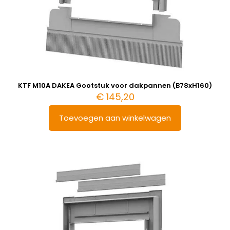
KTF M10A DAKEA Gootstuk voor dakpannen (B78xH160)
€
145,20
Toevoegen aan winkelwagen