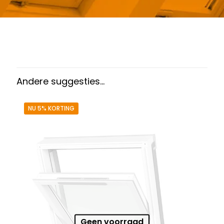
Gewicht
50,5 kg
Afmetingen doos
166 × 80 × 15 cm
Afmeting dakraam
78 x 160 cm – M10A
Beglazing
Dubbele beglazing
Andere suggesties…
Dakraam afwerking
Wit gelakt houten dakraam
NU 5% KORTING
Openingswijze
Centraal gescharnierd
Berging
,
Dressing
,
Eetkamer
,
Zolder
,
Slaapkamer
,
Gang
,
Soort kamer
Garage
,
Kantoor
,
Keuken
,
Traphal
,
Woonkamer
Geen voorraad