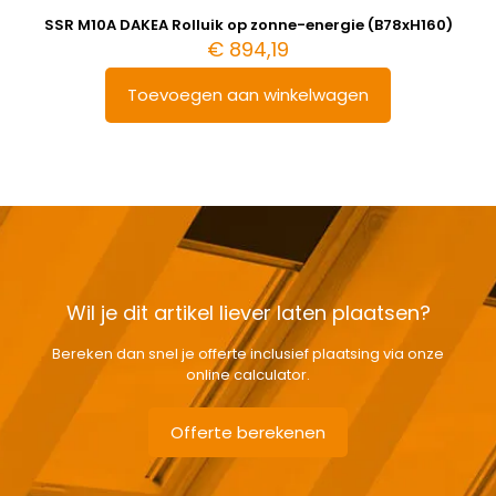
SSR M10A DAKEA Rolluik op zonne-energie (B78xH160)
€
894,19
Toevoegen aan winkelwagen
Wil je dit artikel liever laten plaatsen?
Bereken dan snel je offerte inclusief plaatsing via onze
online calculator.
Offerte berekenen