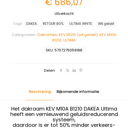
€
686,07
Uitverkocht
Tags:
DAKEA
RETOUR 80%
ULTIMA WHITE
Wit gelakt
Categorieën:
Dakramen
,
KEV B1210 (wit gelakt)
,
KEV M10A
B1210
,
ULTIMA
SKU:
5707275059188
Delen
Beschrijving
Bijkomende informatie
Het dakraam KEV M10A B1210 DAKEA Ultima
heeft een vernieuwend geluidsreducerend
systeem,
daardoor is er tot 50% minder verkeers-