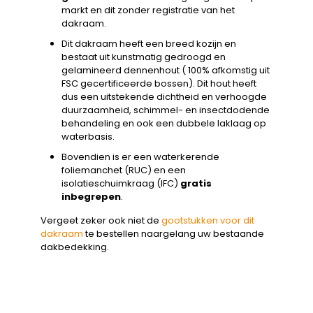
markt en dit zonder registratie van het
dakraam.
Dit dakraam heeft een breed kozijn en
bestaat uit kunstmatig gedroogd en
gelamineerd dennenhout ( 100% afkomstig uit
FSC gecertificeerde bossen). Dit hout heeft
dus een uitstekende dichtheid en verhoogde
duurzaamheid, schimmel- en insectdodende
behandeling en ook een dubbele laklaag op
waterbasis.
Bovendien is er een waterkerende
foliemanchet (RUC) en een
isolatieschuimkraag (IFC)
gratis
inbegrepen
.
Vergeet zeker ook niet de
gootstukken voor dit
dakraam
te bestellen naargelang uw bestaande
dakbedekking.