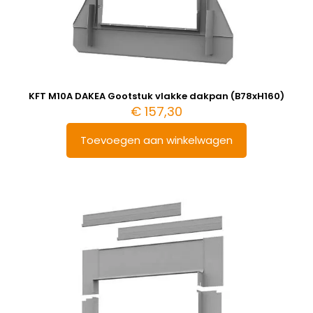
KFT M10A DAKEA Gootstuk vlakke dakpan (B78xH160)
€
157,30
Toevoegen aan winkelwagen