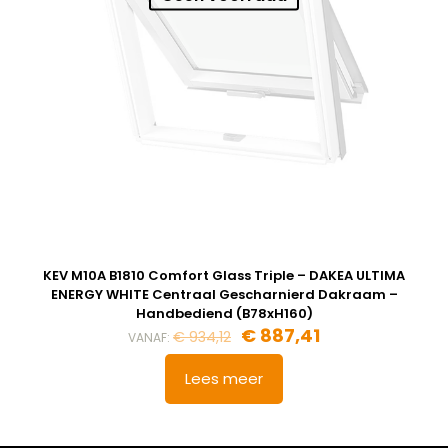
KEV M10A B1810 Comfort Glass Triple – DAKEA ULTIMA
ENERGY WHITE Centraal Gescharnierd Dakraam –
Handbediend (B78xH160)
€
887,41
€
934,12
VANAF:
Lees meer