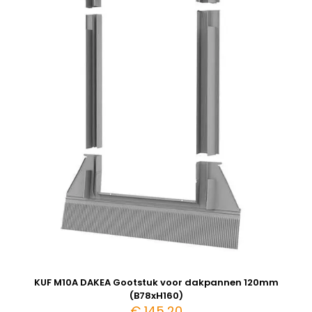
KUF M10A DAKEA Gootstuk voor dakpannen 120mm
(B78xH160)
€
145,20