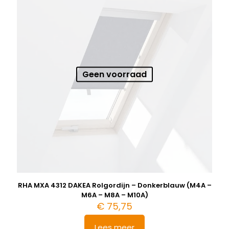
Geen voorraad
RHA MXA 4312 DAKEA Rolgordijn – Donkerblauw (M4A –
M6A – M8A – M10A)
€
75,75
Lees meer