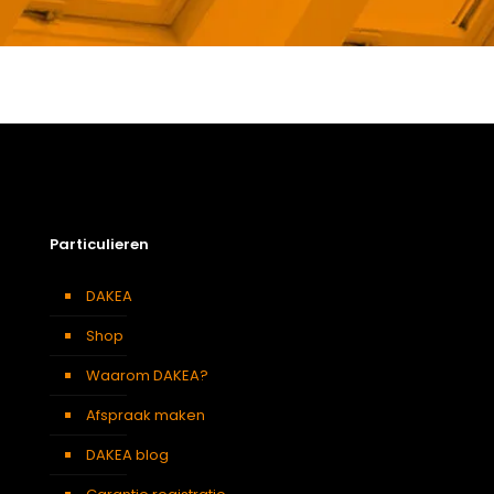
Gewicht
0,89 kg
Afmetingen doos
8 × 85 × 7 cm
66 x 98 cm – F4A
,
66 x 118 cm
Afmeting dakraam
– F6A
Berging
,
Dressing
,
Eetkamer
,
Zolder
,
Badkamer
,
Soort kamer
Slaapkamer
,
Garage
,
Kantoor
,
Keuken
,
Toilet
,
Particulieren
Woonkamer
Kleur :
DAKEA
Verduisterend
Donkerblauw
gordijn
Shop
Waarom DAKEA?
Afspraak maken
DAKEA blog