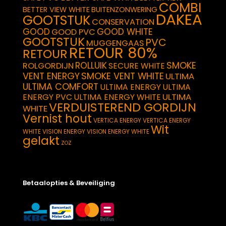
COMBI
BETTER VIEW WHITE
BUITENZONWERING
DAKEA
GOOTSTUK
CONSERVATION
GOOD
GOOD WHITE
GOOD PVC
GOOTSTUK
PVC
MUGGENGAAS
RETOUR 80%
RETOUR
SMOKE
ROLLUIK
ROLGORDIJN
SECURE WHITE
VENT ENERGY
SMOKE VENT WHITE
ULTIMA
ULTIMA COMFORT
ULTIMA ENERGY
ULTIMA
ULTIMA
ENERGY PVC
ULTIMA ENERGY WHITE
VERDUISTEREND GORDIJN
WHITE
Vernist hout
VERTICA ENERGY
VERTICA ENERGY
Wit
WHITE
VISION ENERGY
VISION ENERGY WHITE
gelakt
ZOZ
Betaalopties & Beveiliging