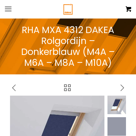
RHA MXA 4312 DAKEA
Rolgordijn –
Donkerblauw (M4A –
M6A – M8A – M10A)