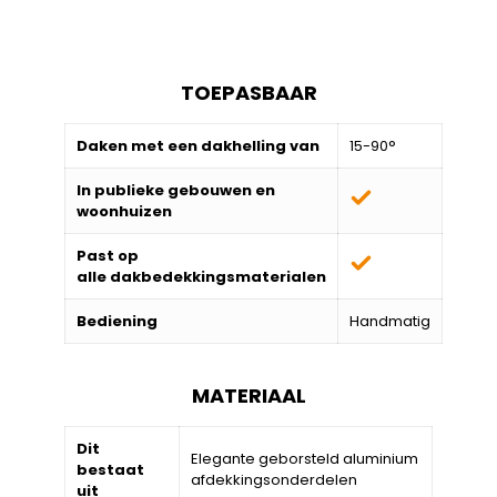
TOEPASBAAR
Daken met een dakhelling van
15-90°
In publieke gebouwen en
woonhuizen
Past op
alle
dakbedekkingsmaterialen
Bediening
Handmatig
MATERIAAL
Dit
Elegante geborsteld aluminium
bestaat
afdekkingsonderdelen
uit