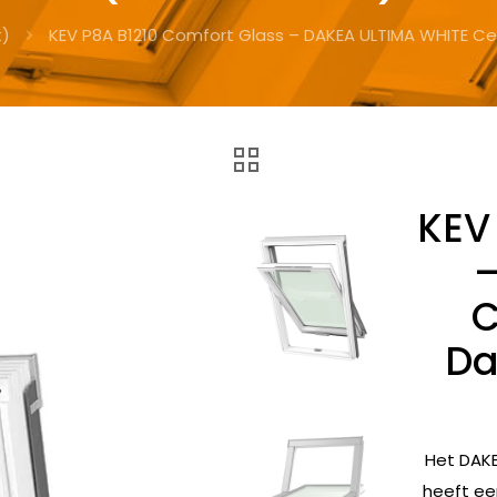
t)
KEV P8A B1210 Comfort Glass – DAKEA ULTIMA WHITE C
KEV
–
C
Da
Het DAKE
heeft ee