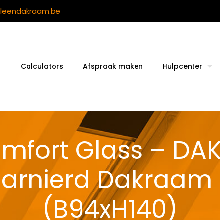
ileendakraam.be
t
Calculators
Afspraak maken
Hulpcenter
omfort Glass – DA
harnierd Dakraam
(B94xH140)