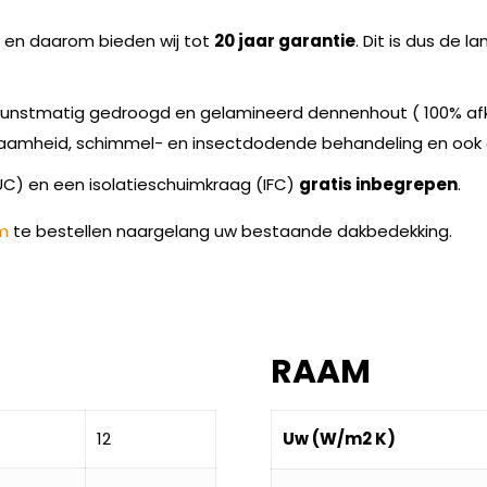
n en daarom bieden wij tot
20 jaar garantie
. Dit is dus de 
 kunstmatig gedroogd en gelamineerd dennenhout ( 100% afko
zaamheid, schimmel- en insectdodende behandeling en ook 
C) en een isolatieschuimkraag (IFC)
gratis inbegrepen
.
m
te bestellen naargelang uw bestaande dakbedekking.
RAAM
12
Uw (W/m2 K)