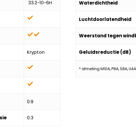
33.2-10-6H
Waterdichtheid
Luchtdoorlatendheid
Weerstand tegen wind
Krypton
Geluidsreductie (dB)
* afmeting M10A, P8A, S8A, U4A
0.9
sie
0.3