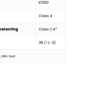
E1350
Class 4
belasting
Class C4*
38 (-1,-3)
, U8A: npd