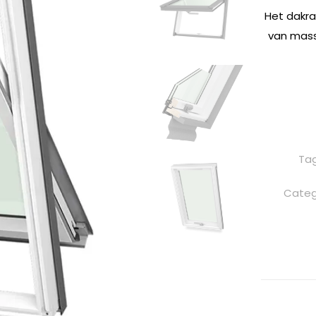
Het dakra
van mass
Ta
Categ