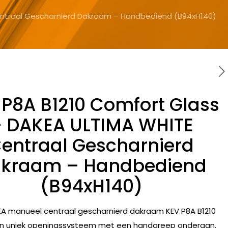
entraal Gescharnierd Dakraam – Handbediend (B94xH140)
 P8A B1210 Comfort Glass
 DAKEA ULTIMA WHITE
entraal Gescharnierd
kraam – Handbediend
(B94xH140)
A manueel centraal gescharnierd dakraam KEV P8A B1210
n uniek openingssysteem met een handgreep onderaan.