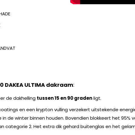
CHADE
K
HANDVAT
10
DAKEA ULTIMA dakraam
:
er de dakhelling
tussen 15 en 90 graden
ligt.
tings en een krypton vulling verzekert uitstekende energie
in de winter binnen houden. Bovendien blokkeert het 95% va
n categorie 2. Het extra dik gehard buitenglas en het gela