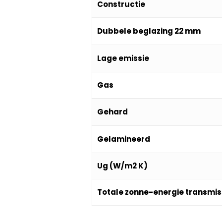
Constructie
Dubbele beglazing 22 mm
Lage emissie
Gas
Gehard
Gelamineerd
Ug (W/m2 K)
Totale zonne-energie transmis