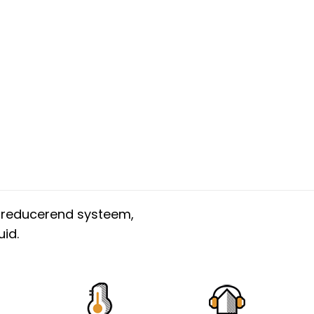
sreducerend systeem,
id.