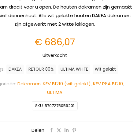
am draait voor u open. De houten dakramen zijn gemaakt
ief dennenhout. Alle wit gelakte houten DAKEA dakramen
zijn afgewerkt met 2 witte laklagen.
€
686,07
Uitverkocht
gs:
DAKEA
RETOUR 80%
ULTIMA WHITE
Wit gelakt
orieën:
Dakramen
,
KEV B1210 (wit gelakt)
,
KEV P8A B1210
,
ULTIMA
SKU:
5707275059201
Delen