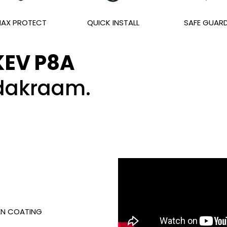
AX PROTECT
QUICK INSTALL
SAFE GUAR
KEV P8A
dakraam.
GEN COATING