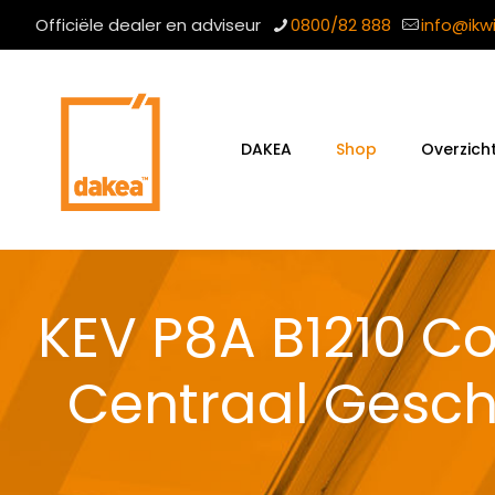
Officiële dealer en adviseur
0800/82 888
info@ikw
DAKEA
Shop
Overzich
KEV P8A B1210 C
Centraal Gesc