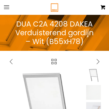
DUA C2A 4208 DAKEA
Verduisterend gordijn
– Wit (B55xH78)