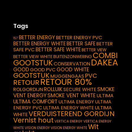
Tags
BETTER ENERGY
BETTER ENERGY PVC
157
BETTER ENERGY WHITE
BETTER SAFE
BETTER
BETTER SAFE WHITE
SAFE PVC
BETTER VIEW
COMBI
BETTER VIEW WHITE
BUITENZONWERING
DAKEA
GOOTSTUK
CONSERVATION
GOOD
GOOD WHITE
GOOD PVC
GOOTSTUK
PVC
MUGGENGAAS
RETOUR 80%
RETOUR
SMOKE
ROLLUIK
ROLGORDIJN
SECURE WHITE
VENT ENERGY
SMOKE VENT WHITE
ULTIMA
ULTIMA COMFORT
ULTIMA ENERGY
ULTIMA
ULTIMA
ENERGY PVC
ULTIMA ENERGY WHITE
VERDUISTEREND GORDIJN
WHITE
Vernist hout
VERTICA ENERGY
VERTICA ENERGY
Wit
WHITE
VISION ENERGY
VISION ENERGY WHITE