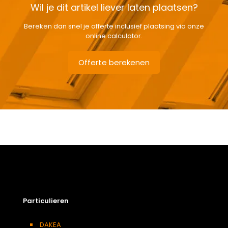
Wil je dit artikel liever laten plaatsen?
Bereken dan snel je offerte inclusief plaatsing via onze
online calculator.
Offerte berekenen
Gewicht
1,35 kg
Afmetingen doos
7 × 85 × 11 cm
Afmeting dakraam
55 x 78 cm – C2A
Berging
,
Dressing
,
Eetkamer
,
Zolder
,
Badkamer
,
Soort kamer
Slaapkamer
,
Garage
,
Kantoor
,
Keuken
,
Toilet
,
Particulieren
Woonkamer
Kleur :
DAKEA