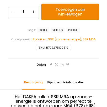
Toevoegen aan
winkelwagen
Tags:
DAKEA
RETOUR
ROLLUIK
Categorieën:
Rolluiken
,
SSR (zonne-energie)
,
SSR M6A
SKU:
5707275109319
Delen
Beschrijving
Bijkomende informatie
Het DAKEA rolluik SSR M6A op zonne-
energie is ontworpen om perfect te
passen op het dakraam M6A (B78xH118).