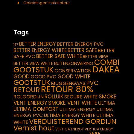
Opleidingen installateur
Tags
BETTER ENERGY
BETTER ENERGY PVC
157
BETTER ENERGY WHITE
BETTER SAFE
BETTER
BETTER SAFE WHITE
SAFE PVC
BETTER VIEW
COMBI
BETTER VIEW WHITE
BUITENZONWERING
DAKEA
GOOTSTUK
CONSERVATION
GOOD
GOOD WHITE
GOOD PVC
GOOTSTUK
PVC
MUGGENGAAS
RETOUR 80%
RETOUR
SMOKE
ROLLUIK
ROLGORDIJN
SECURE WHITE
VENT ENERGY
SMOKE VENT WHITE
ULTIMA
ULTIMA COMFORT
ULTIMA ENERGY
ULTIMA
ULTIMA
ENERGY PVC
ULTIMA ENERGY WHITE
VERDUISTEREND GORDIJN
WHITE
Vernist hout
VERTICA ENERGY
VERTICA ENERGY