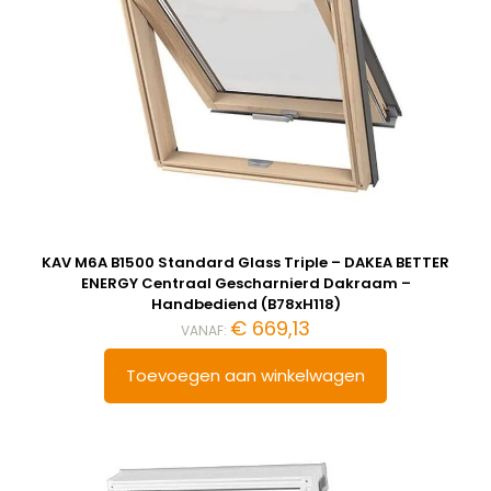
KAV M6A B1500 Standard Glass Triple – DAKEA BETTER
ENERGY Centraal Gescharnierd Dakraam –
Handbediend (B78xH118)
€
669,13
VANAF:
Toevoegen aan winkelwagen