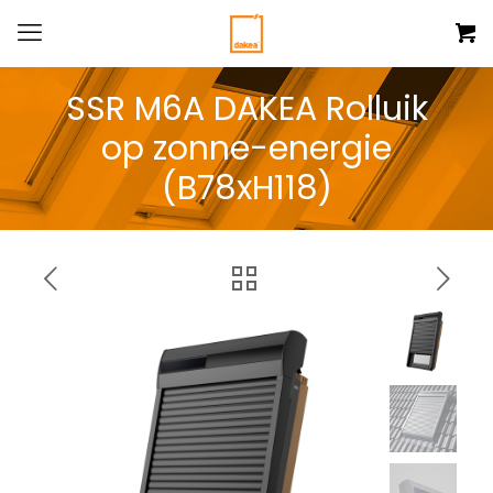
SSR M6A DAKEA Rolluik
op zonne-energie
(B78xH118)