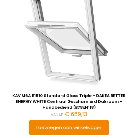
KAV M6A B1510 Standard Glass Triple – DAKEA BETTER
ENERGY WHITE Centraal Gescharnierd Dakraam –
Handbediend (B78xH118)
€
669,13
VANAF:
Toevoegen aan winkelwagen