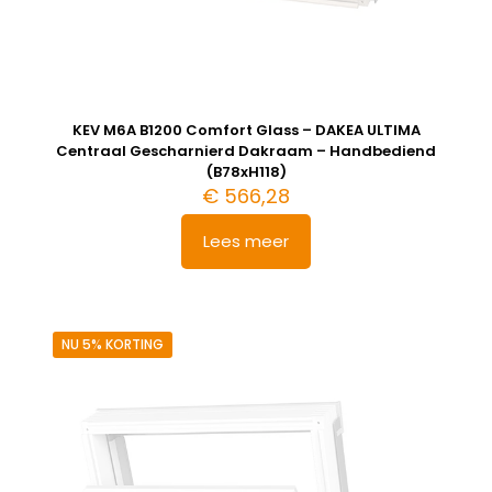
KEV M6A B1200 Comfort Glass – DAKEA ULTIMA
Centraal Gescharnierd Dakraam – Handbediend
(B78xH118)
€
566,28
Lees meer
NU 5% KORTING