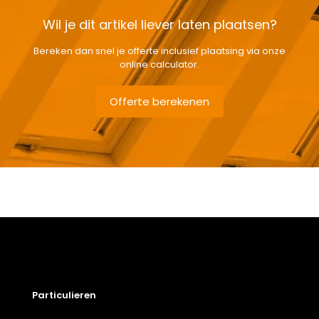
Wil je dit artikel liever laten plaatsen?
Bereken dan snel je offerte inclusief plaatsing via onze
online calculator.
Offerte berekenen
Gewicht
14,01 kg
Afmetingen doos
134 × 18,1 × 49,1 cm
Afmeting dakraam
78 x 118 cm M6A
Berging
,
Dressing
,
Eetkamer
,
Zolder
,
Badkamer
,
Soort kamer
Slaapkamer
,
Gang
,
Garage
,
Kantoor
,
Keuken
,
Toilet
,
Particulieren
Traphal
,
Woonkamer