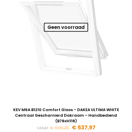
Geen voorraad
KEV M6A B1210 Comfort Glass – DAKEA ULTIMA WHITE
Centraal Gescharnierd Dakraam – Handbediend
(B78xH118)
€
537,97
€
566,28
VANAF: