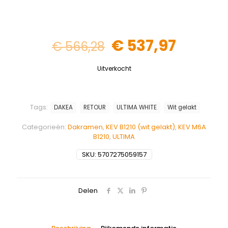
€
537,97
€
566,28
Uitverkocht
Tags:
DAKEA
RETOUR
ULTIMA WHITE
Wit gelakt
Categorieën:
Dakramen
,
KEV B1210 (wit gelakt)
,
KEV M6A
B1210
,
ULTIMA
SKU:
5707275059157
Delen