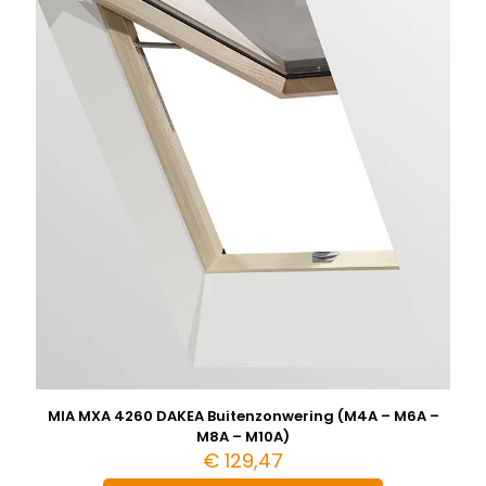
MIA MXA 4260 DAKEA Buitenzonwering (M4A – M6A –
M8A – M10A)
€
129,47