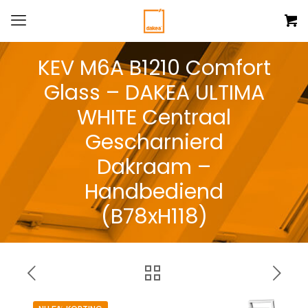
KEV M6A B1210 Comfort
Glass – DAKEA ULTIMA
WHITE Centraal
Gescharnierd
Dakraam –
Handbediend
(B78xH118)