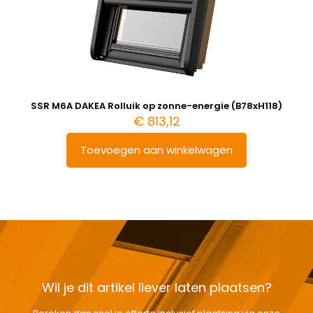
SSR M6A DAKEA Rolluik op zonne-energie (B78xH118)
€
813,12
Toevoegen aan winkelwagen
Wil je dit artikel liever laten plaatsen?