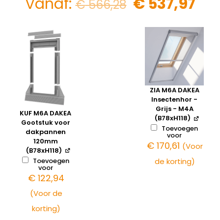
Vanaf:
€
537,97
€
566,28
ZIA M6A DAKEA
Insectenhor -
Grijs - M4A
KUF M6A DAKEA
(B78xH118)
Gootstuk voor
Toevoegen
dakpannen
voor
120mm
€
170,61
(Voor
(B78xH118)
Toevoegen
de korting)
voor
€
122,94
(Voor de
korting)