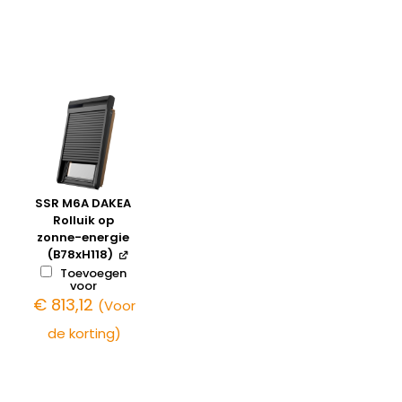
SSR M6A DAKEA
Rolluik op
zonne-energie
(B78xH118)
Toevoegen
voor
€
813,12
(Voor
de korting)