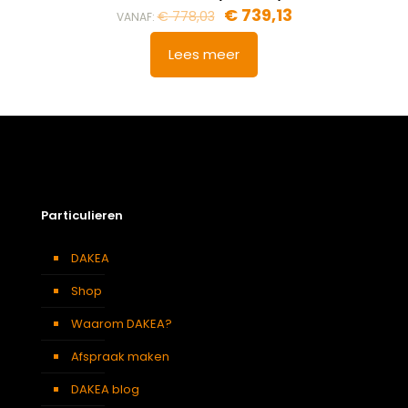
€
739,13
€
778,03
VANAF:
Lees meer
Particulieren
DAKEA
Shop
Waarom DAKEA?
Afspraak maken
DAKEA blog