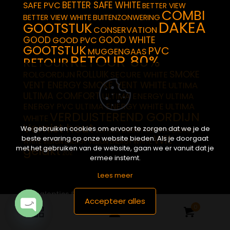
BETTER SAFE WHITE
SAFE PVC
BETTER VIEW
COMBI
BETTER VIEW WHITE
BUITENZONWERING
DAKEA
GOOTSTUK
CONSERVATION
GOOD
GOOD WHITE
GOOD PVC
GOOTSTUK
PVC
MUGGENGAAS
RETOUR 80%
RETOUR
SMOKE
ROLLUIK
ROLGORDIJN
SECURE WHITE
VENT ENERGY
SMOKE VENT WHITE
ULTIMA
ULTIMA COMFORT
ULTIMA ENERGY
ULTIMA
ULTIMA
ENERGY PVC
ULTIMA ENERGY WHITE
VERDUISTEREND GORDIJN
WHITE
Vernist hout
We gebruiken cookies om ervoor te zorgen dat we je de
VERTICA ENERGY
VERTICA ENERGY
Wit
beste ervaring op onze website bieden. Als je doorgaat
WHITE
VISION ENERGY
VISION ENERGY WHITE
gelakt
met het gebruiken van de website, gaan we er vanuit dat je
ZOZ
ermee instemt.
Lees meer
Betaalopties & Beveiliging
Accepteer alles
0
Open