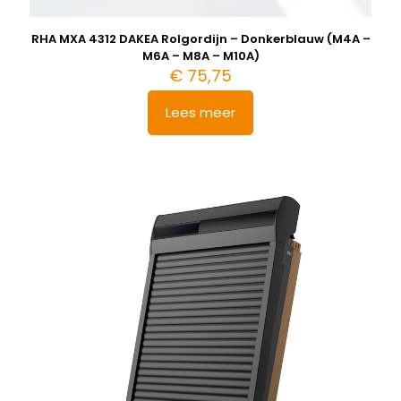
RHA MXA 4312 DAKEA Rolgordijn – Donkerblauw (M4A –
M6A – M8A – M10A)
€
75,75
Lees meer