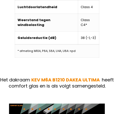
Luchtdoorlatendheid
Class 4
Weerstand tegen
Class
windbelasting
C4*
Geluidsreductie (dB)
38 (-1,-3)
* afmeting M10A, P8A, S8A, U4A, U8A: npd
Het dakraam
KEV M6A B1210
DAKEA ULTIMA
heeft
comfort glas en is als volgt samengesteld.