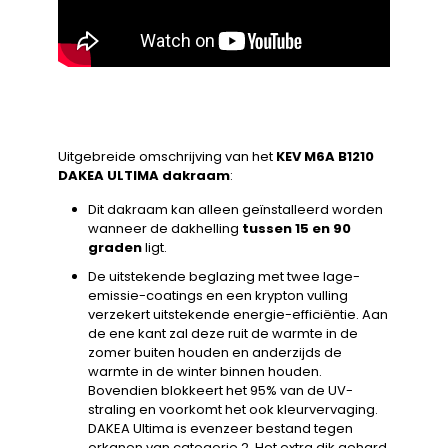
Uitgebreide omschrijving van het
KEV M6A B1210
DAKEA ULTIMA dakraam
:
Dit dakraam kan alleen geïnstalleerd worden
wanneer de dakhelling
tussen 15 en 90
graden
ligt.
De uitstekende beglazing met twee lage-
emissie-coatings en een krypton vulling
verzekert uitstekende energie-efficiëntie. Aan
de ene kant zal deze ruit de warmte in de
zomer buiten houden en anderzijds de
warmte in de winter binnen houden.
Bovendien blokkeert het 95% van de UV-
straling en voorkomt het ook kleurvervaging.
DAKEA Ultima is evenzeer bestand tegen
orkanen van categorie 2. Het extra dik gehard