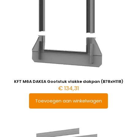
KFT M6A DAKEA Gootstuk vlakke dakpan (B78xH118)
€
134,31
Toevoegen aan winkelwagen