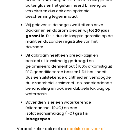
buitenglas en het gelamineerd binnenglas
verzekeren dus ook een optimale
bescherming tegen impact.
Wij geloven in de hoge kwaliteit van onze
dakramen en daarom bieden wij tot
20 jaar
garantie
. Dit is dus de langste garantie op de
markt en dit zonder registratie van het
dakraam.
Dit dakraam heeft een breed kozijn en
bestaat uit kunstmatig gedroogd en
gelamineerd dennenhout ( 100% afkomstig uit
FSC gecertificeerde bossen). Dit hout heeft
dus een uitstekende dichtheid en verhoogde
duurzaamheid, schimmel- en insectdodende
behandeling en ook een dubbele laklaag op
waterbasis.
Bovendien is er een waterkerende
foliemanchet (RUC) en een
isolatieschuimkraag (IFC)
gratis
inbegrepen
.
Vergeet zeker ook niet de
gootstukken voor dit