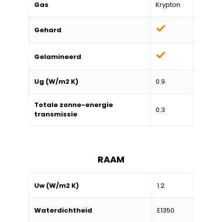
Gas
Krypton
Gehard
Gelamineerd
Ug (W/m2 K)
0.9
Totale zonne-energie
0.3
transmissie
RAAM
Uw (W/m2 K)
1.2
Waterdichtheid
E1350