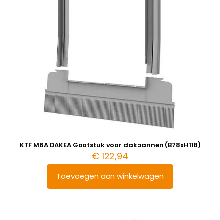
KTF M6A DAKEA Gootstuk voor dakpannen (B78xH118)
€
122,94
Toevoegen aan winkelwagen