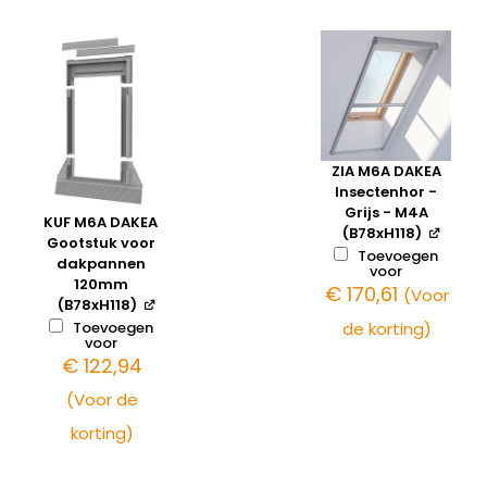
ZIA M6A DAKEA
Insectenhor -
Grijs - M4A
KUF M6A DAKEA
(B78xH118)
Gootstuk voor
Toevoegen
dakpannen
voor
120mm
€
170,61
(Voor
(B78xH118)
Toevoegen
de korting)
voor
€
122,94
(Voor de
korting)