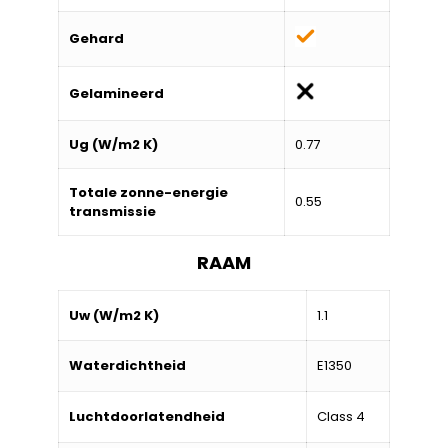
Gehard
Gelamineerd
Ug (W/m2 K)
0.77
Totale zonne-energie
0.55
transmissie
RAAM
Uw (W/m2 K)
1.1
Waterdichtheid
E1350
Luchtdoorlatendheid
Class 4