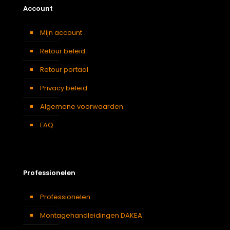
Account
Afmeting dakraam
78 x 118 cm M6A
Berging
,
Dressing
,
Eetkamer
,
Mijn account
Zolder
,
Badkamer
,
Soort kamer
Slaapkamer
,
Gang
,
Garage
,
Retour beleid
Kantoor
,
Keuken
,
Toilet
,
Traphal
,
Woonkamer
Retour portaal
Privacy beleid
Algemene voorwaarden
FAQ
Professionelen
Professionelen
Montagehandleidingen DAKEA