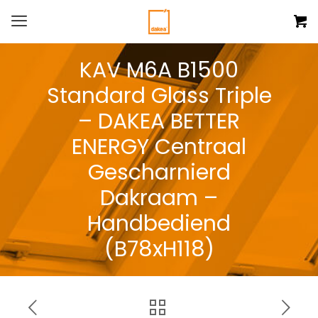
KAV M6A B1500
Standard Glass Triple
– DAKEA BETTER
ENERGY Centraal
Gescharnierd
Dakraam –
Handbediend
(B78xH118)