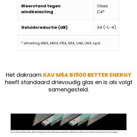
Weerstand tegen
Class
windbelasting
C4*
Geluidsreductie (dB)
34 (-1,-4)
* afmeting M8A, M10A, P8A, S8A, U4A, U8A: npd
Het dakraam
KAV M6A B1500 BETTER ENERGY
heeft standaard drievoudig glas en is als volgt
samengesteld.