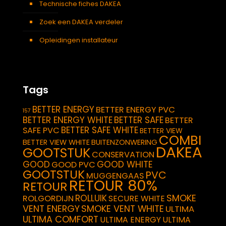
Technische fiches DAKEA
Zoek een DAKEA verdeler
Opleidingen installateur
Tags
BETTER ENERGY
BETTER ENERGY PVC
157
BETTER ENERGY WHITE
BETTER SAFE
BETTER
BETTER SAFE WHITE
SAFE PVC
BETTER VIEW
COMBI
BETTER VIEW WHITE
BUITENZONWERING
DAKEA
GOOTSTUK
CONSERVATION
GOOD
GOOD WHITE
GOOD PVC
GOOTSTUK
PVC
MUGGENGAAS
RETOUR 80%
RETOUR
SMOKE
ROLLUIK
ROLGORDIJN
SECURE WHITE
VENT ENERGY
SMOKE VENT WHITE
ULTIMA
ULTIMA COMFORT
ULTIMA ENERGY
ULTIMA