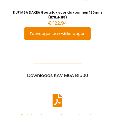
KUF M6A DAKEA Gootstuk voor dakpannen 120mm
(B78xH118)
€
122,94
Toevoegen aan winkelwagen
Downloads KAV M6A B1500