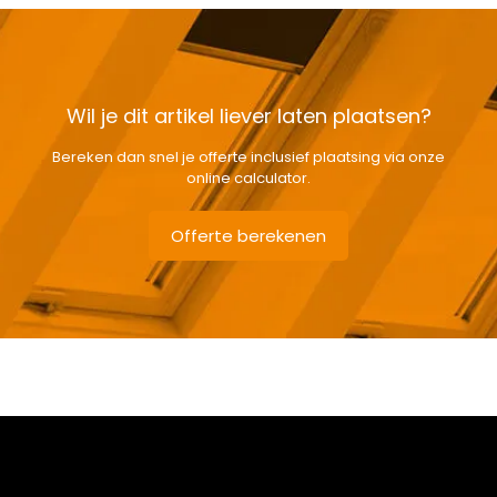
Wil je dit artikel liever laten plaatsen?
Bereken dan snel je offerte inclusief plaatsing via onze
online calculator.
Offerte berekenen
Gewicht
35,8 kg
Afmetingen doos
124 × 80 × 15 cm
Afmeting dakraam
78 x 118 cm M6A
Beglazing
Driedubbele beglazing