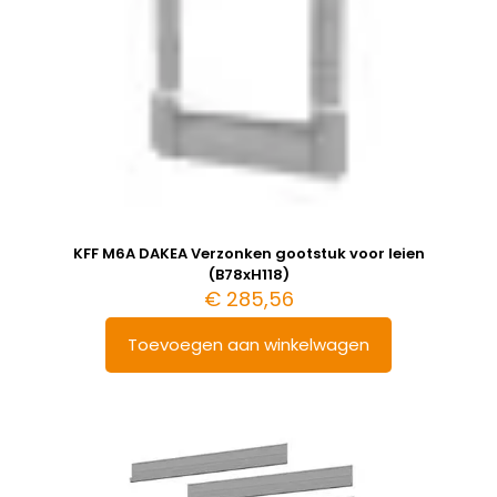
KFF M6A DAKEA Verzonken gootstuk voor leien
(B78xH118)
€
285,56
Toevoegen aan winkelwagen