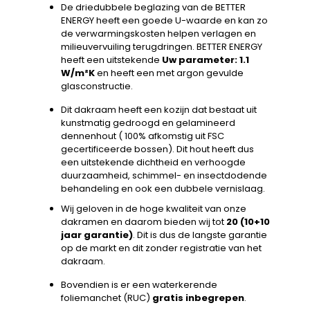
De driedubbele beglazing van de BETTER
ENERGY heeft een goede U-waarde en kan zo
de verwarmingskosten helpen verlagen en
milieuvervuiling terugdringen. BETTER ENERGY
heeft een uitstekende
Uw parameter: 1.1
W/m²K
en heeft een met argon gevulde
glasconstructie.
Dit dakraam heeft een kozijn dat bestaat uit
kunstmatig gedroogd en gelamineerd
dennenhout ( 100% afkomstig uit FSC
gecertificeerde bossen). Dit hout heeft dus
een uitstekende dichtheid en verhoogde
duurzaamheid, schimmel- en insectdodende
behandeling en ook een dubbele vernislaag.
Wij geloven in de hoge kwaliteit van onze
dakramen en daarom bieden wij tot
20 (10+10
jaar garantie)
. Dit is dus de langste garantie
op de markt en dit zonder registratie van het
dakraam.
Bovendien is er een waterkerende
foliemanchet (RUC)
gratis inbegrepen
.