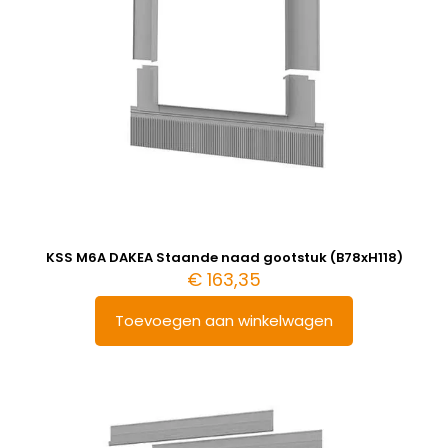
KSS M6A DAKEA Staande naad gootstuk (B78xH118)
€
163,35
Toevoegen aan winkelwagen