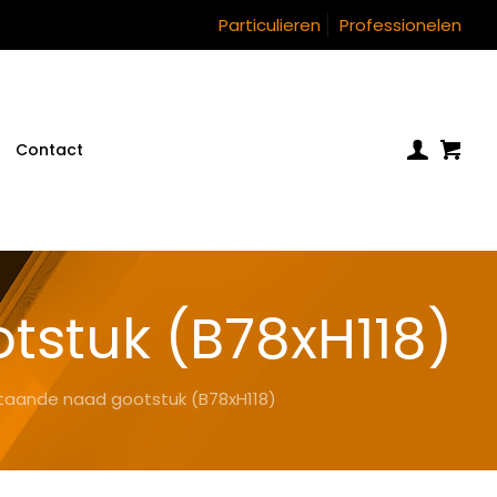
Particulieren
Professionelen
Contact
stuk (B78xH118)
taande naad gootstuk (B78xH118)