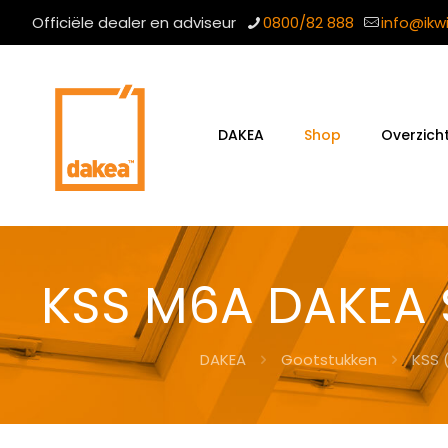
Officiële dealer en adviseur
0800/82 888
info@ikw
DAKEA
Shop
Overzich
KSS M6A DAKEA 
DAKEA
Gootstukken
KSS 