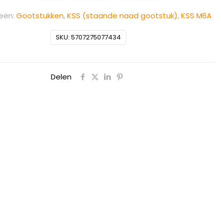
eën:
Gootstukken
,
KSS (staande naad gootstuk)
,
KSS M6A
SKU:
5707275077434
Delen