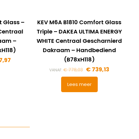
t Glass –
KEV M6A B1810 Comfort Glass
Centraal
Triple – DAKEA ULTIMA ENERGY
raam –
WHITE Centraal Gescharnierd
H118)
Dakraam – Handbediend
(B78xH118)
7,97
€
739,13
€
778,03
VANAF:
Lees meer