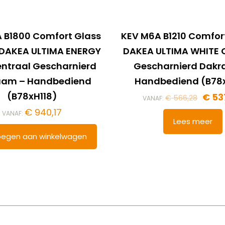
 B1800 Comfort Glass
KEV M6A B1210 Comfor
– DAKEA ULTIMA ENERGY
DAKEA ULTIMA WHITE 
ntraal Gescharnierd
Gescharnierd Dak
aam – Handbediend
Handbediend (B78x
(B78xH118)
€
53
€
566,28
VANAF:
€
940,17
VANAF:
Lees meer
egen aan winkelwagen