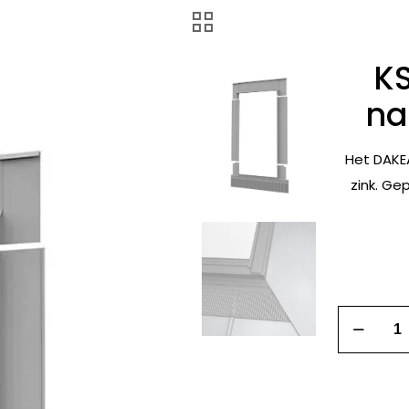
K
na
Het DAKE
zink. Ge