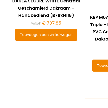
DAKEA SECURE WHITE Centraal
Gescharnierd Dakraam –
Handbediend (B78xH118)
KEP M6A
€
707,85
VANAF:
Triple 
PVC Ce
Toevoegen aan winkelwagen
Dakr
Toevo