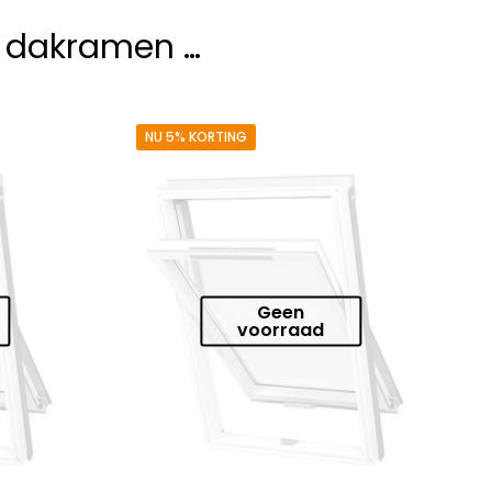
e dakramen …
NU 5% KORTING
Geen
voorraad