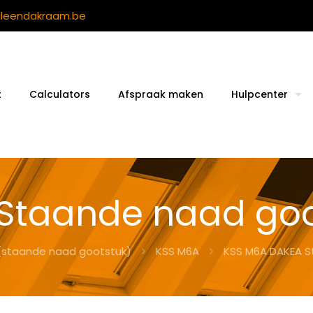
ileendakraam.be
t
Calculators
Afspraak maken
Hulpcenter
Staande naad goot
(staande naad gootstuk)
KSS M6A
KSS M6A DAKEA S