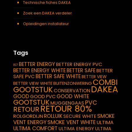
Technische fiches DAKEA
Zoek een DAKEA verdeler
Opleidingen installateur
Tags
BETTER ENERGY
BETTER ENERGY PVC
157
BETTER ENERGY WHITE
BETTER SAFE
BETTER
BETTER SAFE WHITE
SAFE PVC
BETTER VIEW
COMBI
BETTER VIEW WHITE
BUITENZONWERING
DAKEA
GOOTSTUK
CONSERVATION
GOOD
GOOD WHITE
GOOD PVC
GOOTSTUK
PVC
MUGGENGAAS
RETOUR 80%
RETOUR
SMOKE
ROLLUIK
ROLGORDIJN
SECURE WHITE
VENT ENERGY
SMOKE VENT WHITE
ULTIMA
ULTIMA COMFORT
ULTIMA ENERGY
ULTIMA