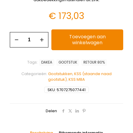
€
173,03
Toevoegen aan
winkelwagen
Tags:
DAKEA
GOOTSTUK
RETOUR 80%
Categorieën:
Gootstukken
,
KSS (staande naad
gootstuk)
,
KSS M8A
SKU:
5707275077441
Delen
Beschrijving
Bijkomende informatie