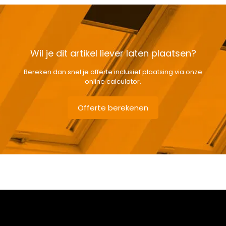
Wil je dit artikel liever laten plaatsen?
Bereken dan snel je offerte inclusief plaatsing via onze
online calculator.
Offerte berekenen
Gewicht
9,5 kg
Afmetingen doos
143 × 50 × 12 cm
Afmeting dakraam
78 x 140 cm – M8A
Soort dakbedekking
Staande naad