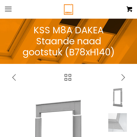
KSS M8A DAKEA
Staande naad
gootstuk (B78xH140)