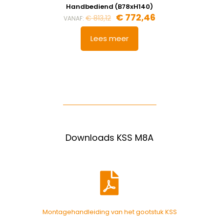
Handbediend (B78xH140)
€
772,46
€
813,12
VANAF:
Lees meer
Downloads KSS M8A
Montagehandleiding van het gootstuk KSS