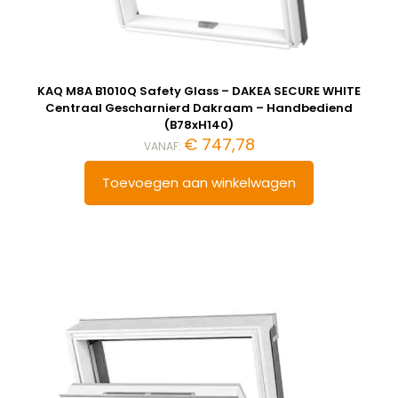
KAQ M8A B1010Q Safety Glass – DAKEA SECURE WHITE
Centraal Gescharnierd Dakraam – Handbediend
(B78xH140)
€
747,78
VANAF:
Toevoegen aan winkelwagen