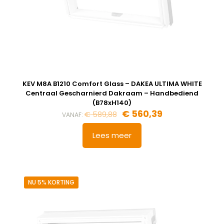
KEV M8A B1210 Comfort Glass – DAKEA ULTIMA WHITE
Centraal Gescharnierd Dakraam – Handbediend
(B78xH140)
€
560,39
€
589,88
VANAF:
Lees meer
NU 5% KORTING