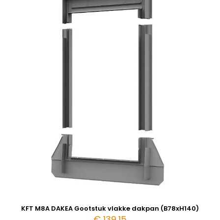
KFT M8A DAKEA Gootstuk vlakke dakpan (B78xH140)
€
139,15