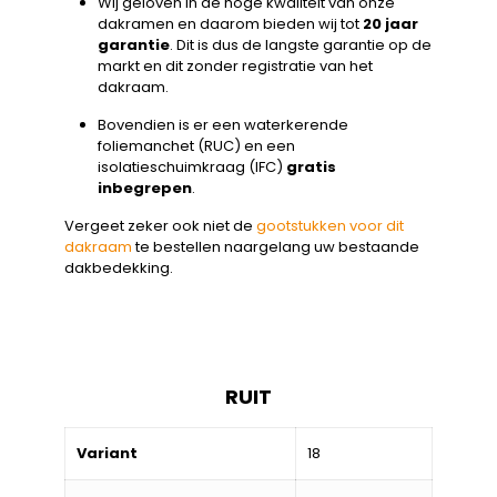
Wij geloven in de hoge kwaliteit van onze
dakramen en daarom bieden wij tot
20 jaar
garantie
. Dit is dus de langste garantie op de
markt en dit zonder registratie van het
dakraam.
Bovendien is er een waterkerende
foliemanchet (RUC) en een
isolatieschuimkraag (IFC)
gratis
inbegrepen
.
Vergeet zeker ook niet de
gootstukken voor dit
dakraam
te bestellen naargelang uw bestaande
dakbedekking.
RUIT
Variant
18