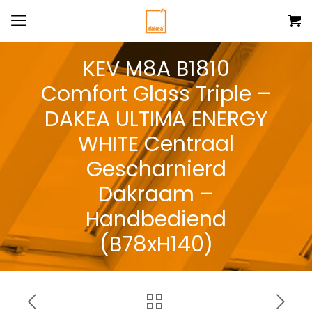
KEV M8A B1810
Comfort Glass Triple –
DAKEA ULTIMA ENERGY
WHITE Centraal
Gescharnierd
Dakraam –
Handbediend
(B78xH140)