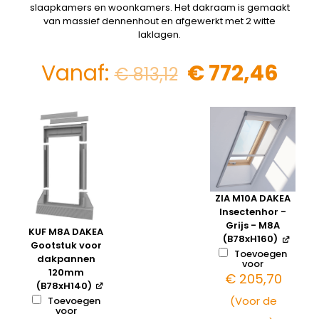
slaapkamers en woonkamers. Het dakraam is gemaakt
van massief dennenhout en afgewerkt met 2 witte
laklagen.
Vanaf:
€
772,46
€
813,12
ZIA M10A DAKEA
Insectenhor -
Grijs - M8A
KUF M8A DAKEA
(B78xH160)
Gootstuk voor
Toevoegen
dakpannen
voor
120mm
€
205,70
(B78xH140)
(Voor de
Toevoegen
voor