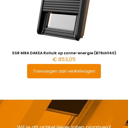
SSR M8A DAKEA Rolluik op zonne-energie (B78xH140)
€
853,05
Toevoegen aan winkelwagen
Wil je dit artikel liever laten plaatsen?