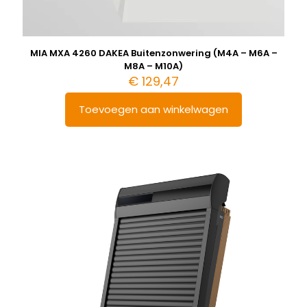
MIA MXA 4260 DAKEA Buitenzonwering (M4A – M6A –
M8A – M10A)
€
129,47
Toevoegen aan winkelwagen