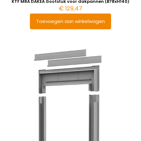
KTF M8A DAKEA Gootstuk voor dakpannen (B78xH140)
€
129,47
Toevoegen aan winkelwagen