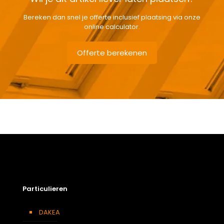
Bereken dan snel je offerte inclusief plaatsing via onze
online calculator.
Offerte berekenen
Gewicht
47,2 kg
Afmetingen doos
146 × 80 × 15 cm
Afmeting dakraam
78 x 140 cm – M8A
Beglazing
Driedubbele beglazing
Dakraam afwerking
Wit gelakt houten dakraam
Particulieren
Openingswijze
Centraal gescharnierd
Berging
,
Dressing
,
Eetkamer
,
DAKEA
Soort kamer
Zolder
,
Slaapkamer
,
Garage
,