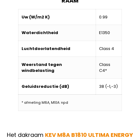
RAAM
Uw (W/m2 K)
0.99
Waterdichtheid
E1350
Luchtdoorlatendheid
Class 4
Weerstand tegen
Class
windbelasting
C4*
Geluidsreductie (dB)
38 (-1,-3)
* afmeting M8A, M10A: npd
Het dakraam
KEV M8A B1810 ULTIMA ENERGY