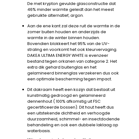
De met krypton gevulde glasconstructie dat
46% minder warmte geleidt dan het meest
gebruikte alternatief, argon.
Aan de ene kant zal deze ruit de warmte in de
zomer buiten houden en anderzijds de
warmte in de winter binnen houden.
Bovendien blokkeert het 95% van de UV-
straling en voorkomt het ook kleurvervaging.
DAKEA ULTIMA ENERGY WHITE is evenzeer
bestand tegen orkanen van categorie 2. Het
extra dik gehard buitenglas en het
gelamineerd binnenglas verzekeren dus ook
een optimale bescherming tegen impact.
Dit dakraam heeft een kozijn dat bestaat uit
kunstmatig gedroogd en gelamineerd
dennenhout ( 100% afkomstig uit FSC
gecertificeerde bossen). Dit hout heeft dus
een uitstekende dichtheid en verhoogde
duurzaamheid, schimmel- en insectdodende
behandeling en ook een dubbele laklaag op
waterbasis.