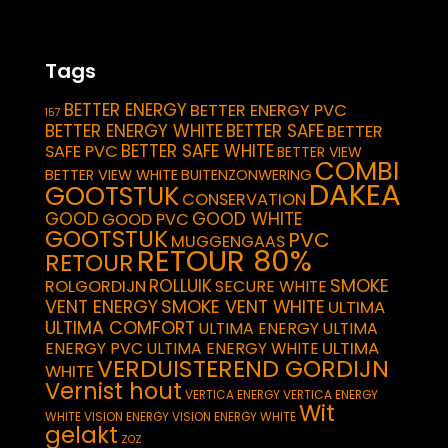
Tags
BETTER ENERGY
BETTER ENERGY PVC
157
BETTER ENERGY WHITE
BETTER SAFE
BETTER
BETTER SAFE WHITE
SAFE PVC
BETTER VIEW
COMBI
BETTER VIEW WHITE
BUITENZONWERING
DAKEA
GOOTSTUK
CONSERVATION
GOOD
GOOD WHITE
GOOD PVC
GOOTSTUK
PVC
MUGGENGAAS
RETOUR 80%
RETOUR
SMOKE
ROLLUIK
ROLGORDIJN
SECURE WHITE
VENT ENERGY
SMOKE VENT WHITE
ULTIMA
ULTIMA COMFORT
ULTIMA ENERGY
ULTIMA
ULTIMA
ENERGY PVC
ULTIMA ENERGY WHITE
VERDUISTEREND GORDIJN
WHITE
Vernist hout
VERTICA ENERGY
VERTICA ENERGY
Wit
WHITE
VISION ENERGY
VISION ENERGY WHITE
gelakt
ZOZ