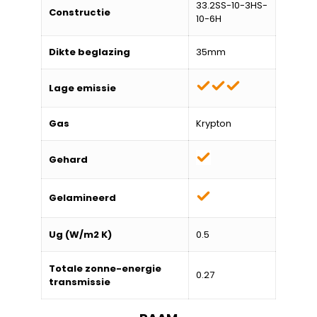
33.2SS-10-3HS-
Constructie
10-6H
Dikte beglazing
35mm
Lage emissie
Gas
Krypton
Gehard
Gelamineerd
Ug (W/m2 K)
0.5
Totale zonne-energie
0.27
transmissie