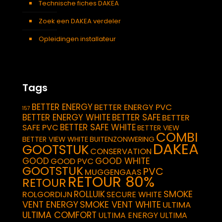
Technische fiches DAKEA
Zoek een DAKEA verdeler
Opleidingen installateur
Tags
BETTER ENERGY
BETTER ENERGY PVC
157
BETTER ENERGY WHITE
BETTER SAFE
BETTER
BETTER SAFE WHITE
SAFE PVC
BETTER VIEW
COMBI
BETTER VIEW WHITE
BUITENZONWERING
DAKEA
GOOTSTUK
CONSERVATION
GOOD
GOOD WHITE
GOOD PVC
GOOTSTUK
PVC
MUGGENGAAS
RETOUR 80%
RETOUR
SMOKE
ROLLUIK
ROLGORDIJN
SECURE WHITE
VENT ENERGY
SMOKE VENT WHITE
ULTIMA
ULTIMA COMFORT
ULTIMA ENERGY
ULTIMA