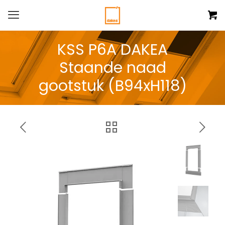
KSS P6A DAKEA
Staande naad
gootstuk (B94xH118)