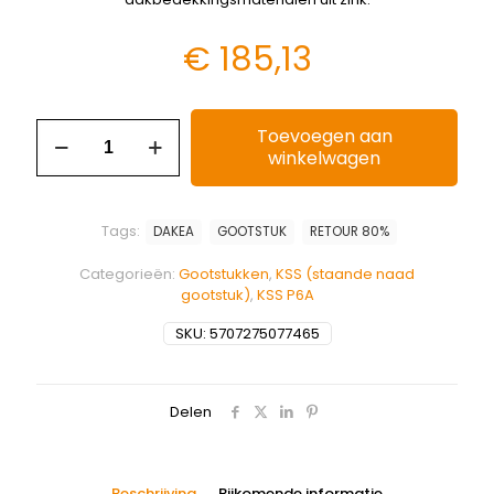
€
185,13
Toevoegen aan
winkelwagen
Tags:
DAKEA
GOOTSTUK
RETOUR 80%
Categorieën:
Gootstukken
,
KSS (staande naad
gootstuk)
,
KSS P6A
SKU:
5707275077465
Delen
Beschrijving
Bijkomende informatie