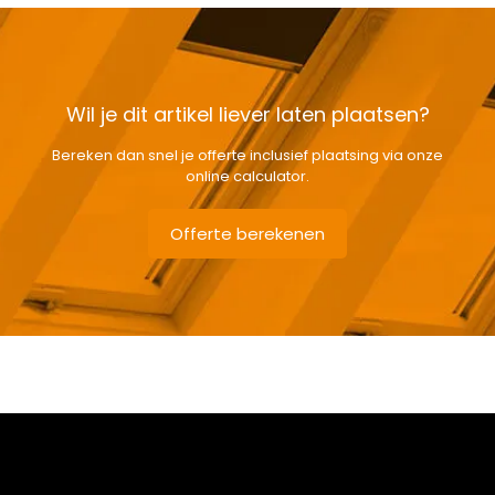
Wil je dit artikel liever laten plaatsen?
Bereken dan snel je offerte inclusief plaatsing via onze
online calculator.
Offerte berekenen
Gewicht
10 kg
Afmetingen doos
174 × 50 × 12 cm
Afmeting dakraam
94 x 118 cm – P6A
Soort dakbedekking
Staande naad