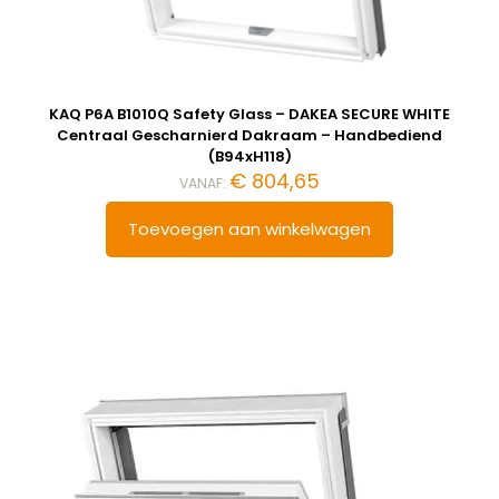
KAQ P6A B1010Q Safety Glass – DAKEA SECURE WHITE
Centraal Gescharnierd Dakraam – Handbediend
(B94xH118)
€
804,65
VANAF:
Toevoegen aan winkelwagen