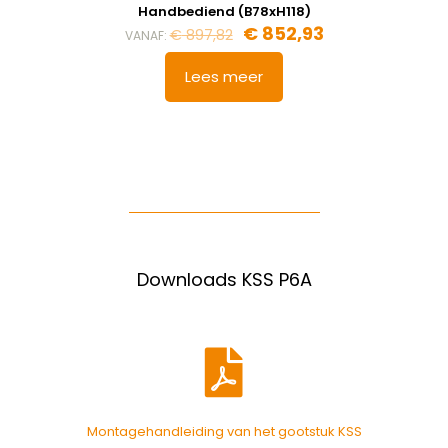
Handbediend (B78xH118)
€
852,93
€
897,82
VANAF:
Lees meer
Downloads KSS P6A
Montagehandleiding van het gootstuk KSS