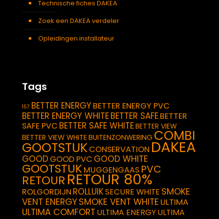
Technische fiches DAKEA
Zoek een DAKEA verdeler
Opleidingen installateur
Tags
BETTER ENERGY
BETTER ENERGY PVC
157
BETTER ENERGY WHITE
BETTER SAFE
BETTER
BETTER SAFE WHITE
SAFE PVC
BETTER VIEW
COMBI
BETTER VIEW WHITE
BUITENZONWERING
DAKEA
GOOTSTUK
CONSERVATION
GOOD
GOOD WHITE
GOOD PVC
GOOTSTUK
PVC
MUGGENGAAS
RETOUR 80%
RETOUR
SMOKE
ROLLUIK
ROLGORDIJN
SECURE WHITE
VENT ENERGY
SMOKE VENT WHITE
ULTIMA
ULTIMA COMFORT
ULTIMA ENERGY
ULTIMA