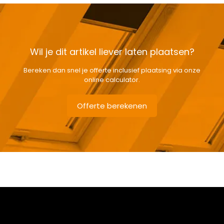
Wil je dit artikel liever laten plaatsen?
Bereken dan snel je offerte inclusief plaatsing via onze
online calculator.
Offerte berekenen
Gewicht
10,1 kg
Afmetingen doos
174 × 50 × 12 cm
Afmeting dakraam
94 x 140 cm – P8A
Soort dakbedekking
Staande naad