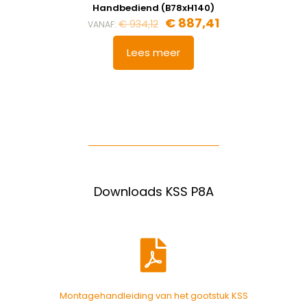
Handbediend (B78xH140)
€
887,41
€
934,12
VANAF:
Lees meer
Downloads KSS P8A
Montagehandleiding van het gootstuk KSS