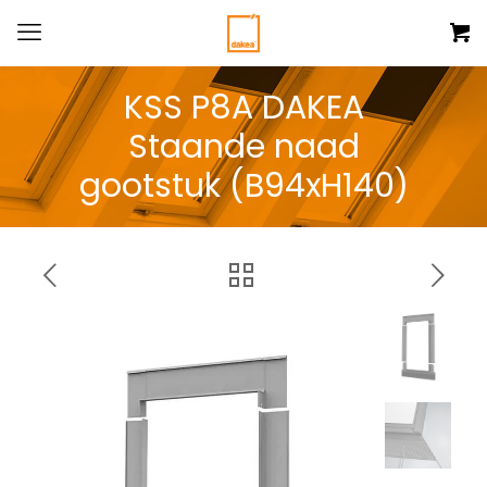
KSS P8A DAKEA
Staande naad
gootstuk (B94xH140)