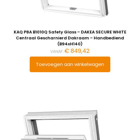
KAQ P8A B1010Q Safety Glass – DAKEA SECURE WHITE
Centraal Gescharnierd Dakraam – Handbediend
(B94xH140)
€
849,42
VANAF:
Toevoegen aan winkelwagen