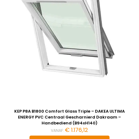
KEP P8A B1800 Comfort Glass Triple – DAKEA ULTIMA
ENERGY PVC Centraal Gescharnierd Dakraam –
Handbediend (B94xH140)
€
1.176,12
VANAF: