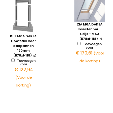
ZIA M6A DAKEA
Insectenhor -
Grijs - M4A
KUF M6A DAKEA
(B78xH118)
Gootstuk voor
Toevoegen
dakpannen
voor
120mm
€
170,61
(Voor
(B78xH118)
Toevoegen
de korting)
voor
€
122,94
(Voor de
korting)