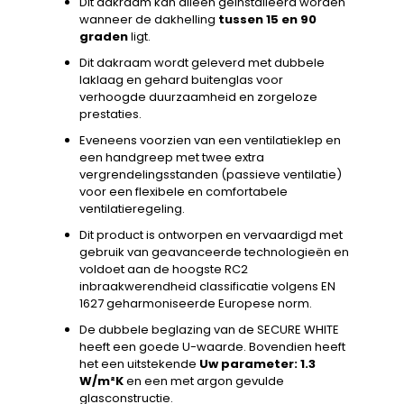
Dit dakraam kan alleen geïnstalleerd worden
wanneer de dakhelling
tussen 15 en 90
graden
ligt.
Dit dakraam wordt geleverd met dubbele
laklaag en gehard buitenglas voor
verhoogde duurzaamheid en zorgeloze
prestaties.
Eveneens voorzien van een ventilatieklep en
een handgreep met twee extra
vergrendelingsstanden (passieve ventilatie)
voor een flexibele en comfortabele
ventilatieregeling.
Dit product is ontworpen en vervaardigd met
gebruik van geavanceerde technologieën en
voldoet aan de hoogste RC2
inbraakwerendheid classificatie volgens EN
1627 geharmoniseerde Europese norm.
De dubbele beglazing van de SECURE WHITE
heeft een goede U-waarde. Bovendien heeft
het een uitstekende
Uw parameter: 1.3
W/m²K
en een met argon gevulde
glasconstructie.