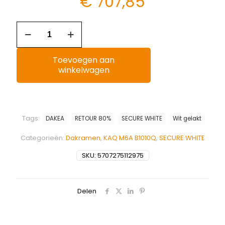
€
707,85
Toevoegen aan
winkelwagen
Tags:
DAKEA
RETOUR 80%
SECURE WHITE
Wit gelakt
Categorieën:
Dakramen
,
KAQ M6A B1010Q
,
SECURE WHITE
SKU:
5707275112975
Delen