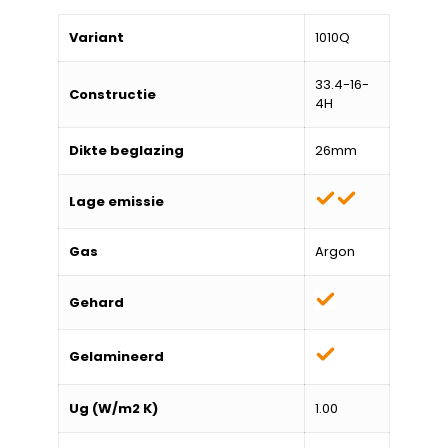
Variant
1010Q
33.4-16-
Constructie
4H
Dikte beglazing
26mm
Lage emissie
Gas
Argon
Gehard
Gelamineerd
Ug (W/m2 K)
1.00