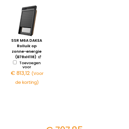
SSR M6A DAKEA
Rolluik op
zonne-energie
(B78xH118)
Toevoegen
voor
€
813,12
(Voor
de korting)