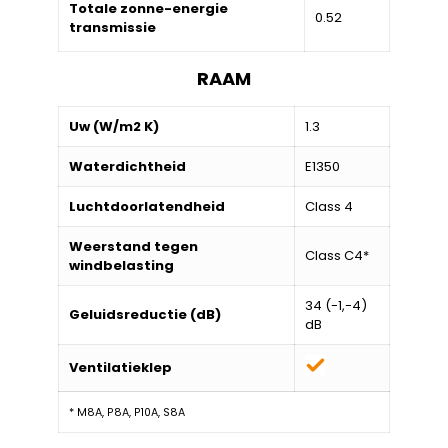
Totale zonne-energie
0.52
transmissie
RAAM
Uw (W/m2 K)
1.3
Waterdichtheid
E1350
Luchtdoorlatendheid
Class 4
Weerstand tegen
Class C4*
windbelasting
34 (-1,-4)
Geluidsreductie (dB)
dB
Ventilatieklep
* M8A, P8A, P10A, S8A