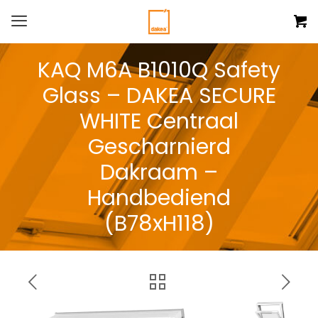
KAQ M6A B1010Q Safety
Glass – DAKEA SECURE
WHITE Centraal
Gescharnierd
Dakraam –
Handbediend
(B78xH118)