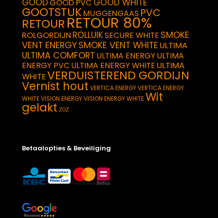
GOOD
GOOD WHITE
GOOD PVC
GOOTSTUK
PVC
MUGGENGAAS
RETOUR 80%
RETOUR
SMOKE
ROLLUIK
ROLGORDIJN
SECURE WHITE
VENT ENERGY
SMOKE VENT WHITE
ULTIMA
ULTIMA COMFORT
ULTIMA ENERGY
ULTIMA
ULTIMA
ENERGY PVC
ULTIMA ENERGY WHITE
VERDUISTEREND GORDIJN
WHITE
Vernist hout
VERTICA ENERGY
VERTICA ENERGY
Wit
WHITE
VISION ENERGY
VISION ENERGY WHITE
gelakt
ZOZ
Betaalopties & Beveiliging