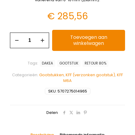
€
285,56
Toevoegen aan
winkelwagen
Tags:
DAKEA
GOOTSTUK
RETOUR 80%
Categorieën:
Gootstukken
,
KFF (verzonken gootstuk)
,
KFF
M6A
SKU:
5707275014965
Delen
Beschrijving
Bijkomende informatie