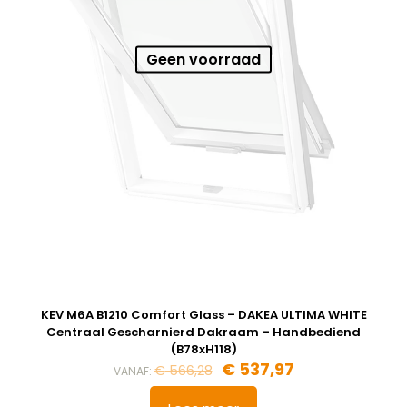
Geen voorraad
KEV M6A B1210 Comfort Glass – DAKEA ULTIMA WHITE
Centraal Gescharnierd Dakraam – Handbediend
(B78xH118)
€
537,97
€
566,28
VANAF: