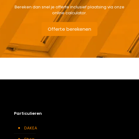
Bereken dan snel je offerte inclusief plaatsing via onze
online calculator.
Offerte berekenen
Gewicht
5,1 kg
Afmetingen doos
132 × 38 × 12 cm
Afmeting dakraam
78 x 118 cm M6A
Soort dakbedekking
Leien
Particulieren
DAKEA