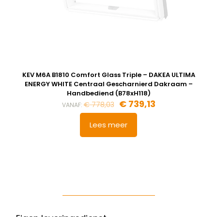
KEV M6A B1810 Comfort Glass Triple – DAKEA ULTIMA
ENERGY WHITE Centraal Gescharnierd Dakraam –
Handbediend (B78xH118)
€
739,13
€
778,03
VANAF:
Lees meer