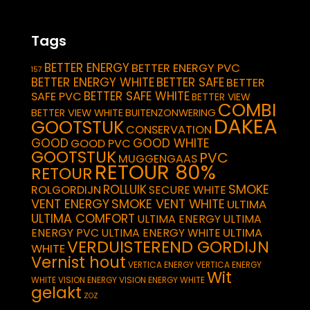
Tags
BETTER ENERGY
BETTER ENERGY PVC
157
BETTER ENERGY WHITE
BETTER SAFE
BETTER
BETTER SAFE WHITE
SAFE PVC
BETTER VIEW
COMBI
BETTER VIEW WHITE
BUITENZONWERING
DAKEA
GOOTSTUK
CONSERVATION
GOOD
GOOD WHITE
GOOD PVC
GOOTSTUK
PVC
MUGGENGAAS
RETOUR 80%
RETOUR
SMOKE
ROLLUIK
ROLGORDIJN
SECURE WHITE
VENT ENERGY
SMOKE VENT WHITE
ULTIMA
ULTIMA COMFORT
ULTIMA ENERGY
ULTIMA
ULTIMA
ENERGY PVC
ULTIMA ENERGY WHITE
VERDUISTEREND GORDIJN
WHITE
Vernist hout
VERTICA ENERGY
VERTICA ENERGY
Wit
WHITE
VISION ENERGY
VISION ENERGY WHITE
gelakt
ZOZ