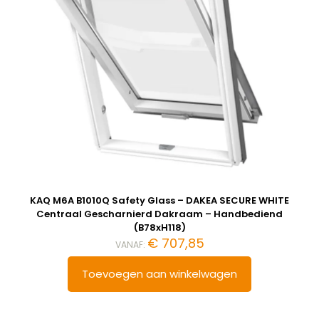
KAQ M6A B1010Q Safety Glass – DAKEA SECURE WHITE
Centraal Gescharnierd Dakraam – Handbediend
(B78xH118)
€
707,85
VANAF:
Toevoegen aan winkelwagen