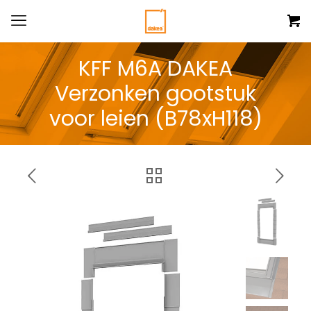
KFF M6A DAKEA
Verzonken gootstuk
voor leien (B78xH118)