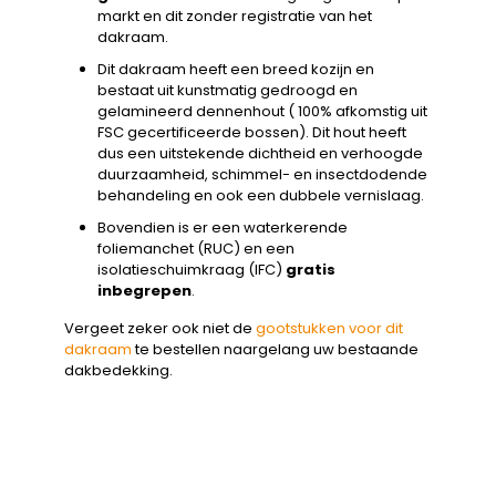
markt en dit zonder registratie van het
dakraam.
Dit dakraam heeft een breed kozijn en
bestaat uit kunstmatig gedroogd en
gelamineerd dennenhout ( 100% afkomstig uit
FSC gecertificeerde bossen). Dit hout heeft
dus een uitstekende dichtheid en verhoogde
duurzaamheid, schimmel- en insectdodende
behandeling en ook een dubbele vernislaag.
Bovendien is er een waterkerende
foliemanchet (RUC) en een
isolatieschuimkraag (IFC)
gratis
inbegrepen
.
Vergeet zeker ook niet de
gootstukken voor dit
dakraam
te bestellen naargelang uw bestaande
dakbedekking.