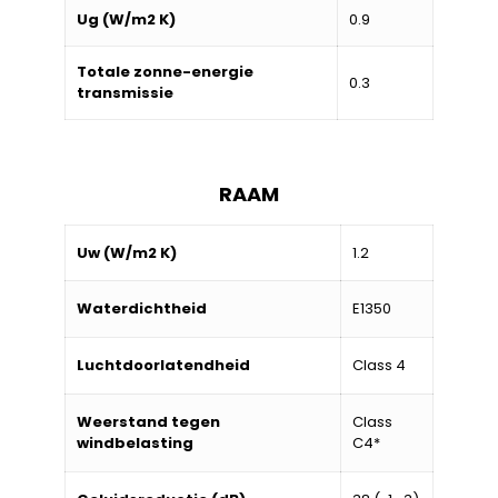
Ug (W/m2 K)
0.9
Totale zonne-energie
0.3
transmissie
RAAM
Uw (W/m2 K)
1.2
Waterdichtheid
E1350
Luchtdoorlatendheid
Class 4
Weerstand tegen
Class
windbelasting
C4*