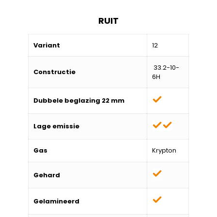
RUIT
Variant
12
33.2-10-
Constructie
6H
Dubbele beglazing 22 mm
Lage emissie
Gas
Krypton
Gehard
Gelamineerd