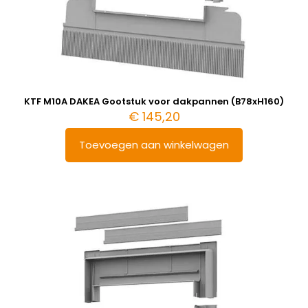
KTF M10A DAKEA Gootstuk voor dakpannen (B78xH160)
€
145,20
Toevoegen aan winkelwagen