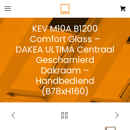
KEV M10A B1200
Comfort Glass –
DAKEA ULTIMA Centraal
Gescharnierd
Dakraam –
Handbediend
(B78xH160)