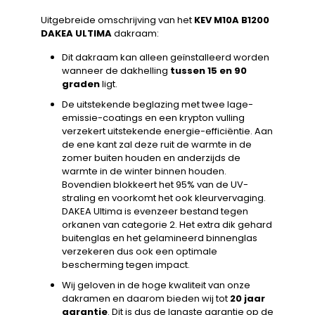
Uitgebreide omschrijving van het
KEV M10A B1200
DAKEA ULTIMA
dakraam:
Dit dakraam kan alleen geïnstalleerd worden
wanneer de dakhelling
tussen 15 en 90
graden
ligt.
De uitstekende beglazing met twee lage-
emissie-coatings en een krypton vulling
verzekert uitstekende energie-efficiëntie. Aan
de ene kant zal deze ruit de warmte in de
zomer buiten houden en anderzijds de
warmte in de winter binnen houden.
Bovendien blokkeert het 95% van de UV-
straling en voorkomt het ook kleurvervaging.
DAKEA Ultima is evenzeer bestand tegen
orkanen van categorie 2. Het extra dik gehard
buitenglas en het gelamineerd binnenglas
verzekeren dus ook een optimale
bescherming tegen impact.
Wij geloven in de hoge kwaliteit van onze
dakramen en daarom bieden wij tot
20 jaar
garantie
. Dit is dus de langste garantie op de