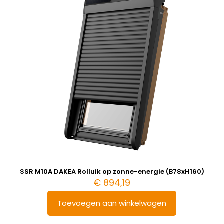
SSR M10A DAKEA Rolluik op zonne-energie (B78xH160)
€
894,19
Toevoegen aan winkelwagen