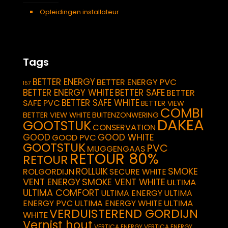
Opleidingen installateur
Tags
BETTER ENERGY
BETTER ENERGY PVC
157
BETTER ENERGY WHITE
BETTER SAFE
BETTER
BETTER SAFE WHITE
SAFE PVC
BETTER VIEW
COMBI
BETTER VIEW WHITE
BUITENZONWERING
DAKEA
GOOTSTUK
CONSERVATION
GOOD
GOOD WHITE
GOOD PVC
GOOTSTUK
PVC
MUGGENGAAS
RETOUR 80%
RETOUR
SMOKE
ROLLUIK
ROLGORDIJN
SECURE WHITE
VENT ENERGY
SMOKE VENT WHITE
ULTIMA
ULTIMA COMFORT
ULTIMA ENERGY
ULTIMA
ULTIMA
ENERGY PVC
ULTIMA ENERGY WHITE
VERDUISTEREND GORDIJN
WHITE
Vernist hout
VERTICA ENERGY
VERTICA ENERGY