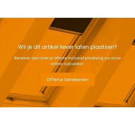
Wil je dit artikel liever laten plaatsen?
Bereken dan snel je offerte inclusief plaatsing via onze
online calculator.
Offerte berekenen
Gewicht
50,5 kg
Afmetingen doos
166 × 80 × 15 cm
Afmeting dakraam
78 x 160 cm – M10A