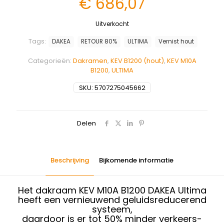
€
686,07
Uitverkocht
Tags:
DAKEA
RETOUR 80%
ULTIMA
Vernist hout
Categorieën:
Dakramen
,
KEV B1200 (hout)
,
KEV M10A
B1200
,
ULTIMA
SKU:
5707275045662
Delen
Beschrijving
Bijkomende informatie
Het dakraam KEV M10A B1200 DAKEA Ultima
heeft een vernieuwend geluidsreducerend
systeem,
daardoor is er tot 50% minder verkeers-