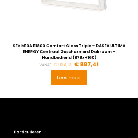
KEV M10A B1800 Comfort Glass Triple – DAKEA ULTIMA
ENERGY Centraal Gescharnierd Dakraam –
Handbediend (B78xH160)
€
887,41
€
934,12
VANAF:
Lees meer
Particulieren