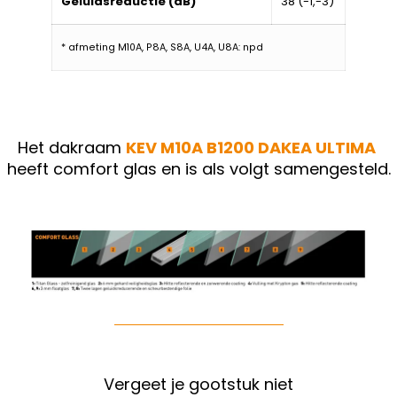
Geluidsreductie (dB)
38 (-1,-3)
* afmeting M10A, P8A, S8A, U4A, U8A: npd
Het dakraam
KEV M10A B1200
DAKEA ULTIMA
heeft comfort glas en is als volgt samengesteld.
Vergeet je gootstuk niet