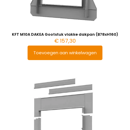
KFT M10A DAKEA Gootstuk vlakke dakpan (B78xH160)
€
157,30
Toevoegen aan winkelwagen