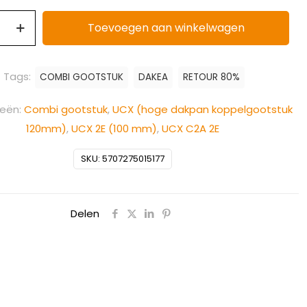
Toevoegen aan winkelwagen
Tags:
COMBI GOOTSTUK
DAKEA
RETOUR 80%
ieën:
Combi gootstuk
,
UCX (hoge dakpan koppelgootstuk
120mm)
,
UCX 2E (100 mm)
,
UCX C2A 2E
SKU:
5707275015177
Delen