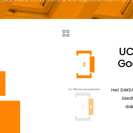
UC
Go
Het DAKE
bied
dak