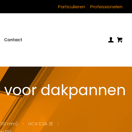
Particulieren
Professionelen
Contact
k voor dakpannen
)
(100 mm)
UCX C2A 2E
xH78)