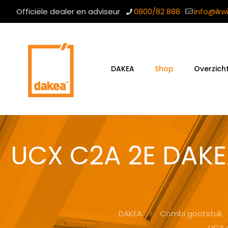
Officiële dealer en adviseur
0800/82 888
info@ikw
DAKEA
Shop
Overzich
UCX C2A 2E DAKE
DAKEA
Combi gootstuk
UCX 