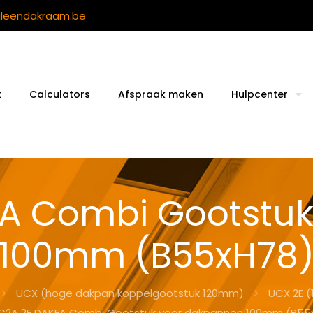
ileendakraam.be
t
Calculators
Afspraak maken
Hulpcenter
A Combi Gootstu
100mm (B55xH78
UCX (hoge dakpan koppelgootstuk 120mm)
UCX 2E 
C2A 2E DAKEA Combi Gootstuk voor dakpannen 100mm (B55