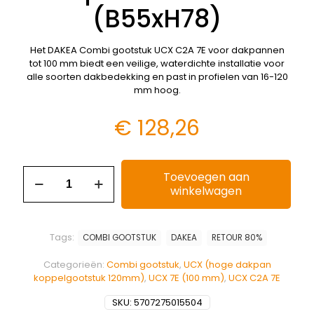
(B55xH78)
Het DAKEA Combi gootstuk UCX C2A 7E voor dakpannen
tot 100 mm biedt een veilige, waterdichte installatie voor
alle soorten dakbedekking en past in profielen van 16-120
mm hoog.
€
128,26
Toevoegen aan
winkelwagen
Tags:
COMBI GOOTSTUK
DAKEA
RETOUR 80%
Categorieën:
Combi gootstuk
,
UCX (hoge dakpan
koppelgootstuk 120mm)
,
UCX 7E (100 mm)
,
UCX C2A 7E
SKU:
5707275015504