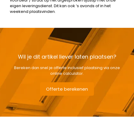
voordeur / straat op het afgesproken tijdstip met onze
eigen leveringsdienst. Dit kan ook ‘s avonds of in het
weekend plaatsvinden.
Wil je dit artikel liever laten plaatsen?
Bereken dan snel je offerte inclusief plaatsing via onze
online calculator.
Offerte berekenen
Gewicht
4,4 kg
Afmetingen doos
115 × 50 × 12 cm