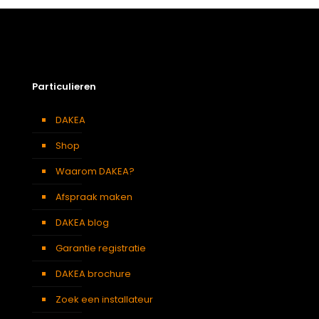
Afmeting dakraam
55 x 78 cm – C2A
Soort dakbedekking
Dakpannen
Particulieren
DAKEA
Shop
Waarom DAKEA?
Afspraak maken
DAKEA blog
Garantie registratie
DAKEA brochure
Zoek een installateur