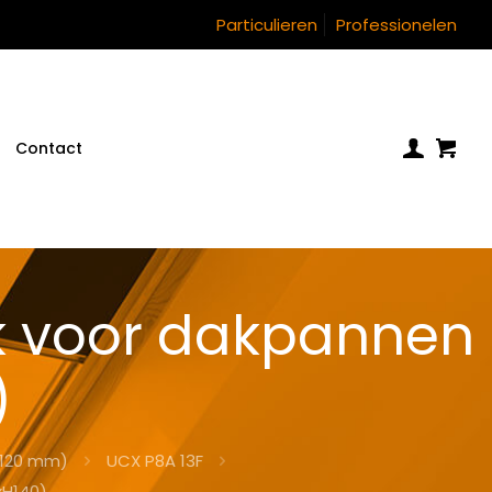
Particulieren
Professionelen
Contact
k voor dakpannen
)
(120 mm)
UCX P8A 13F
xH140)