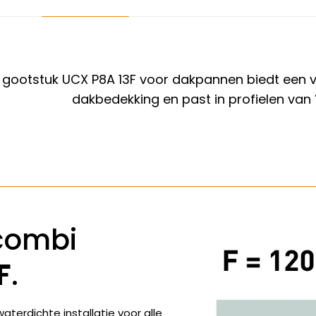
ootstuk UCX P8A 13F voor dakpannen biedt een veil
dakbedekking en past in profielen van
combi
F
.
terdichte installatie voor alle