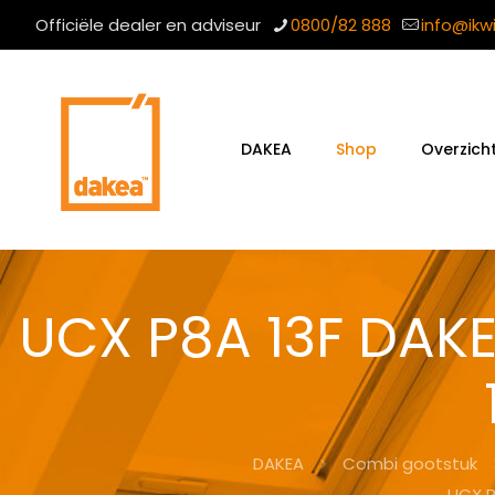
Officiële dealer en adviseur
0800/82 888
info@ikw
DAKEA
Shop
Overzich
UCX P8A 13F DAK
DAKEA
Combi gootstuk
UCX P