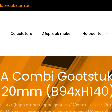
ileendakraam.be
t
Calculators
Afspraak maken
Hulpcenter
EA Combi Gootstu
120mm (B94xH140
UCX (hoge dakpan koppelgootstuk 120mm)
UCX 13F 
8A 13F DAKEA Combi Gootstuk voor dakpannen 120mm (B94