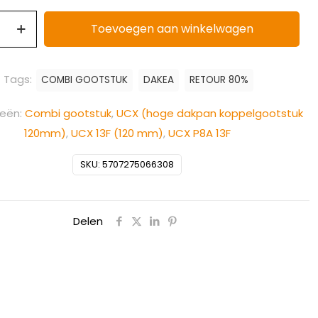
Toevoegen aan winkelwagen
Tags:
COMBI GOOTSTUK
DAKEA
RETOUR 80%
ieën:
Combi gootstuk
,
UCX (hoge dakpan koppelgootstuk
120mm)
,
UCX 13F (120 mm)
,
UCX P8A 13F
SKU:
5707275066308
Delen