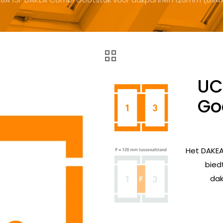
UC
Go
Het DAKEA
bied
dak