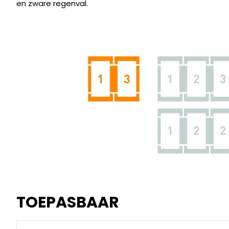
en zware regenval.
TOEPASBAAR