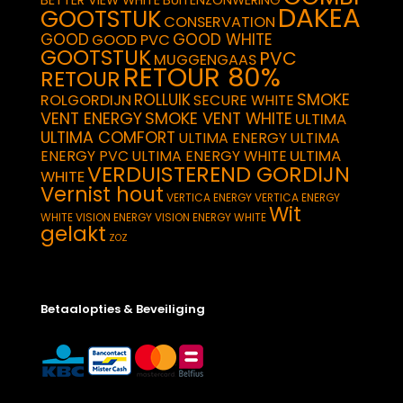
DAKEA
GOOTSTUK
CONSERVATION
GOOD
GOOD WHITE
GOOD PVC
GOOTSTUK
PVC
MUGGENGAAS
RETOUR 80%
RETOUR
SMOKE
ROLLUIK
ROLGORDIJN
SECURE WHITE
VENT ENERGY
SMOKE VENT WHITE
ULTIMA
ULTIMA COMFORT
ULTIMA ENERGY
ULTIMA
ULTIMA
ENERGY PVC
ULTIMA ENERGY WHITE
VERDUISTEREND GORDIJN
WHITE
Vernist hout
VERTICA ENERGY
VERTICA ENERGY
Wit
WHITE
VISION ENERGY
VISION ENERGY WHITE
gelakt
ZOZ
Betaalopties & Beveiliging