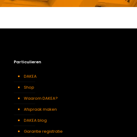
Gewicht
17,15 kg
Afmetingen doos
174 × 50 × 24 cm
Afmeting dakraam
114 x 118 cm – S6A
Soort dakbedekking
Dakpannen
Particulieren
DAKEA
Shop
Waarom DAKEA?
Afspraak maken
DAKEA blog
Garantie registratie