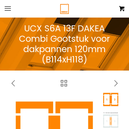
UCX S6A 13F DAKEA
Combi Gootstuk voor
dakpannen 120mm
(B114xH118)