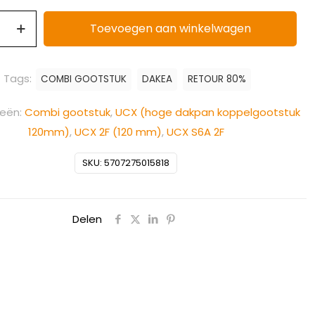
Toevoegen aan winkelwagen
Tags:
COMBI GOOTSTUK
DAKEA
RETOUR 80%
ieën:
Combi gootstuk
,
UCX (hoge dakpan koppelgootstuk
120mm)
,
UCX 2F (120 mm)
,
UCX S6A 2F
SKU:
5707275015818
Delen