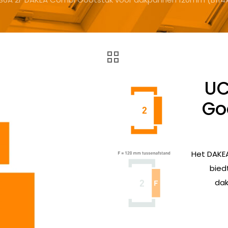
UC
Go
Het DAKE
bied
dak