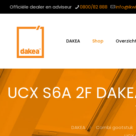
Officiële dealer en adviseur
0800/82 888
info@ikw
DAKEA
Shop
Overzich
UCX S6A 2F DAKE
DAKEA
Combi gootstuk
UCX 