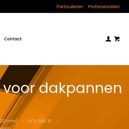
Particulieren
Professionelen
Contact
k voor dakpannen
)
(120 mm)
UCX S6A 2F
H118)