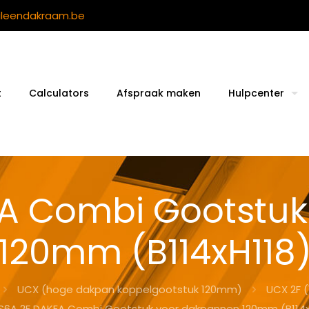
ileendakraam.be
t
Calculators
Afspraak maken
Hulpcenter
A Combi Gootstu
120mm (B114xH118
UCX (hoge dakpan koppelgootstuk 120mm)
UCX 2F 
S6A 2F DAKEA Combi Gootstuk voor dakpannen 120mm (B114x