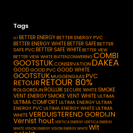
Tags
BETTER ENERGY
BETTER ENERGY PVC
157
BETTER ENERGY WHITE
BETTER SAFE
BETTER
BETTER SAFE WHITE
SAFE PVC
BETTER VIEW
COMBI
BETTER VIEW WHITE
BUITENZONWERING
DAKEA
GOOTSTUK
CONSERVATION
GOOD
GOOD WHITE
GOOD PVC
GOOTSTUK
PVC
MUGGENGAAS
RETOUR 80%
RETOUR
SMOKE
ROLLUIK
ROLGORDIJN
SECURE WHITE
VENT ENERGY
SMOKE VENT WHITE
ULTIMA
ULTIMA COMFORT
ULTIMA ENERGY
ULTIMA
ULTIMA
ENERGY PVC
ULTIMA ENERGY WHITE
VERDUISTEREND GORDIJN
WHITE
Vernist hout
VERTICA ENERGY
VERTICA ENERGY
Wit
WHITE
VISION ENERGY
VISION ENERGY WHITE