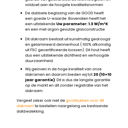
voldoet aan de hoogste kwaliteitsnormen
De dubbele beglazing van de GOOD heeft
een goede U-waarde. Bovendien heeft het
een uitstekende
Uw parameter: 1.3 W/m²K
en een met argon gevulde glasconstructie.
Dit dakraam bestaat uit kunstmatig gedroogd
en gelamineerd dennenhout ( 100% afkomstig
uit FSC gecertificeerde bossen). Dit hout heeft
dus een uitstekende dichtheid en verhoogde
duurzaamheid.
Wij geloven in de hoge kwaliteit van onze
dakramen en daarom bieden wij tot
20 (10+10
jaar garantie)
. Dit is dus de langste garantie
op de markt en dit zonder registratie van het
dakraam.
Vergeet zeker ook niet de
gootstukken voor dit
dakraam
te bestellen naargelang uw bestaande
dakbedekking.