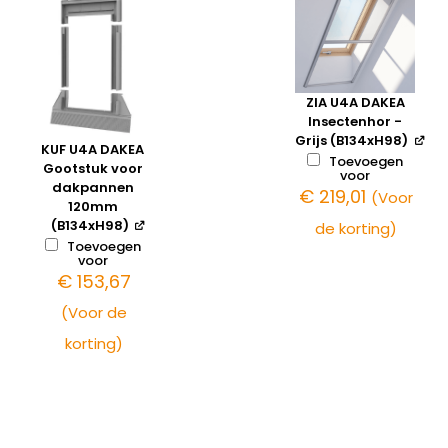
ZIA U4A DAKEA
Insectenhor -
Grijs (B134xH98)
KUF U4A DAKEA
Toevoegen
Gootstuk voor
voor
dakpannen
€
219,01
(Voor
120mm
(B134xH98)
de korting)
Toevoegen
voor
€
153,67
(Voor de
korting)