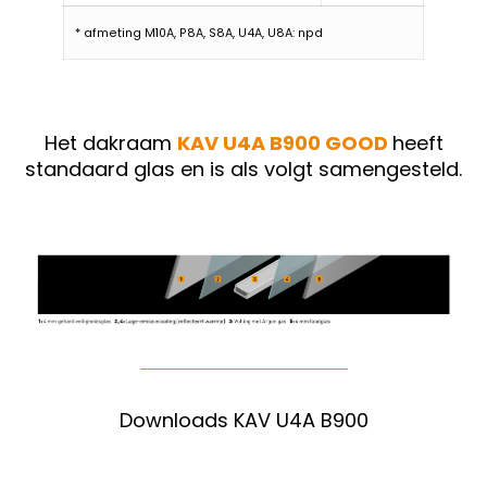
* afmeting M10A, P8A, S8A, U4A, U8A: npd
Het dakraam
KAV U4A B900 GOOD
heeft
standaard glas en is als volgt samengesteld.
Downloads KAV U4A B900