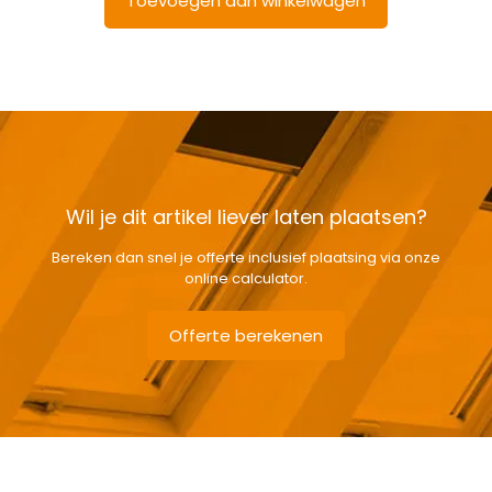
Toevoegen aan winkelwagen
Wil je dit artikel liever laten plaatsen?
Bereken dan snel je offerte inclusief plaatsing via onze
online calculator.
Offerte berekenen
Gewicht
41,7 kg