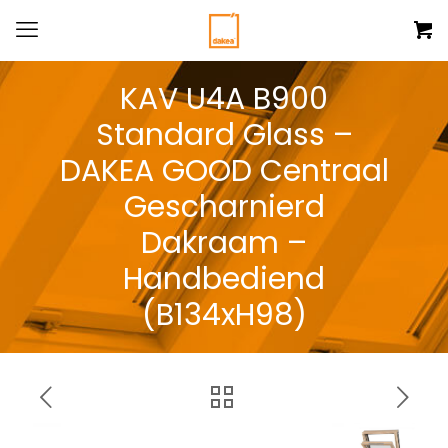
KAV U4A B900
Standard Glass –
DAKEA GOOD Centraal
Gescharnierd
Dakraam –
Handbediend
(B134xH98)