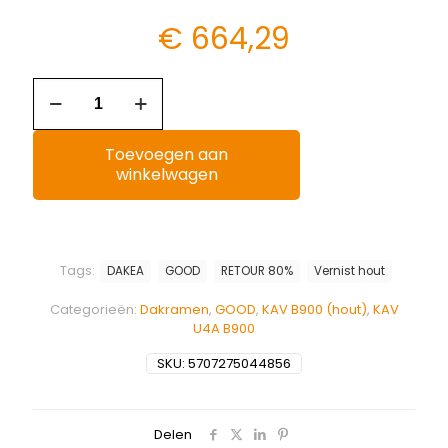
€
664,29
Toevoegen aan
winkelwagen
Tags:
DAKEA
GOOD
RETOUR 80%
Vernist hout
Categorieën:
Dakramen
,
GOOD
,
KAV B900 (hout)
,
KAV
U4A B900
SKU:
5707275044856
Delen