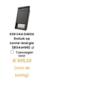
SSR U4A DAKEA
Rolluik op
zonne-energie
(B134xH98)
Toevoegen
voor
€
935,33
(Voor de
korting)