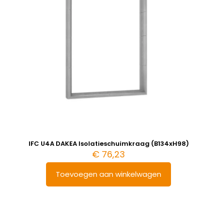
IFC U4A DAKEA Isolatieschuimkraag (B134xH98)
€
76,23
Toevoegen aan winkelwagen