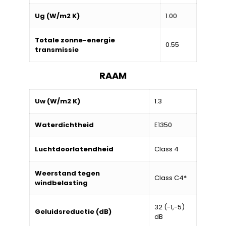
Ug (W/m2 K)
1.00
Totale zonne-energie
0.55
transmissie
RAAM
Uw (W/m2 K)
1.3
Waterdichtheid
E1350
Luchtdoorlatendheid
Class 4
Weerstand tegen
Class C4*
windbelasting
32 (-1,-5)
Geluidsreductie (dB)
dB