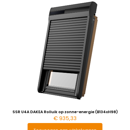
SSR U4A DAKEA Rolluik op zonne-energie (B134xH98)
€
935,33