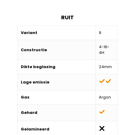
RUIT
Variant
9
4-16-
Constructie
4H
Dikte beglazing
24mm
Lage emissie
Gas
Argon
Gehard
Gelamineerd