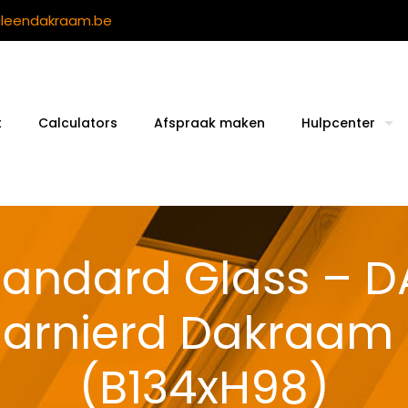
ileendakraam.be
t
Calculators
Afspraak maken
Hulpcenter
tandard Glass – D
harnierd Dakraam
(B134xH98)