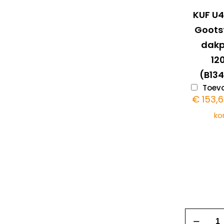
KUF U
Goots
dak
1
(B13
Toevo
€
153,
ko