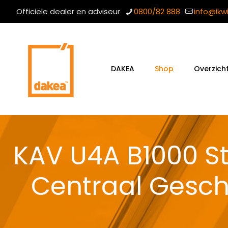
Officiële dealer en adviseur
0800/82 888
info@ikw
DAKEA
Shop
Overzich
KAV U4A B1000 S
Centraal Gesc