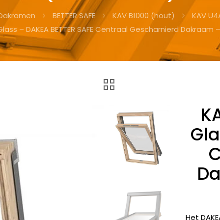
Dakramen
BETTER SAFE
KAV B1000 (hout)
KAV U4
Glass – DAKEA BETTER SAFE Centraal Gescharnierd Dakraam 
K
Gla
C
Da
Het DAKE