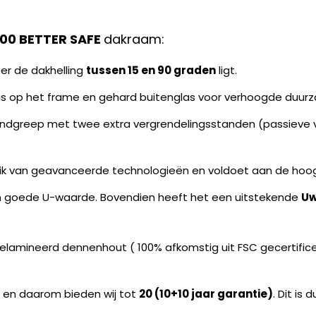
00 BETTER SAFE
dakraam:
er de dakhelling
tussen 15 en 90 graden
ligt.
s op het frame en gehard buitenglas voor verhoogde duurz
andgreep met twee extra vergrendelingsstanden (passieve ve
uik van geavanceerde technologieën en voldoet aan de hoo
en goede U-waarde. Bovendien heeft het een uitstekende
Uw
lamineerd dennenhout ( 100% afkomstig uit FSC gecertifice
n en daarom bieden wij tot
20 (10+10 jaar garantie)
. Dit is