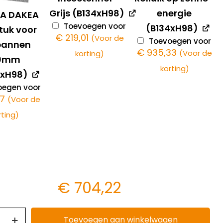
Grijs (B134xH98)
energie
4A DAKEA
Toevoegen voor
(B134xH98)
tuk voor
€
219,01
(Voor de
Toevoegen voor
pannen
€
935,33
(Voor de
korting)
20mm
korting)
4xH98)
egen voor
67
(Voor de
rting)
€
704,22
Toevoegen aan winkelwagen