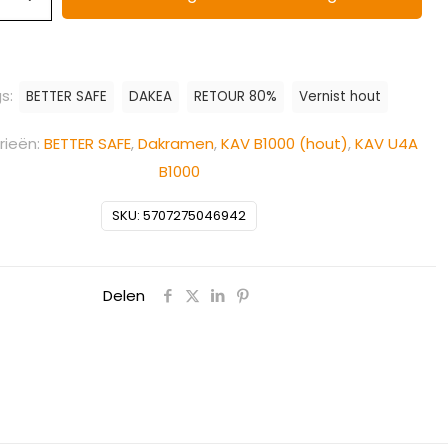
s:
BETTER SAFE
DAKEA
RETOUR 80%
Vernist hout
rieën:
BETTER SAFE
,
Dakramen
,
KAV B1000 (hout)
,
KAV U4A
B1000
SKU:
5707275046942
Delen