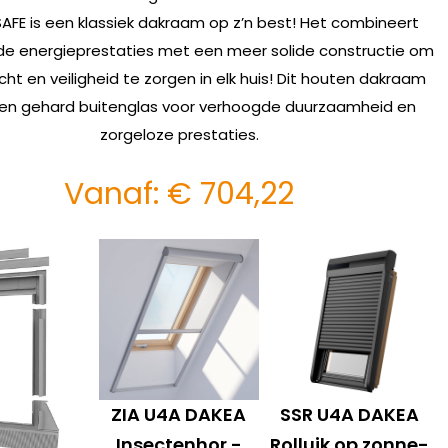
SAFE is een klassiek dakraam op z’n best! Het combineert
de energieprestaties met een meer solide constructie om
icht en veiligheid te zorgen in elk huis! Dit houten dakraam
en gehard buitenglas voor verhoogde duurzaamheid en
zorgeloze prestaties.
Vanaf:
€
704,22
ZIA U4A DAKEA
SSR U4A DAKEA
Insectenhor -
Rolluik op zonne-