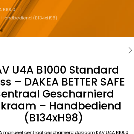
A B1000
– Handbediend (B134xH98)
AV U4A B1000 Standard
ss – DAKEA BETTER SAFE
entraal Gescharnierd
kraam – Handbediend
(B134xH98)
A manueel centraal gescharnierd dakraam KAV U4A B1000