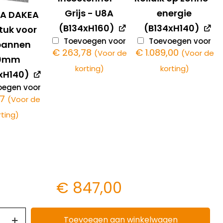
Grijs - U8A
energie
8A DAKEA
(B134xH160)
(B134xH140)
tuk voor
Toevoegen voor
Toevoegen voor
pannen
€
263,78
€
1.089,00
(Voor de
(Voor de
20mm
korting)
korting)
xH140)
egen voor
77
(Voor de
rting)
€
847,00
Toevoegen aan winkelwagen