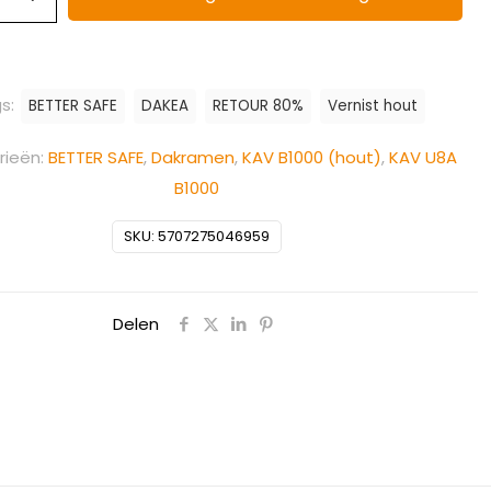
s:
BETTER SAFE
DAKEA
RETOUR 80%
Vernist hout
rieën:
BETTER SAFE
,
Dakramen
,
KAV B1000 (hout)
,
KAV U8A
B1000
SKU:
5707275046959
Delen