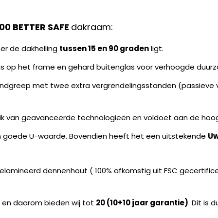
00 BETTER SAFE
dakraam:
er de dakhelling
tussen 15 en 90 graden
ligt.
s op het frame en gehard buitenglas voor verhoogde duurz
andgreep met twee extra vergrendelingsstanden (passieve ve
uik van geavanceerde technologieën en voldoet aan de hoo
en goede U-waarde. Bovendien heeft het een uitstekende
Uw
lamineerd dennenhout ( 100% afkomstig uit FSC gecertifice
n en daarom bieden wij tot
20 (10+10 jaar garantie)
. Dit is