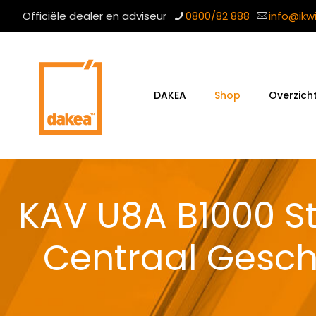
Officiële dealer en adviseur
0800/82 888
info@ikw
DAKEA
Shop
Overzich
KAV U8A B1000 S
Centraal Gesc