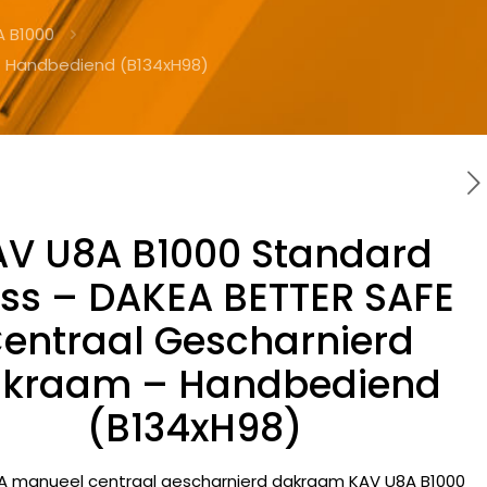
A B1000
– Handbediend (B134xH98)
AV U8A B1000 Standard
ss – DAKEA BETTER SAFE
entraal Gescharnierd
kraam – Handbediend
(B134xH98)
A manueel centraal gescharnierd dakraam KAV U8A B1000