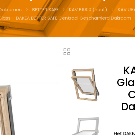
Dakramen
BETTER SAFE
KAV B1000 (hout)
KAV U8
Glass – DAKEA BETTER SAFE Centraal Gescharnierd Dakraam 
K
Gla
C
Da
Het DAKE