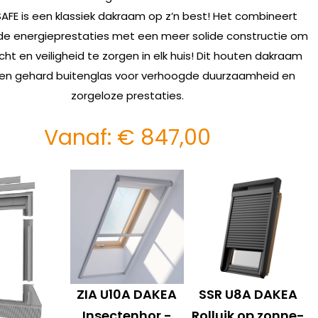
SAFE is een klassiek dakraam op z’n best! Het combineert
de energieprestaties met een meer solide constructie om
icht en veiligheid te zorgen in elk huis! Dit houten dakraam
en gehard buitenglas voor verhoogde duurzaamheid en
zorgeloze prestaties.
Vanaf:
€
847,00
ZIA U10A DAKEA
SSR U8A DAKEA
Insectenhor -
Rolluik op zonne-