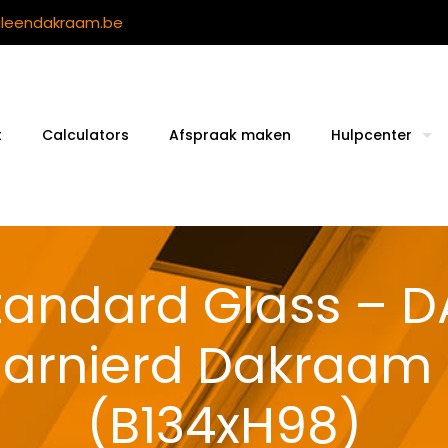
ileendakraam.be
t
Calculators
Afspraak maken
Hulpcenter
tandard Glass – D
harnierd Dakraam
(B134xH98)