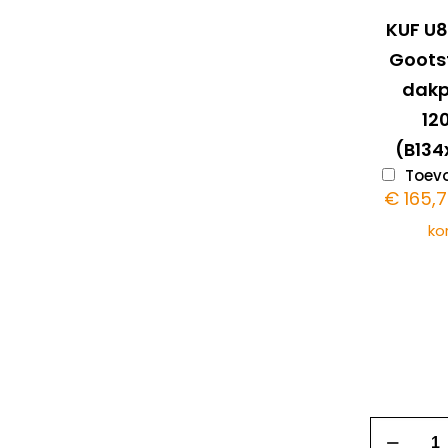
KUF U
Goots
dak
1
(B134
Toevo
€
165,
ko