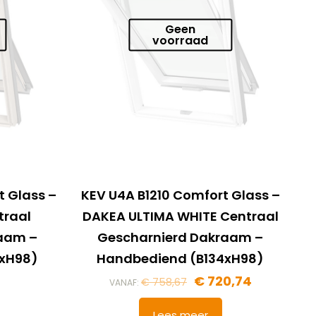
Geen
voorraad
t Glass –
KEV U4A B1210 Comfort Glass –
traal
DAKEA ULTIMA WHITE Centraal
raam –
Gescharnierd Dakraam –
4xH98)
Handbediend (B134xH98)
€
720,74
€
758,67
VANAF:
Lees meer