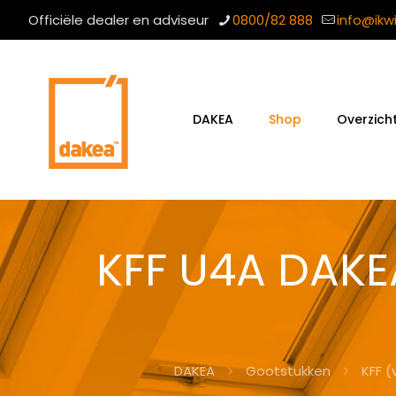
Officiële dealer en adviseur
0800/82 888
info@ikw
DAKEA
Shop
Overzich
KFF U4A DAKE
DAKEA
Gootstukken
KFF (