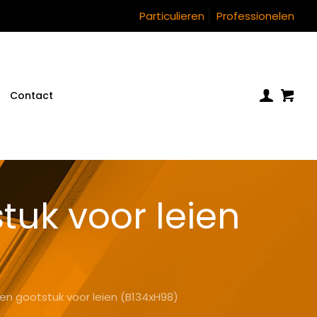
Particulieren
Professionelen
Contact
uk voor leien
en gootstuk voor leien (B134xH98)