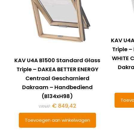
KAV U4A
Triple 
WHITE C
KAV U4A B1500 Standard Glass
Dakr
Triple – DAKEA BETTER ENERGY
Centraal Gescharnierd
Dakraam – Handbediend
(B134xH98)
Toevo
€
849,42
VANAF:
Toevoegen aan winkelwagen