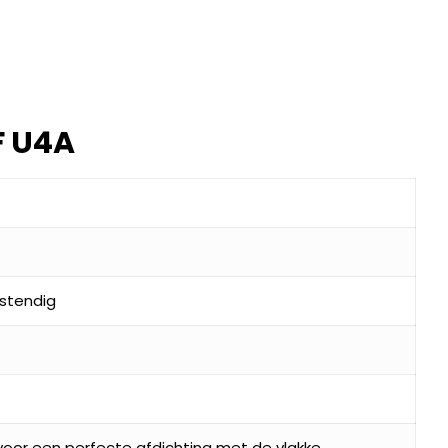
F U4A
stendig
oor een perfecte afdichting met de vlakke