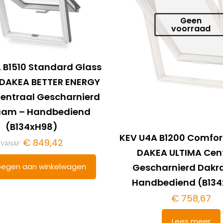
Geen
voorraad
 B1510 Standard Glass
– DAKEA BETTER ENERGY
entraal Gescharnierd
aam – Handbediend
(B134xH98)
KEV U4A B1200 Comfor
€
849,42
VANAF:
DAKEA ULTIMA Cen
egen aan winkelwagen
Gescharnierd Dak
Handbediend (B13
€
758,67
Lees meer