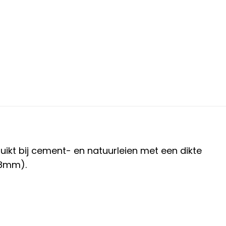
uikt
bij cement- en natuurleien
met een dikte
x8mm).