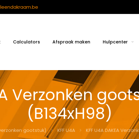
ileendakraam.be
t
Calculators
Afspraak maken
Hulpcenter
A Verzonken gootst
(B134xH98)
verzonken gootstuk)
KFF U4A
KFF U4A DAKEA Verzonk