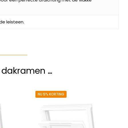
nde leisteen.
e dakramen …
NU 5% KORTING