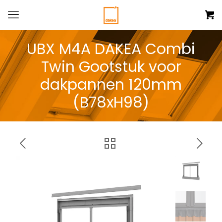
UBX M4A DAKEA Combi
Twin Gootstuk voor
dakpannen 120mm
(B78xH98)