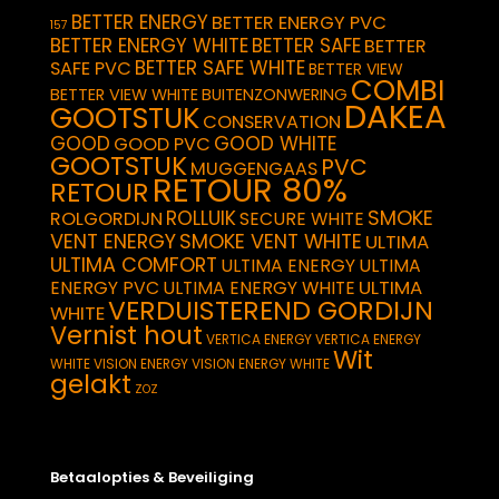
BETTER ENERGY
BETTER ENERGY PVC
157
BETTER ENERGY WHITE
BETTER SAFE
BETTER
BETTER SAFE WHITE
SAFE PVC
BETTER VIEW
COMBI
BETTER VIEW WHITE
BUITENZONWERING
DAKEA
GOOTSTUK
CONSERVATION
GOOD
GOOD WHITE
GOOD PVC
GOOTSTUK
PVC
MUGGENGAAS
RETOUR 80%
RETOUR
SMOKE
ROLLUIK
ROLGORDIJN
SECURE WHITE
VENT ENERGY
SMOKE VENT WHITE
ULTIMA
ULTIMA COMFORT
ULTIMA ENERGY
ULTIMA
ULTIMA
ENERGY PVC
ULTIMA ENERGY WHITE
VERDUISTEREND GORDIJN
WHITE
Vernist hout
VERTICA ENERGY
VERTICA ENERGY
Wit
WHITE
VISION ENERGY
VISION ENERGY WHITE
gelakt
ZOZ
Betaalopties & Beveiliging