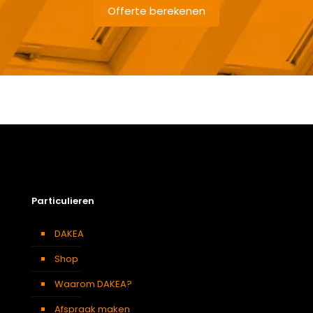
Offerte berekenen
Gewicht
7,2 kg
Afmetingen doos
251 × 50 × 13 cm
Afmeting dakraam
78 x 98 cm – M4A
Soort dakbedekking
Dakpannen
Particulieren
DAKEA
Shop
Waarom DAKEA?
Afspraak maken