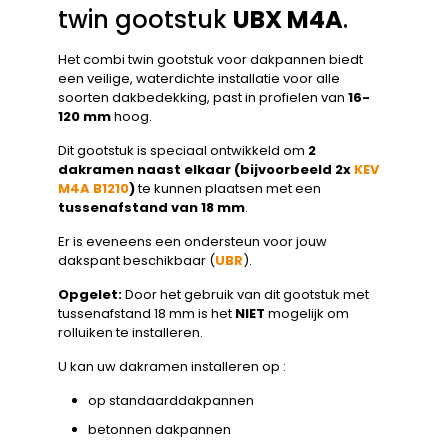
twin gootstuk
UBX M4A
.
Het combi twin gootstuk voor dakpannen biedt
een veilige, waterdichte installatie voor alle
soorten dakbedekking, past in profielen van
16-
120 mm
hoog.
Dit gootstuk is speciaal ontwikkeld om
2
dakramen naast elkaar (bijvoorbeeld 2x
KEV
M4A B1210
)
te kunnen plaatsen met een
tussenafstand van 18 mm
.
Er is eveneens een ondersteun voor jouw
dakspant beschikbaar (
UBR
).
Opgelet:
Door het gebruik van dit gootstuk met
tussenafstand 18 mm is het
NIET
mogelijk om
rolluiken te installeren.
U kan uw dakramen installeren op :
op standaarddakpannen
betonnen dakpannen