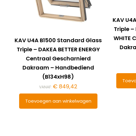
KAV U4A
Triple 
WHITE C
KAV U4A B1500 Standard Glass
Dakr
Triple – DAKEA BETTER ENERGY
Centraal Gescharnierd
Dakraam – Handbediend
(B134xH98)
Toevo
€
849,42
VANAF:
Toevoegen aan winkelwagen