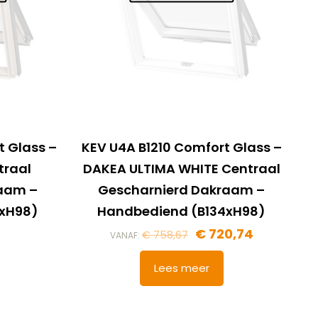
t Glass –
KEV U4A B1210 Comfort Glass –
traal
DAKEA ULTIMA WHITE Centraal
raam –
Gescharnierd Dakraam –
4xH98)
Handbediend (B134xH98)
€
720,74
€
758,67
VANAF:
Lees meer