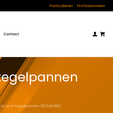
Particulieren
Professionelen
Contact
 tegelpannen
uk voor tegelpannen (B134xH98)