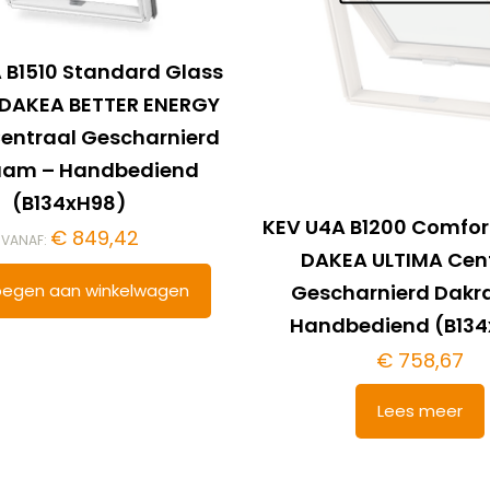
 B1510 Standard Glass
– DAKEA BETTER ENERGY
entraal Gescharnierd
aam – Handbediend
(B134xH98)
KEV U4A B1200 Comfor
€
849,42
VANAF:
DAKEA ULTIMA Cen
egen aan winkelwagen
Gescharnierd Dak
Handbediend (B13
€
758,67
Lees meer