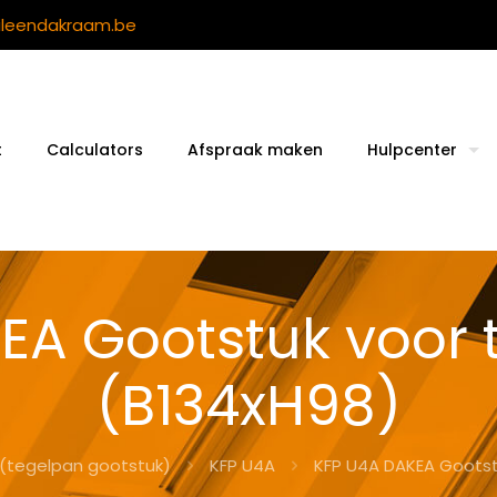
ileendakraam.be
t
Calculators
Afspraak maken
Hulpcenter
EA Gootstuk voor
(B134xH98)
 (tegelpan gootstuk)
KFP U4A
KFP U4A DAKEA Gootst