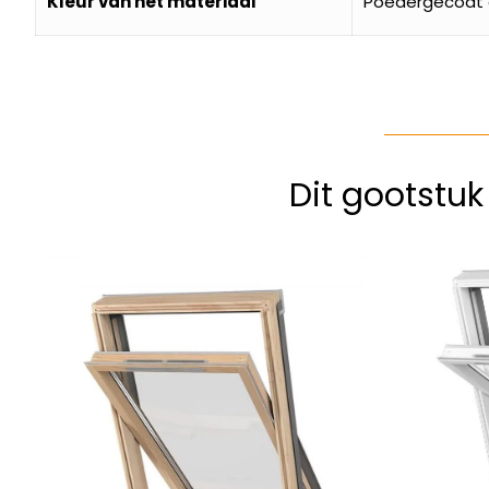
Kleur van het materiaal
Poedergecoat g
Dit gootstu