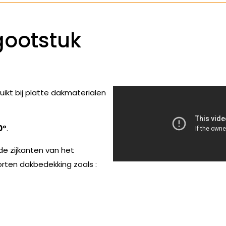
gootstuk
kt bij platte dakmaterialen
0°
.
e zijkanten van het
orten dakbedekking zoals :