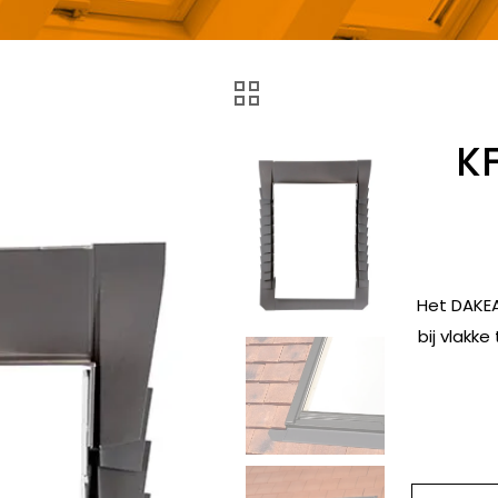
K
Het DAKEA
bij vlakk