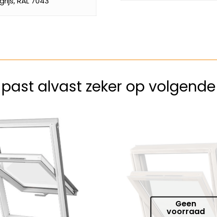
rijs, RAL 7043
k past alvast zeker op volgend
Geen
voorraad