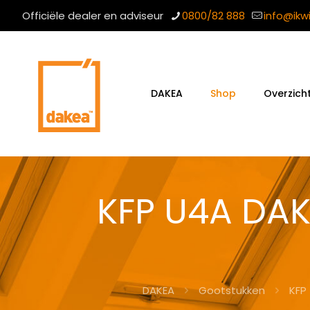
Officiële dealer en adviseur
0800/82 888
info@ikw
DAKEA
Shop
Overzich
KFP U4A DAK
DAKEA
Gootstukken
KFP