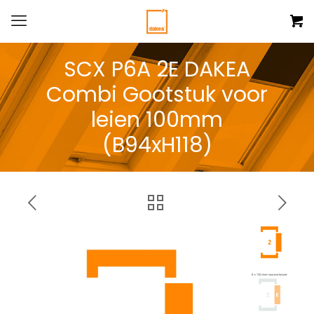
SCX P6A 2E DAKEA
Combi Gootstuk voor
leien 100mm
(B94xH118)