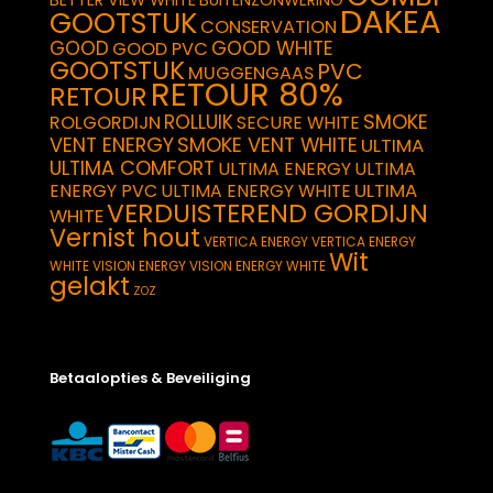
DAKEA
GOOTSTUK
CONSERVATION
GOOD
GOOD WHITE
GOOD PVC
GOOTSTUK
PVC
MUGGENGAAS
RETOUR 80%
RETOUR
SMOKE
ROLLUIK
ROLGORDIJN
SECURE WHITE
VENT ENERGY
SMOKE VENT WHITE
ULTIMA
ULTIMA COMFORT
ULTIMA ENERGY
ULTIMA
ULTIMA
ENERGY PVC
ULTIMA ENERGY WHITE
VERDUISTEREND GORDIJN
WHITE
Vernist hout
VERTICA ENERGY
VERTICA ENERGY
Wit
WHITE
VISION ENERGY
VISION ENERGY WHITE
gelakt
ZOZ
Betaalopties & Beveiliging