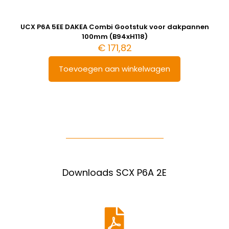
UCX P6A 5EE DAKEA Combi Gootstuk voor dakpannen
100mm (B94xH118)
€
171,82
Toevoegen aan winkelwagen
Downloads SCX P6A 2E