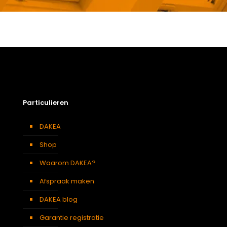
Gewicht
6,3 kg
Afmetingen doos
132 × 38 × 12 cm
Afmeting dakraam
94 x 118 cm – P6A
Soort dakbedekking
Leien
Particulieren
DAKEA
Shop
Waarom DAKEA?
Afspraak maken
DAKEA blog
Garantie registratie