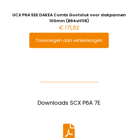
UCX P6A 5EE DAKEA Combi Gootstuk voor dakpannen
100mm (B94xH118)
€
171,82
Toevoegen aan winkelwagen
Downloads SCX P6A 7E