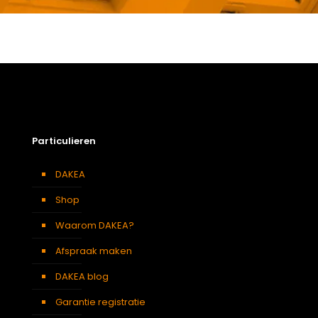
Gewicht
3,6 kg
Afmetingen doos
126 × 50 × 12 cm
Afmeting dakraam
94 x 118 cm – P6A
Soort dakbedekking
Leien
Particulieren
DAKEA
Shop
Waarom DAKEA?
Afspraak maken
DAKEA blog
Garantie registratie