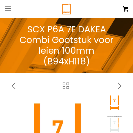
SCX P6A 7E DAKEA
Combi Gootstuk voor
leien 100mm
(B94xH118)