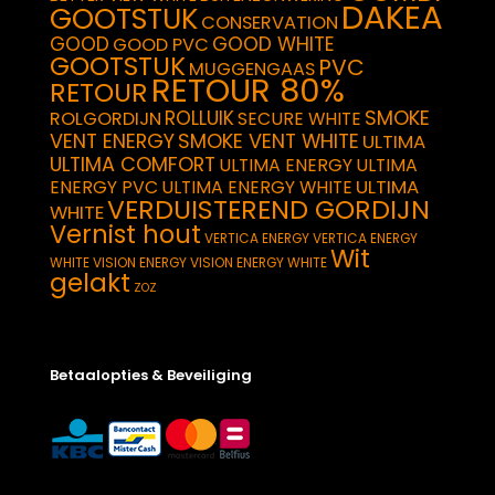
DAKEA
GOOTSTUK
CONSERVATION
GOOD
GOOD WHITE
GOOD PVC
GOOTSTUK
PVC
MUGGENGAAS
RETOUR 80%
RETOUR
SMOKE
ROLLUIK
ROLGORDIJN
SECURE WHITE
VENT ENERGY
SMOKE VENT WHITE
ULTIMA
ULTIMA COMFORT
ULTIMA ENERGY
ULTIMA
ULTIMA
ENERGY PVC
ULTIMA ENERGY WHITE
VERDUISTEREND GORDIJN
WHITE
Vernist hout
VERTICA ENERGY
VERTICA ENERGY
Wit
WHITE
VISION ENERGY
VISION ENERGY WHITE
gelakt
ZOZ
Betaalopties & Beveiliging